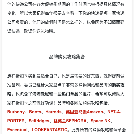
他的快递公司在各大促销季期间的工作时间也会根据具体情况有
变化。所以大家记得每年都要去查看一下你的快递是哪一家快递
公司负责的，他们的放假时间是怎么样的，以免因为不知情而延
误快递，耽误你送礼物哦。
品牌购买攻略集合
想在折扣季买到最适合自己，也是最需要的好东西，就得提前做
准备啊。委员已经给大家盘点了非常多购物网站和品牌的
购买攻
略
，也包含了
海淘教程
和一些
热门单品
的推荐，希望可以帮助大
家在折扣季之前做好功课！品牌和各网站购买攻略包括：
Burberry
、
Boots
、
Harrods
、
英国亚马逊Amazon
、
NET-A-
PORTER
、
Selfridges
、
丝芙兰SEPHORA
、
Space NK
、
Escentual
、
LOOKFANTASTIC
。此外所有的购物攻略和清单会