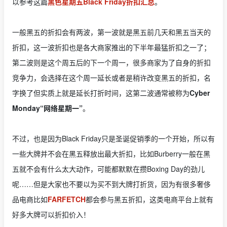
以参考这篇
黑色星期五Black Friday折扣汇总
。
一般黑五的折扣会有两波，第一波就是黑五前几天和黑五当天的
折扣，这一波折扣也是各大商家推出的下半年最猛折扣之一了；
第二波则是这个周五后的下一个周一，很多商家为了自身的折扣
竞争力，会选择在这个周一延长或者是稍许改变黑五的折扣，名
字换了但实质上就是延长打折时间，这第二波通常被称为
Cyber
Monday“网络星期一”
。
不过，也是因为Black Friday只是圣诞促销季的一个开始，所以有
一些大牌并不会在黑五释放出最大折扣，比如Burberry一般在黑
五就不会有什么太大动作，可能都默默在攒Boxing Day的劲儿
呢……但是大家也不要以为买不到大牌打折货，因为有很多奢侈
品电商比如
FARFETCH
都会参与黑五折扣，这类电商平台上就有
好多大牌可以折扣价入！