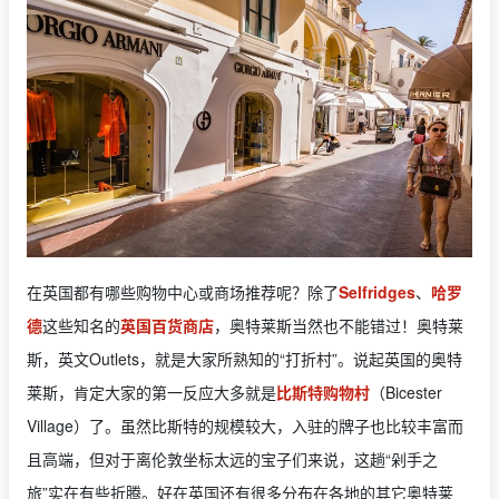
在英国都有哪些购物中心或商场推荐呢？除了
Selfridges
、
哈罗
德
这些知名的
英国百货商店
，奥特莱斯当然也不能错过！奥特莱
斯，英文Outlets，就是大家所熟知的“打折村”。说起英国的奥特
莱斯，肯定大家的第一反应大多就是
比斯特购物村
（Bicester
Village）了。虽然比斯特的规模较大，入驻的牌子也比较丰富而
且高端，但对于离伦敦坐标太远的宝子们来说，这趟“剁手之
旅”实在有些折腾。好在英国还有很多分布在各地的其它奥特莱