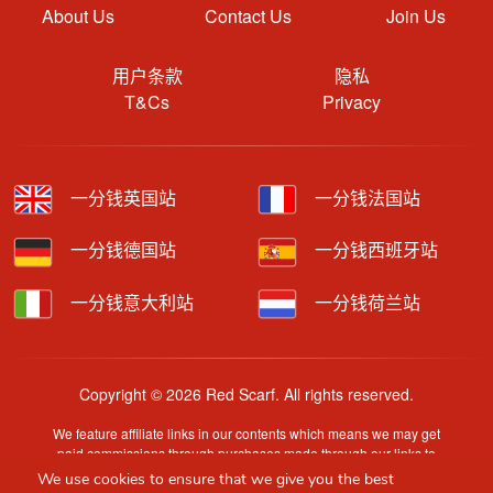
About Us
Contact Us
Join Us
用户条款
隐私
T&Cs
Privacy
一分钱英国站
一分钱法国站
一分钱德国站
一分钱西班牙站
一分钱意大利站
一分钱荷兰站
Copyright © 2026 Red Scarf. All rights reserved.
We feature affiliate links in our contents which means we may get
paid commissions through purchases made through our links to
retailer sites.
We use cookies to ensure that we give you the best
Content is provided by users, brands or merchants. Some