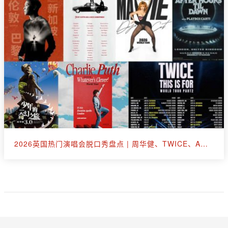
2026英国热门演唱会脱口秀盘点 | 周华健、TWICE、A妹、断眉、王嘉尔