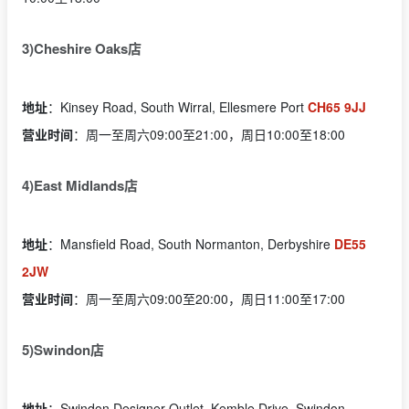
3)Cheshire Oaks店
地址
：Kinsey Road, South Wirral, Ellesmere Port
CH65 9JJ
营业时间
：周一至周六09:00至21:00，周日10:00至18:00
4)East Midlands店
地址
：Mansfield Road, South Normanton, Derbyshire
DE55
2JW
营业时间
：周一至周六09:00至20:00，周日11:00至17:00
5)Swindon店
地址
：Swindon Designer Outlet, Kemble Drive, Swindon,