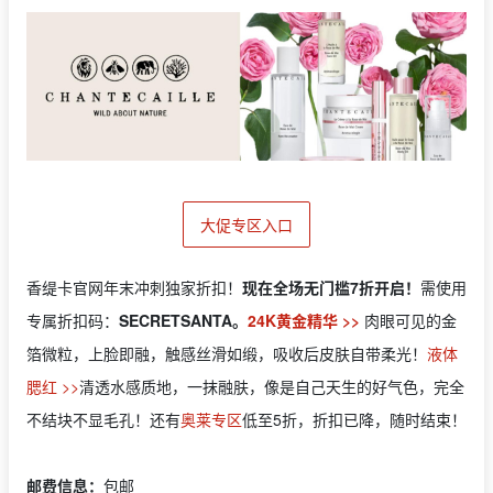
大促专区入口
香缇卡官网年末冲刺独家折扣！
现在全场无门槛7折开启！
需使用
专属折扣码：
SECRETSANTA。
24K黄金精华 >>
肉眼可见的金
箔微粒，上脸即融，触感丝滑如缎，吸收后皮肤自带柔光！
液体
腮红 >>
清透水感质地，一抹融肤，像是自己天生的好气色，完全
不结块不显毛孔！还有
奥莱专区
低至5折，折扣已降，随时结束！
邮费信息：
包邮