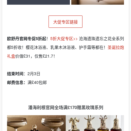
大促专区链接
欧舒丹官网冬促5折起
！
5折大促专区>>
沧海遗珠遗忘之花全系列
都5折收！樱花沐浴液、乳果木沐浴液、护手霜等都在！
圣诞拉炮
礼盒
价值£31，仅售£21.7！
结束时间
：2月3日
邮费信息：
满£40包邮
潘海利根官网全场满£170赠黑玫瑰系列