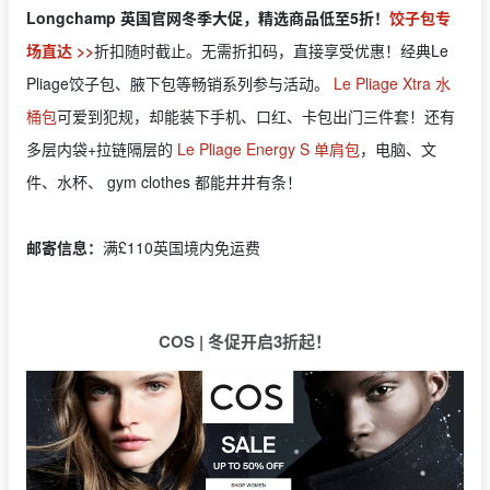
Longchamp 英国官网冬季大促，精选商品低至5折！
饺子包专
场直达 >>
折扣随时截止。无需折扣码，直接享受优惠！经典Le
Pliage饺子包、腋下包等畅销系列参与活动。
Le Pliage Xtra 水
桶包
可爱到犯规，却能装下手机、口红、卡包出门三件套！还有
多层内袋+拉链隔层的
Le Pliage Energy S 单肩包
，电脑、文
件、水杯、 gym clothes 都能井井有条！
邮寄信息：
满£110英国境内免运费
COS | 冬促开启3折起！