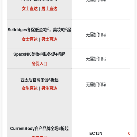
女士直达
|
男士直达
Selfridges冬促低至3折，美妆5折起
L
无需折扣码
女士直达
|
男士直达
SpaceNK美妆护肤冬促4折起
无需折扣码
香缇
冬促入口
西太后官网冬促6折起
无需折扣码
女生直达
|
男生直达
CurrentBody自产品牌全场8折起
ECTJN
Cur