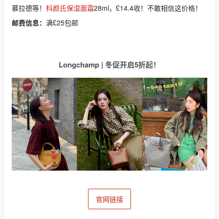
慕拉德等！
科颜氏保湿面霜
28ml，£14.4收！不敢相信这价格！
邮费信息：
满£25包邮
Longchamp | 冬促开启5折起！
官网链接