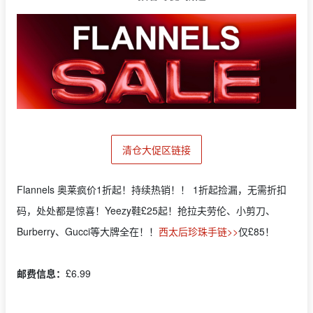
清仓大促区链接
Flannels 奥莱疯价1折起！持续热销！！ 1折起捡漏，无需折扣
码，处处都是惊喜！Yeezy鞋£25起！抢拉夫劳伦、小剪刀、
Burberry、Gucci等大牌全在！！
西太后珍珠手链>>
仅£85！
邮费信息：
£6.99