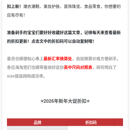
扣上新！
潮衣潮鞋、美妆护肤、首饰珠宝、食品零食，你想要的
应有尽有！
准备剁手的宝宝们要好好收藏好这篇文章，记得每天来查看最新
的折扣更新！
点击文中的折扣码可以自动复制哦！
委员也顺便贴心奉上
最新汇率换算处
，自如换算价格方便剁手。
各位海淘党们也顺带着收好这份
英中尺码对照表
，研究明白了
size提高网购成功率。
⭐2026年新年大促折扣⭐
品牌
折扣码