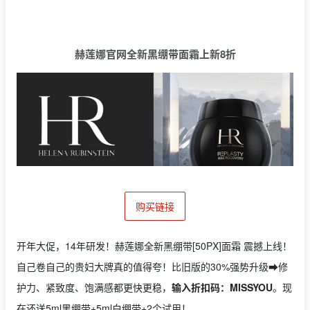
赫莲娜官网
全新黑绷带面霜
上新
8折
购买链接
开年大促，14年研发！赫莲娜全新黑绷带[50PX]面霜 震撼上线！
自己卷自己的贵妇大牌真的值得夸！比旧版的30%强势升级➡️修
护力、紧致度、饱满感都更快更稳，
输入折扣码：MISSYOU
。现
在还送5ml黑绷带+5ml白绷带+2个试用！