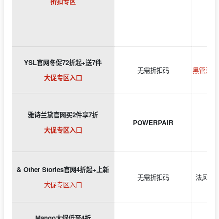
折扣专区
YSL官网冬促72折起+送7件
无需折扣码
黑管爱心
大促专区入口
雅诗兰黛官网买2件享7折
POWERPAIR
大促专区入口
& Other Stories官网4折起+上新
无需折扣码
法风条纹
大促专区入口
Mango大促低至4折