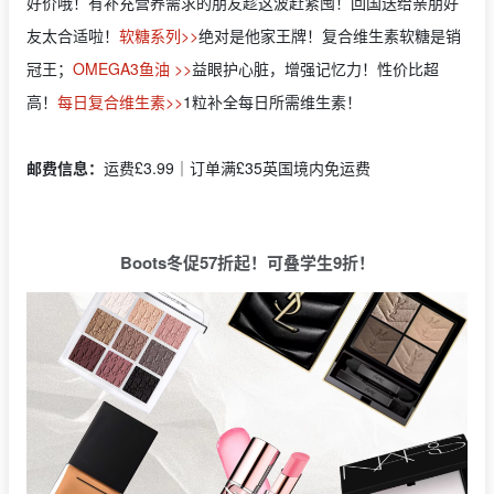
好价哦！有补充营养需求的朋友趁这波赶紧囤！回国送给亲朋好
友太合适啦！
软糖系列>>
绝对是他家王牌！复合维生素软糖是销
冠王；
OMEGA3鱼油 >>
益眼护心脏，增强记忆力！性价比超
高！
每日复合维生素>>
1粒补全每日所需维生素！
邮费信息：
运费£3.99｜订单满£35英国境内免运费
Boots
冬促57折起！可叠学生9折！