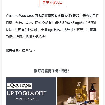
男生大促入口
Vivienne Westwood
西太后官网现有冬季大促6折起
！无需使用折
扣码，包包、成衣、配饰全部有！超经典的刺绣logo纯羊毛围巾
仅£60！还有各种冷帽、土星logo包包、格纹衬衫等等，官网真
的很少折扣，把握大促机会！
邮费信息：
运费£4.7
欧舒丹官网冬促5折起！