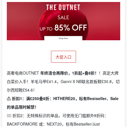
大促入口
高奢电商OUTNET
年终清仓再降价，1折起+叠8折！
！高定大牌
白菜价入手！羊毛马甲£41.4，Ganni X NB联名款板鞋£30.8，切
尔西短靴£54.6！
⚠️ 折扣1：满£250叠8折：HITHERE20，标有Bestseller、Sale
的单品限时解禁！
👉🏻 折扣2：无特殊标识的单品，可使用无门槛额外8折码：
BACKFORMORE 或：NEXT20，标有Bestseller/Just