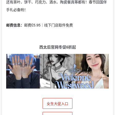
还有茶叶、饼干、巧克力、酒水、陶瓷餐具等都有！春节回国伴
手礼必备哟！
邮费信息：
邮费£5.95｜线下门店取件免费
西太后官网冬促6折起
女生大促入口