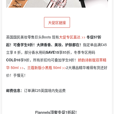
大促区链接
英国国民美妆零售巨头Boots 现有
大促专区直达 >>
冬促57折
起！可叠学生9折！大牌香香、美妆、护肤都在！
指定单品满£45
立享 8 折，部分香水用码
SAVE15
享85折，冬季专区用码
COLD10
享9折，所有折扣均可叠加学生9折！
娇韵诗新版双萃精
华 50ml >>
、
兰蔻新版小黑瓶 50ml >>
2大爆品精华难得有货还好
价！手慢无！
邮费信息：
订单满£25英国境内免运费
Flannels顶奢冬促1折起！