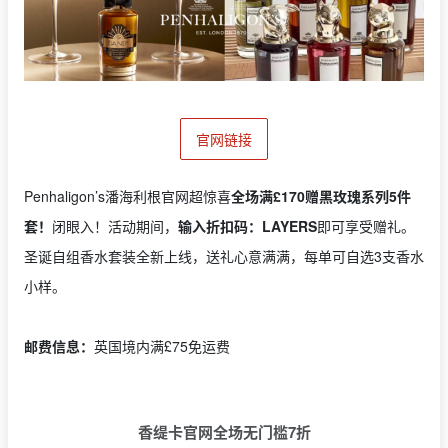
官网链接
Penhaligon’s潘海利根官网超惊喜
全场满£170赠黑玫瑰系列5件
套！
闭眼入！活动期间，
输入折扣码：LAYERS
即可享受赠礼。
圣诞自组香水套装全新上线，送礼心意满满，每单可自选3支香水
小样。
邮费信息：
英国境内满£75免运费
香缇卡官网全场无门槛7折