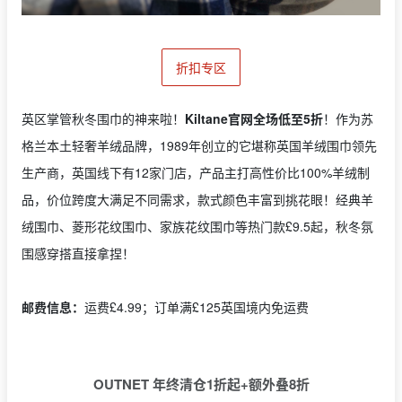
折扣专区
英区掌管秋冬围巾的神来啦！
Kiltane官网全场低至5折
！作为苏
格兰本土轻奢羊绒品牌，1989年创立的它堪称英国羊绒围巾领先
生产商，英国线下有12家门店，产品主打高性价比100%羊绒制
品，价位跨度大满足不同需求，款式颜色丰富到挑花眼！经典羊
绒围巾、菱形花纹围巾、家族花纹围巾等热门款£9.5起，秋冬氛
围感穿搭直接拿捏！
邮费信息：
运费£4.99；订单满£125英国境内免运费
OUTNET 年终清仓1折起+额外叠8折