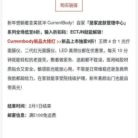
购买链接
新年想躺着变美就冲 CurrentBody！自家
「居家皮肤管理中心」
系列全场低至8折，输入折扣码：ECTJN
就能解锁
！
Currentbody新品大排灯 >>
新品上市独家9折！
王牌 4 合 1 光疗
面膜仪、二代红光面膜仪、LED 美颈仪都在优惠里，每天 10 分
钟就能轻松抗老提亮，敷着做家务、追剧都不耽误，医用硅胶材
质贴合又安全，敏感肌也能放心用，不管是日常维稳还是急救熬
夜脸都超给力，在家就能享受院线级护理，新年素颜出门也能自
带高光！
结束时间
：2月1日结束
邮寄信息：
满£100免运费