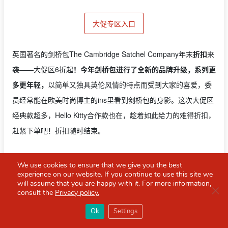
大促专区入口
英国著名的剑桥包The Cambridge Satchel Company年末
折扣
来
袭——大促区6折起
！今年剑桥包进行了全新的品牌升级，系列更
多更年轻，
以简单又独具英伦风情的特点而受到大家的喜爱，委
员经常能在欧美时尚博主的ins里看到剑桥包的身影。这次大促区
经典款超多，Hello Kitty合作款也在，趁着如此给力的难得折扣，
赶紧下单吧！折扣随时结束。
邮寄信息：
消费满175镑英国境内包邮；可直邮中国。
We use cookies to ensure that we give you the best
experience on our website. If you continue to use this site we
will assume that you are happy with it. For more information,
Clo
consult the
Privacy policy.
×
雅诗兰黛官网冬促专区全场7折+送7件豪礼！
Red Scarf
打开APP
Ok
Settings
你必备的英国指南