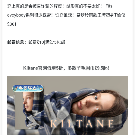
穿上真的是会被告诈骗的程度！塑形真的不要太好！ Fits
eveybody系列很少踩雷！谁穿谁辣！易梦玲同款王牌塑身T恤仅
£36！
邮费信息：
邮费£10|满£75包邮
Kiltane官网低至5折，多款羊毛围巾£9.5起！