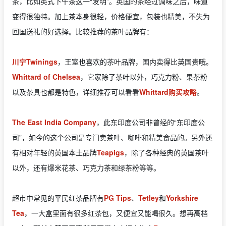
茶，比如英式下午茶这一“发明”。英国的茶经过调味之后，味道
变得很独特。加上茶本身很轻，价格便宜，包装也精美，不失为
回国送礼的好选择。比较推荐的茶叶品牌有：
川宁Twinings
，王室也喜欢的茶叶品牌，国内卖得比英国贵哦。
Whittard of Chelsea
，它家除了茶叶以外，巧克力粉、果茶粉
以及茶具也都是特色，详细推荐可以看看
Whittard购买攻略
。
The East India Company
，此东印度公司非曾经的“东印度公
司”，如今的这个公司是专门卖茶叶、咖啡和精美食品的。另外还
有相对年轻的英国本土品牌
Teapigs
，除了各种经典的英国茶叶
以外，还有爆米花茶、巧克力茶和绿茶粉等等。
超市中常见的平民红茶品牌有
PG Tips
、
Tetley
和
Yorkshire
Tea
，一大盒里面有很多红茶包，又便宜又能喝很久。想再高档