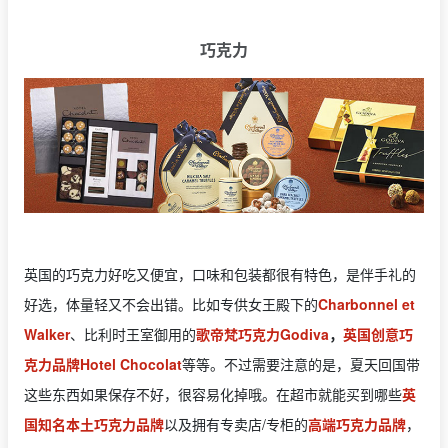
巧克力
英国的巧克力好吃又便宜，口味和包装都很有特色，是伴手礼的
好选，体量轻又不会出错。比如专供女王殿下的
Charbonnel et
Walker
、比利时王室御用的
歌帝梵巧克力Godiva
，
英国创意巧
克力品牌Hotel Chocolat
等等。不过需要注意的是，夏天回国带
这些东西如果保存不好，很容易化掉哦。在超市就能买到哪些
英
国知名本土巧克力品牌
以及拥有专卖店/专柜的
高端巧克力品牌
，