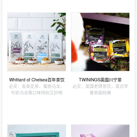
Whittard of Chelsea百年茶饮
TWININGS英国川宁茶
必买：各类花茶、蜜桃乌龙、
必买：英国老牌茶饮，英式早
牛奶乌龙等口味特别又好喝
餐茶超经典