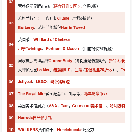
02
营养保健品牌iHerb（
膳食纤维专区 >>
全场8折）
苏格兰特产：羊毛围巾
Kiltane
（
全场5折起
）
03
Burberry
、苏格兰剑桥包
Harris Tweed
英国茶叶
Whittard of Chelsea
04
川宁Twinings
、
Fortnum & Mason
（目前冬促75折起）
居家皮肤管理品牌
CurrentBody
（冬促
全场低至8折
，
新品大排灯
独
05
大牌护肤品
La Mer
、
赫莲娜HR
、
兰蔻
(
冬促礼盒75折>>
）
、
Fres
06
Jellycat
、
LEGO
、
玛莎猪周边
07
The Royal Mint
英国纪念币、邮票等，
马年纪念币>>
08
英国美术馆周边（
V&A
，
Tate
，
Courtaurd美术馆
）、
哈利波特周
09
Harrods自产伴手礼
10
WALKERS
黄油饼干、
Hotelchocolat
巧克力