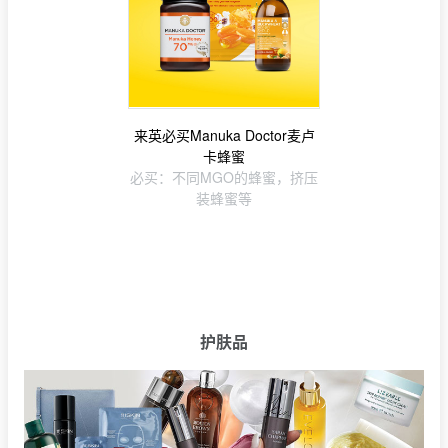
来英必买Manuka Doctor麦卢
卡蜂蜜
必买：不同MGO的蜂蜜，挤压
装蜂蜜等
护肤品