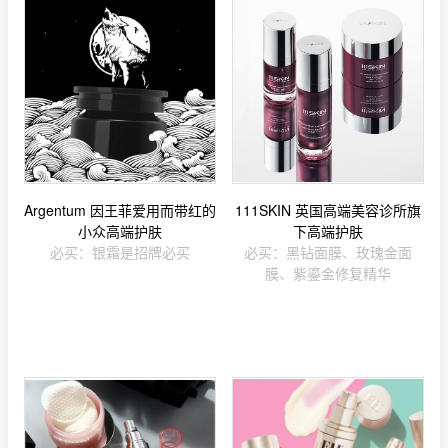
Argentum 因王菲爱用而带红的
111SKIN 英国高端美容诊所旗
小众高端护肤
下高端护肤
必买：银霜是招牌必买
必买：黑钻面膜、玫瑰金面
膜、紫鎏金修复精华