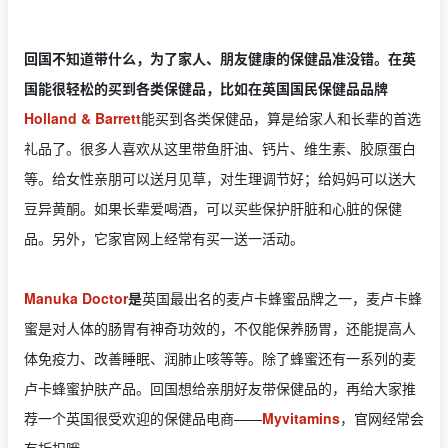
回国不知道带什么，为了家人、朋友健康的保健品准没错。在英
国能很轻松的买到各类保健品，比如在英国国民保健品品牌
Holland & Barrett
能买到各类保健品，算是给家人和长辈的首选
礼品了。很多人喜欢从这里带鱼肝油、钙片、维生素、胶原蛋白
等。给女性亲朋可以送月见草，对生理调节好；给妈妈可以送大
豆异黄酮。如果长辈爱喝酒，可以买些保护肝脏和心脏的保健
品。另外，它家官网上经常有买一送一活动。
Manuka Doctor
是
英国最出名的麦卢卡蜂蜜品牌之一，麦卢卡蜂
蜜是对人体的肠胃有神奇功效的，不仅能保养肠胃，还能提高人
体免疫力、改善睡眠、润肺止咳等等。除了蜂蜜还有一系列的麦
卢卡蜂蜜护肤产品。回国想给亲朋好友带保健品的，再给大家推
荐一个英国很受欢迎的保健品电商——
Myvitamins
，官网经常会
有折扣哦。