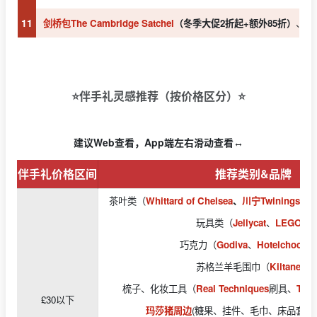
11
剑桥包The Cambridge Satchel
（冬季大促2折起+额外85折）
、
珑
⭐️伴手礼灵感推荐（按价格区分）⭐️
建议Web查看，App端左右滑动查看↔️
伴手礼价格区间
推荐类别&品牌
茶叶类（
Whittard of Chelsea
、
川宁Twinings
、
F
玩具类（
Jellycat
、
LEGO
）
巧克力（
Godiva
、
Hotelchocola
苏格兰羊毛围巾（
Kiltane
）
梳子、化妆工具（
Real Techniques
刷具、
Tang
£30以下
玛莎猪周边
(糖果、挂件、毛巾、床品套装