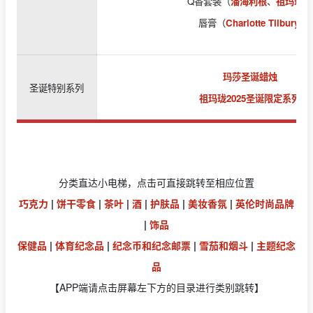
Q香套装（
潘海利根
、
祖玛珑
）
唇膏（
Charlotte Tilbury
)
玛莎圣诞蜡烛
圣诞特别系列
祖玛珑2025圣诞限定系列
分类直达小电梯，点击可直接跳转至相应位置
巧克力
|
饼干零食
|
茶叶
|
酒
|
护肤品
|
美妆香氛
|
英伦时尚品牌
|
饰品
保健品
|
体育纪念品
|
纪念币和纪念邮票
|
雪茄和烟斗
|
主题纪念
品
【APP端请点击屏幕左下方的目录进行类别跳转】