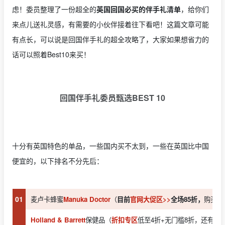
虑！委员整理了一份超全的
英国回国必买的伴手礼清单
，给你们
来点儿送礼灵感，有需要的小伙伴接着往下看吧！这篇文章可能
有点长，可以说是回国伴手礼的超全攻略了，大家如果想省力的
话可以照着Best10来买！
回国伴手礼委员甄选BEST 10
十分有英国特色的单品，一些国内买不太到，一些在英国比中国
便宜的，以下排名不分先后：
01
麦卢卡蜂蜜
Manuka Doctor
（
目前
官网大促区>>
全场85折
，
购买攻
Holland & Barrett
保健品（
折扣专区
低至4折+无门槛8折，还有
买1