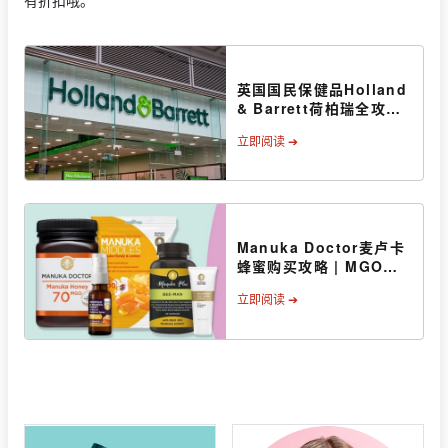
英国国民保健品Holland
& Barrett荷柏瑞全攻略
| 第二件半价+额外8折
立即阅读 ➔
起！
Manuka Doctor麦卢卡
蜂蜜购买攻略 | MGO等
级介绍
立即阅读 ➔