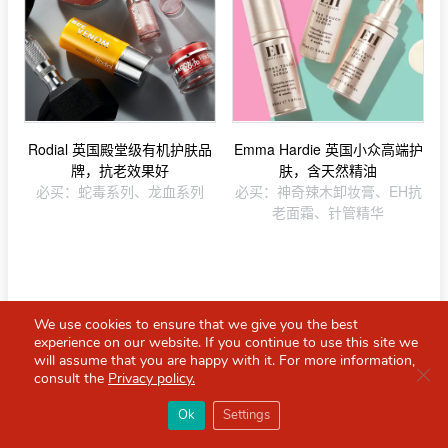
Rodial 英国殿堂级有机护肤品
Emma Hardie 英国小众高端护
牌，抗老效果好
肤，含天然精油
必买：蛇毒系列、龙血系列
必买：神奇辣木卸妆膏、EH抗
老面霜、针管精华
We use cookies to ensure that we give you the best
experience on our website. If you continue to use this site we
will assume that you are happy with it. For more information,
Clo
consult the
Privacy policy.
×
Red Scarf
打开APP
Ok
Settings
你必备的英国指南