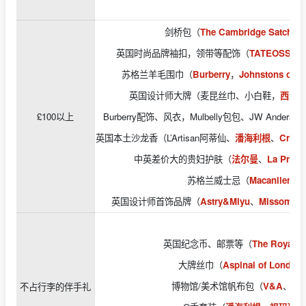
剑桥包（
The Cambridge Satchel 
英国时尚品牌袖扣，领带等配饰（
TATEOSSIA
苏格兰羊毛围巾（
Burberry
，
Johnstons of El
英国设计师大牌（麦昆丝巾、小白鞋，
西太
£100以上
Burberry配饰、风衣，Mulbelly包包、JW Anderso
英国本土沙龙香（L’Artisan阿蒂仙、
潘海利根
、
Creed
中英差价大的贵妇护肤（
法尔曼
、
La Prairi
苏格兰威士忌（
Macanllen
）
英国设计师首饰品牌（
Astry&Miyu
、
Missoma
、
英国纪念币、邮票等（
The Royal M
大牌丝巾（
Aspinal of London
博物馆/美术馆帆布包（
V&A
、
Tat
不占行李的伴手礼