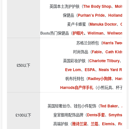
英国本土洗护护肤（
The Body Shop
、
Molton
保健品（
Puritan’s Pride
、
Holland & B
麦卢卡蜂蜜（
Manuka Doctor
、
Comv
Boots热门保健品（
护眼片
、
Wellman
、
Wellwomen
苏格兰剑桥包（
Harris Tweed
时尚饰品（
Fable
、
Cath Kidston
英国彩妆护肤（
Charlotte Tilbury
、
Liz
£50以下
Eve Lom
、
ESPA
、
Neals Yard Reme
帆布托特包（
Radley小狗牌
、
Harro
Harrods自产伴手礼
（小熊玩具、杯子、
英国轻奢丝巾、钱包小件配饰（
Ted Baker
、
Asp
皇室御用配饰品牌（
Dents手套
、
Smythson
£100以下
高端护肤（
雅诗兰黛
、
兰蔻
、
Elemis
、
Rodia