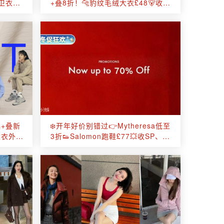
a卫衣偷
+叠8折！🐆豹纹毛绒大衣£48🐻收泰
迪大衣、羽绒服等
起+叠新
❄️开年好价别错过👉Mytheresa低至
大衣外套
3折👟Salomon跑鞋£77💥收SP、西
太后、拉夫劳伦等！