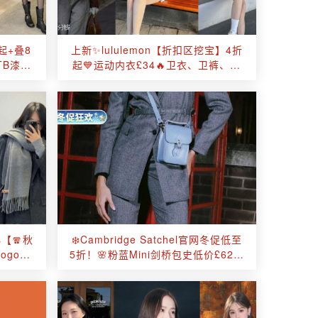
起+叠8
上新✨lululemon【折扣区挖宝】4折
TB漆皮
起💙运动内衣£34🔥卫衣、卫裤、羽
绒服都参与！
s【🧣秋
❄️Cambridge Satchel官网冬促低至
logo羊
5折！🌸粉蓝Mini剑桥包史低价£62！
🤍马鞍包£90！