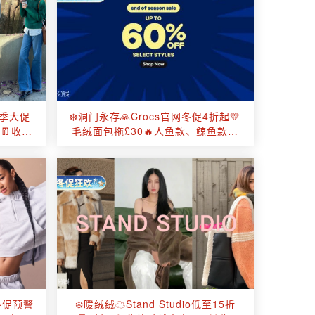
冬季大促
❄️洞门永存🙏Crocs官网冬促4折起💛
👖收喇
毛绒面包拖£30🔥人鱼款、鲸鱼款等
反季底价！
网冬促预警
❄️暖绒绒☁Stand Studio低至15折