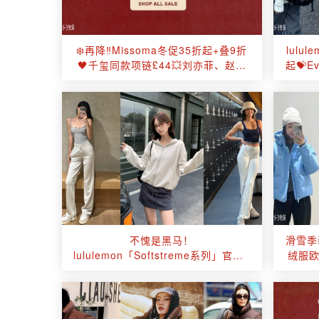
❄️再降‼Missoma冬促35折起+叠9折
lul
🖤千玺同款项链£44💥刘亦菲、赵丽
起💝E
颖同款速速抢！
不愧是黑马！
滑雪季
lululemon「Softstreme系列」官网4
绒服欧
折起+包邮！😻收田曦薇同款神裤🔥‼️