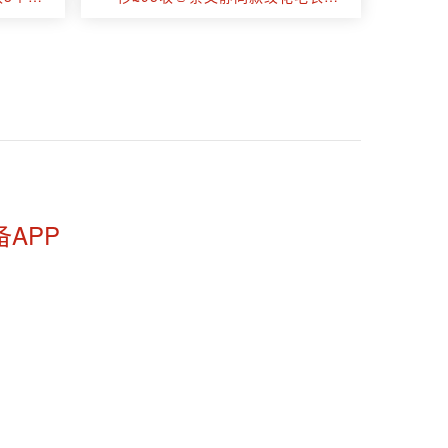
£96！质感老钱风！
备APP