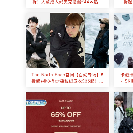
折！大童成人码夹克捡漏£44🔥热销
1折起
1996系列参与！
The North Face官网【百磅专场】5
卡戴珊试
折起+叠8折👉摇粒绒卫衣£35起！冲
× S
锋衣码数不等人！