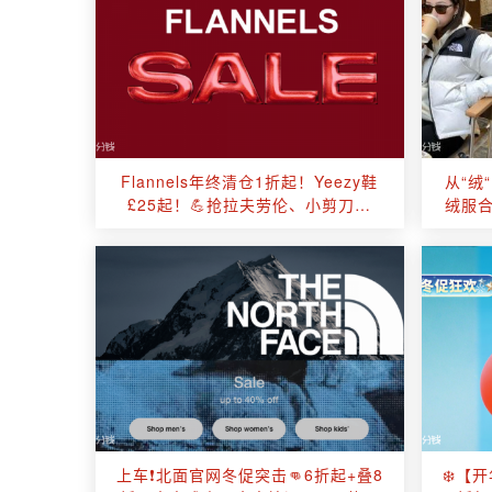
Flannels年终清仓1折起！Yeezy鞋
从“绒
£25起！💪抢拉夫劳伦、小剪刀、
绒服合
Burberry、Gucci等大牌！
上车❗️北面官网冬促突击👊6折起+叠8
❄️【