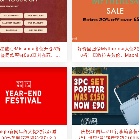
星戴👉Missoma冬促开仓5折
好价回归😘Mytheresa大促
千玺同款项链£68💥刘亦菲、赵
8折！💥收拉夫劳伦、MaxM
丽颖同款速速抢！
Acne、Ganni等！
Uniqlo官网年终大促3折起+减
庆祝40周年🎉IT行李箱套装
100%美利奴高领衫仅£12.9📉
折！世界“最”轻行李箱£100