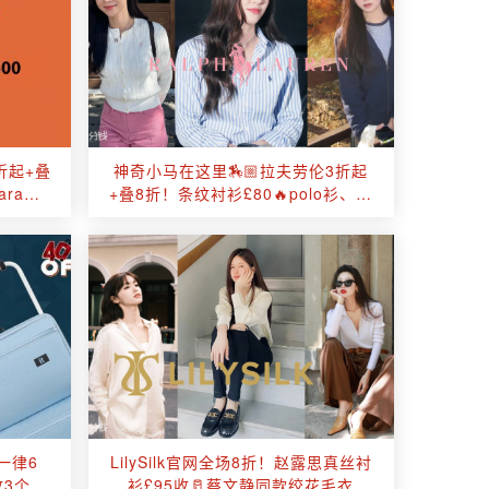
3折起+叠
神奇小马在这里🏇🏼拉夫劳伦3折起
ara、
+叠8折！条纹衬衫£80🔥polo衫、卫
衣、麻花毛衣都在
一律6
LilySilk官网全场8折！赵露思真丝衬
收3个！
衫£95收🥛蔡文静同款绞花毛衣