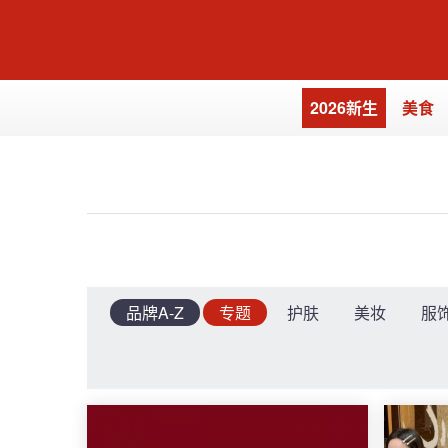
2026新生
美食
品牌A-Z
专题
护肤
美妆
服