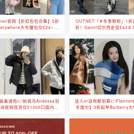
ulemon官网【折扣包包合集】5折
OUTNET「❄冬季鞋柜」1折
verywhere大号腰包仅£24✨多
折！Ganni切尔西史低£43👢
款热门包型加入！
切尔西仅£133！
装备速抢👉始祖鸟Andessa羽
送人or自用都划算👉Flannel
洲官网现货仅£1000💥国内专
冬围巾】3折起🤎Burberry大
柜1W2都断货！
毛围巾£235！