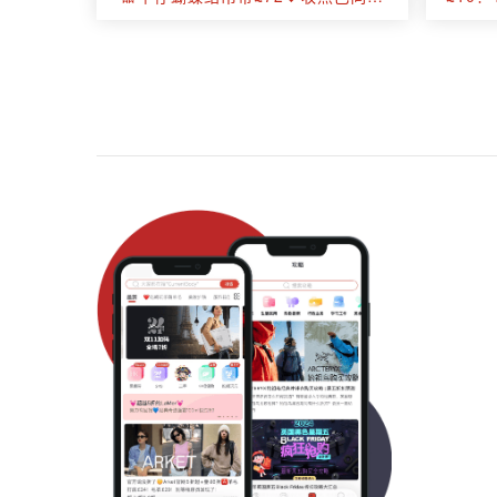
朋克芭蕾鞋！