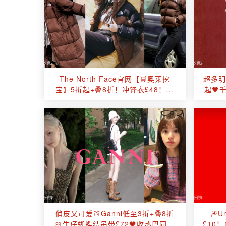
The North Face官网【🛒奥莱挖
超多明
宝】5折起+叠8折！冲锋衣£48！🔥
起🖤
排骨羽绒服£95！
俏皮又可爱🍑Ganni低至3折+叠8折
🎆
🎀牛仔蝴蝶结吊带£72🖤收热巴同款
£10！