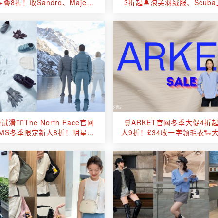
+叠8折！收Sandro、Maje、
3折起🔔泡芙羽绒服、Scub
SW等明星博主同款！
偷降价📉抢先购！
滑🏂🏻The North Face官网
🛒ARKET官网冬季大促4折
KIMS冬季限定新人8折！明星收
人9折！£34收一字领毛衣🐑
割机❤️‍🔥断码预警！
两位数到手！