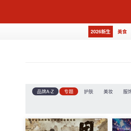
2026新生
美食
品牌A-Z
专题
护肤
美妆
服