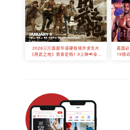
2026🇬🇧首部华语硬核境外求生片
英国必
《用武之地》官宣定档1.9上映📢全程
19镑
手心捏汗