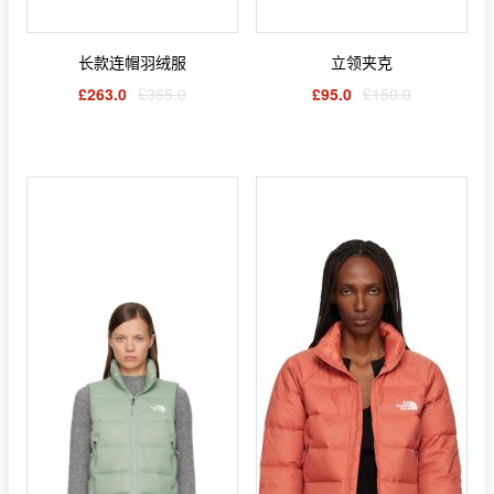
长款连帽羽绒服
立领夹克
£263.0
£365.0
£95.0
£150.0