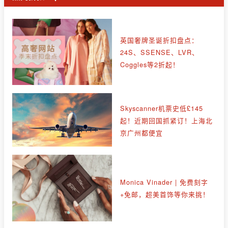
英国奢牌圣诞折扣盘点：
24S、SSENSE、LVR、
Coggles等2折起！
Skyscanner机票史低£145
起！近期回国抓紧订！上海北
京广州都便宜
Monica Vinader | 免费刻字
+免邮，超美首饰等你来挑！