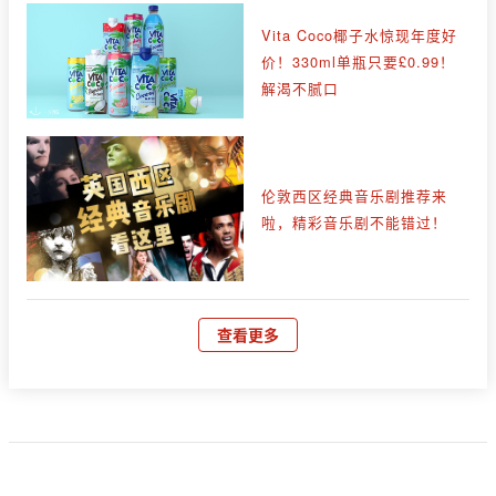
Vita Coco椰子水惊现年度好
价！330ml单瓶只要£0.99！
解渴不腻口
伦敦西区经典音乐剧推荐来
啦，精彩音乐剧不能错过！
查看更多