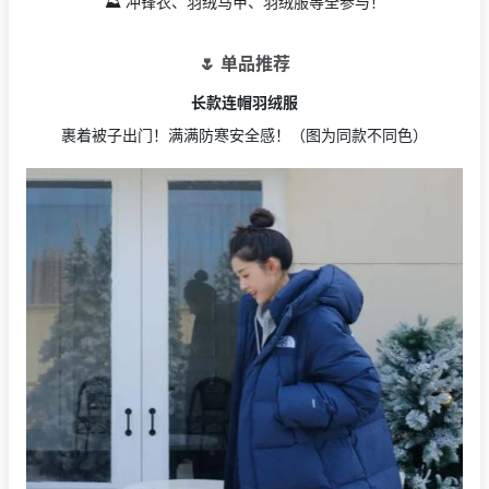
⛰ 冲锋衣、羽绒马甲、羽绒服等全参与！
🌷 单品推荐
长款连帽羽绒服
裹着被子出门！满满防寒安全感！（图为同款不同色）