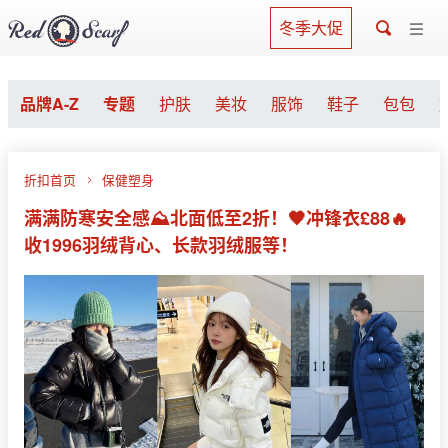
冬季大促
品牌A-Z
专题
护肤
美妆
服饰
鞋子
包包
折扣首页
保健塑身
满满防寒安全感⛰北面低至2折！🖤冲锋衣£88🔥
收1996羽绒背心、长款羽绒服等！