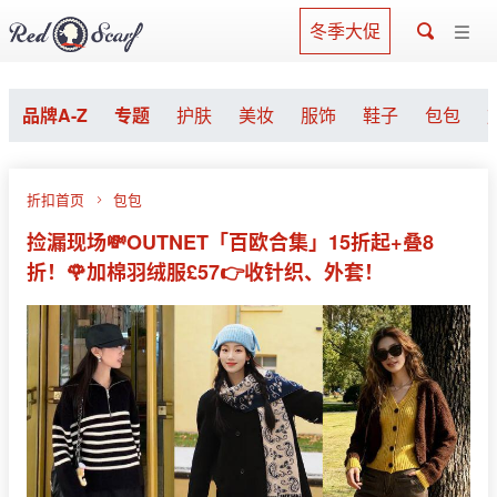
冬季大促
品牌A-Z
专题
护肤
美妆
服饰
鞋子
包包
折扣首页
包包
捡漏现场💸OUTNET「百欧合集」15折起+叠8
折！🌹加棉羽绒服£57👉收针织、外套！