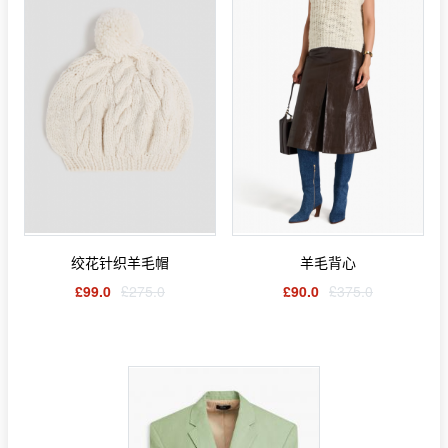
绞花针织羊毛帽
羊毛背心
£99.0
£275.0
£90.0
£375.0