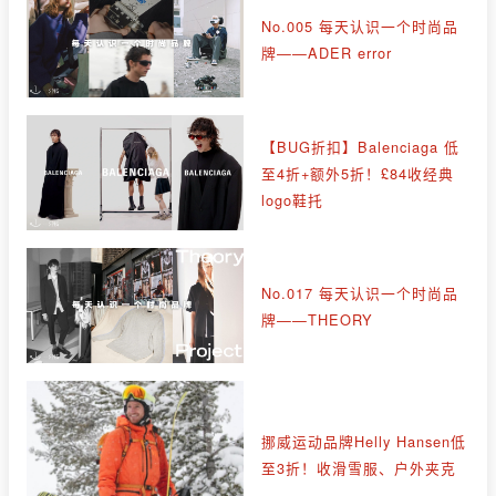
No.005 每天认识一个时尚品
牌——ADER error
【BUG折扣】Balenciaga 低
至4折+额外5折！£84收经典
logo鞋托
No.017 每天认识一个时尚品
牌——THEORY
挪威运动品牌Helly Hansen低
至3折！收滑雪服、户外夹克