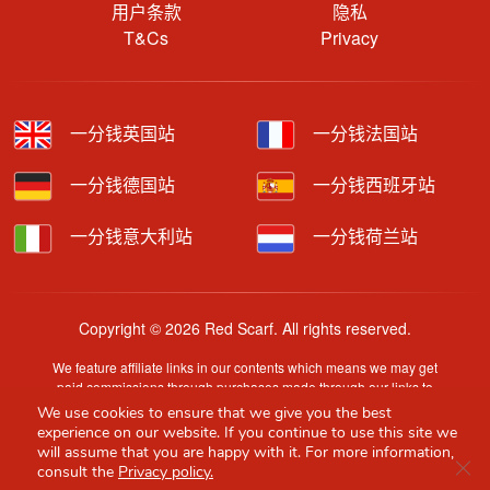
用户条款
隐私
T&Cs
Privacy
一分钱英国站
一分钱法国站
一分钱德国站
一分钱西班牙站
一分钱意大利站
一分钱荷兰站
Copyright © 2026 Red Scarf. All rights reserved.
We feature affiliate links in our contents which means we may get
paid commissions through purchases made through our links to
retailer sites.
We use cookies to ensure that we give you the best
Content is provided by users, brands or merchants. Some
experience on our website. If you continue to use this site we
information may have been generated by AI and is provided for
will assume that you are happy with it. For more information,
Clo
guidance only. Accuracy and availability may change without prior
consult the
Privacy policy.
notice.