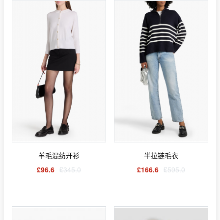
羊毛混纺开衫
半拉链毛衣
£96.6
£345.0
£166.6
£595.0