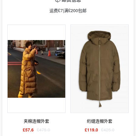
运费£7|满£200包邮
夹棉连帽外套
绗缝连帽外套
£57.6
£475.0
£119.0
£425.0