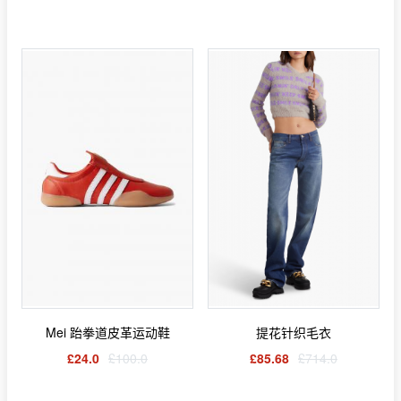
Mei 跆拳道皮革运动鞋
提花针织毛衣
£24.0
£100.0
£85.68
£714.0