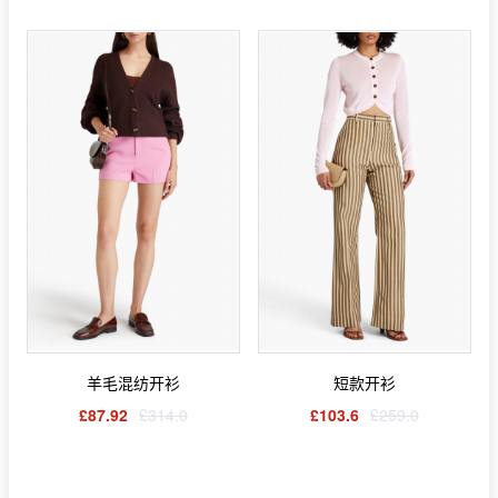
羊毛混纺开衫
短款开衫
£87.92
£314.0
£103.6
£259.0