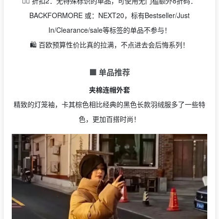
👉🏻 折扣2：无特殊标识的单品，可使用无门槛额外8折码：
BACKFORMORE 或：NEXT20，标有Bestseller/Just
In/Clearance/sale等标签的单品不参与！
🛍️ 百欧预算性价比真的拉满，不点进去会后悔系列！
🟩 单品推荐
夹棉连帽外套
精致的灯笼袖，卡其棕色相比经典的黑色长款羽绒服多了一些特
色，更加百搭时尚！