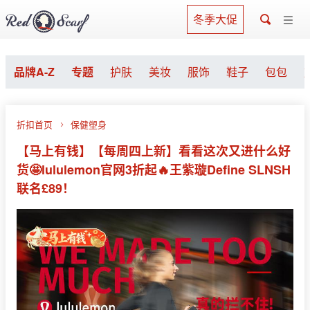
冬季大促
品牌A-Z
专题
护肤
美妆
服饰
鞋子
包包
折扣首页
保健塑身
【马上有钱】【每周四上新】看看这次又进什么好
货🤩lululemon官网3折起🔥王紫璇Define SLNSH
联名£89！