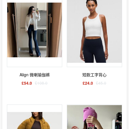
Align 微喇瑜伽裤
短款工字背心
£54.0
£108.0
£24.0
£45.0