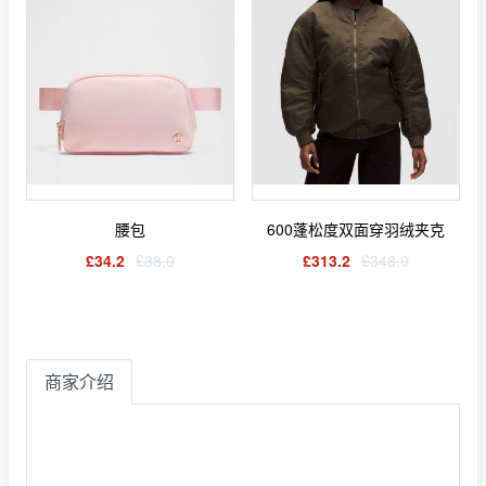
腰包
600蓬松度双面穿羽绒夹克
£34.2
£38.0
£313.2
£348.0
商家介绍