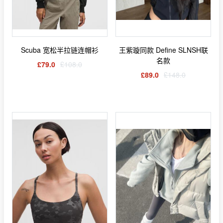
Scuba 宽松半拉链连帽衫
王紫璇同款 Define SLNSH联
名款
£79.0
£108.0
£89.0
£148.0