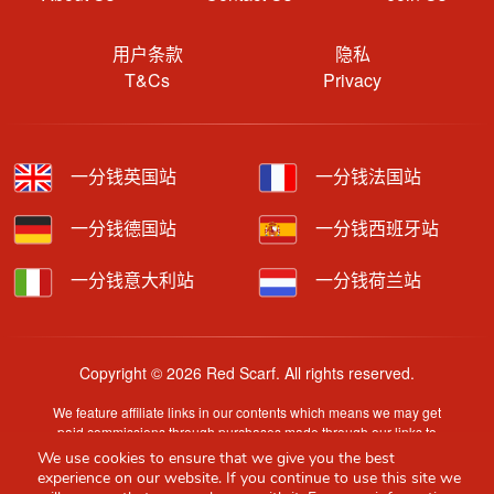
用户条款
隐私
T&Cs
Privacy
一分钱英国站
一分钱法国站
一分钱德国站
一分钱西班牙站
一分钱意大利站
一分钱荷兰站
Copyright © 2026 Red Scarf. All rights reserved.
We feature affiliate links in our contents which means we may get
paid commissions through purchases made through our links to
retailer sites.
We use cookies to ensure that we give you the best
Content is provided by users, brands or merchants. Some
experience on our website. If you continue to use this site we
information may have been generated by AI and is provided for