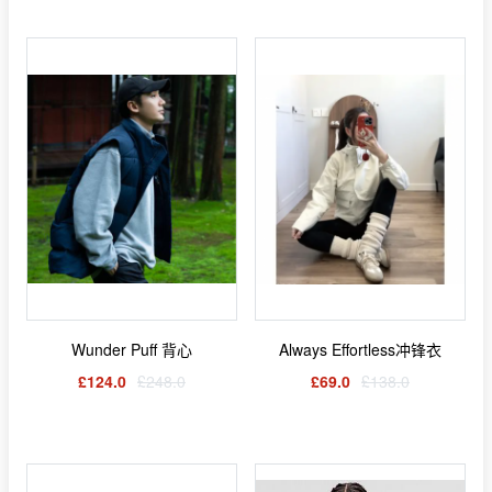
Wunder Puff 背心
Always Effortless冲锋衣
£124.0
£248.0
£69.0
£138.0