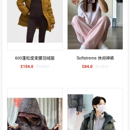
600蓬松度束腰羽绒服
Softstreme 休闲神裤
£154.0
£298.0
£64.0
£118.0