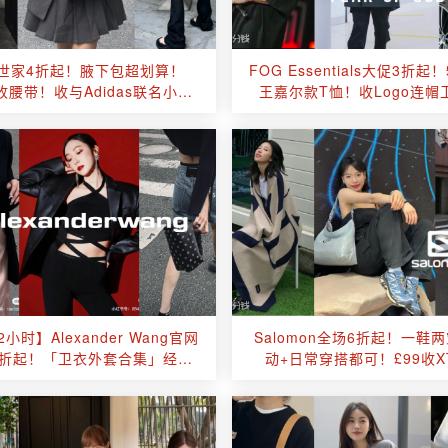
世家4折起！腋下包超划算！
FOG Essentials大促3折起！
8收腰带！收与Adidas联名小白
王嘉尔款T恤！收Logo连帽
鞋
小时】Alexander Wang官网
Salomon全场6折起！一鞋
1折起！「卫衣外套合集」经典
动+日常穿搭都可！£99收X
收腰西装£200！