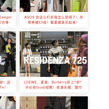
£44get
ASOS 你这么打折我怎么受得了！吊
卫衣等
带黑裙£3收！春夏裙装买起来！
两穿！运
LOEWE、麦昆、Burberry折上7折！
T4！
半价收Guidi短靴！收渔夫帽、围巾