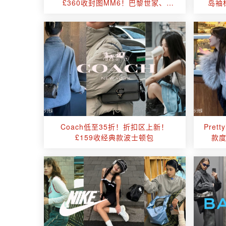
£360收封图MM6！巴黎世家、
岛袖
Ayede🈶
Coach低至35折！折扣区上新！
Pret
£159收经典款波士顿包
款