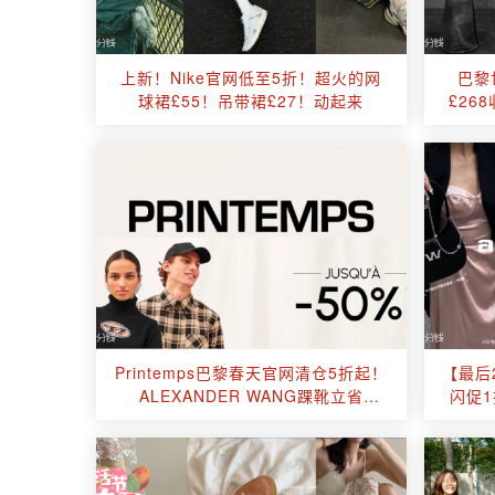
上新！Nike官网低至5折！超火的网
巴黎
球裙£55！吊带裙£27！动起来
£26
Printemps巴黎春天官网清仓5折起！
【最后2
ALEXANDER WANG踝靴立省
闪促
£400！