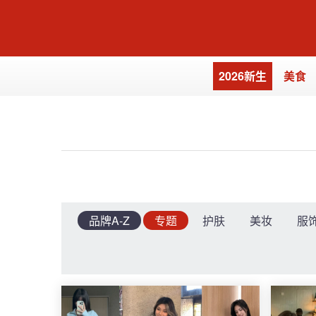
2026新生
美食
品牌A-Z
专题
护肤
美妆
服