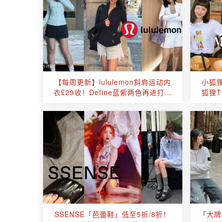
【每周更新】lululemon斜肩运动内
小狐
衣£29收！Define蓝紫两色再进打折
狐狸T
区
SSENSE「芭蕾鞋」低至5折/8折！
「大牌