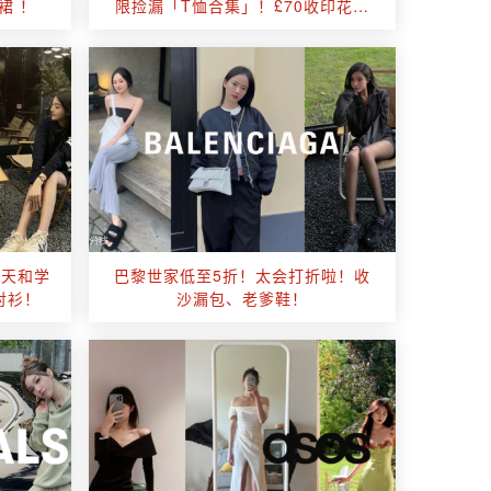
裙 ！
限捡漏「T恤合集」！£70收印花短
袖！
春天和学
巴黎世家低至5折！太会打折啦！收
衬衫！
沙漏包、老爹鞋！