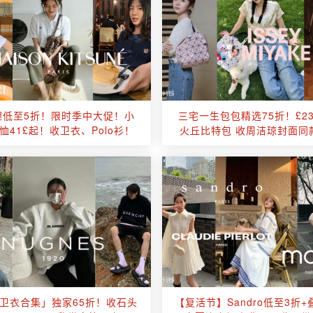
狸低至5折！限时季中大促！小
三宅一生包包精选75折！£2
恤41£起！收卫衣、Polo衫！
火丘比特包 收周洁琼封面同
卫衣合集」独家65折！收石头
【复活节】Sandro低至3折+