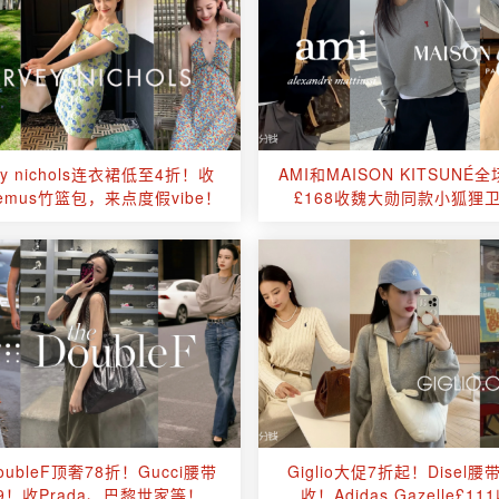
ey nichols连衣裙低至4折！收
AMI和MAISON KITSUNÉ
uemus竹篮包，来点度假vibe！
£168收魏大勋同款小狐狸
oubleF顶奢78折！Gucci腰带
Giglio大促7折起！Disel腰带
49！收Prada、巴黎世家等！
收！Adidas Gazelle£11