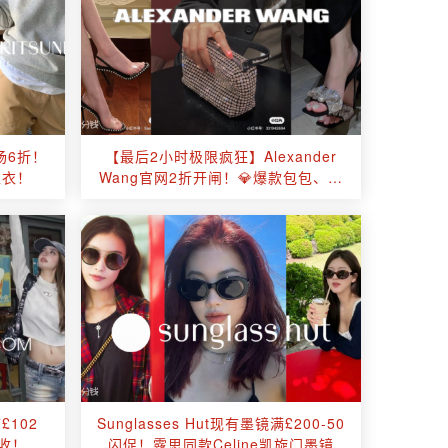
全场6折！
【最后2小时极限疯狂】Alexander
卫衣！
Wang官网2折开闸！💎爆款包包、水
钻鞋历史最低！辣妹们快去冲！
£102
Sunglasses Hut现有墨镜满£200-50
1收！
闪促！露思同款Celine凯旋门墨镜