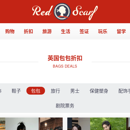
购物
折扣
旅游
生活
签证
玩乐
留学
英国包包折扣
BAGS DEALS
饰
鞋子
包包
旅行
男士
保健塑身
配饰
剧院票务