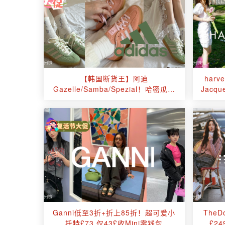
【韩国断货王】阿迪
harv
Gazelle/Samba/Spezial！哈密瓜色
Jacq
&蜜桃粉有货啦
Ganni低至3折+折上85折！超可爱小
TheD
托特£73 仅43£收Mini零钱包
£2