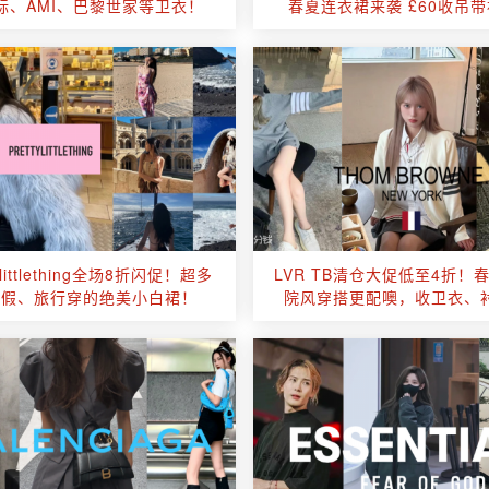
标、AMI、巴黎世家等卫衣！
春夏连衣裙来袭 £60收吊带
tylittlething全场8折闪促！超多
LVR TB清仓大促低至4折！
度假、旅行穿的绝美小白裙！
院风穿搭更配噢，收卫衣、