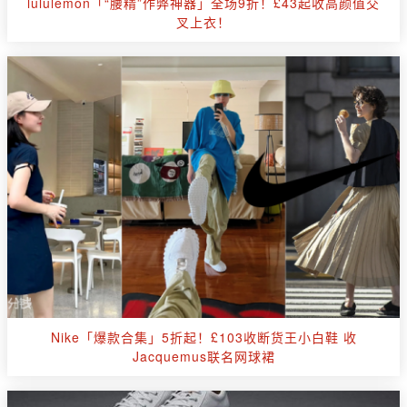
lululemon「“腰精”作弊神器」全场9折！£43起收高颜值交
叉上衣！
Nike「爆款合集」5折起！£103收断货王小白鞋 收
Jacquemus联名网球裙