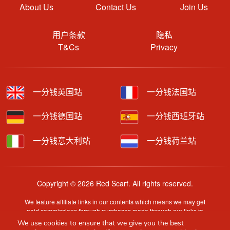
About Us
Contact Us
Join Us
用户条款
隐私
T&Cs
Privacy
一分钱英国站
一分钱法国站
一分钱德国站
一分钱西班牙站
一分钱意大利站
一分钱荷兰站
Copyright © 2026 Red Scarf. All rights reserved.
We feature affiliate links in our contents which means we may get
paid commissions through purchases made through our links to
retailer sites.
We use cookies to ensure that we give you the best
Content is provided by users, brands or merchants. Some