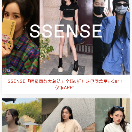
SSENSE「明星同款大总结」全场8折！热巴同款吊带£84！
仅限APP！