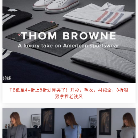
TB低至4+折上8折划算哭了！开衫，毛衣，衬裙全，3折狠
狠拿捏老钱风