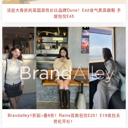
活捉大骨折的英国高性价比品牌Dune！£42收气质高跟鞋 手
提包仅£45
Brandalley1折起+叠8折！Rains双肩包仅£25！£19收拉夫
劳伦开衫！