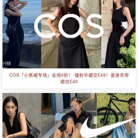
COS「小黑裙专场」全场9折！ 镭射半裙仅£49！紧身吊带
裙仅£40