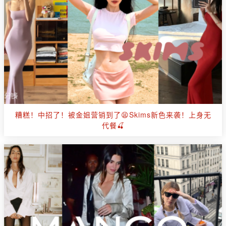
糟糕！中招了！被金姐营销到了😫Skims新色来袭！上身无
代餐🍒