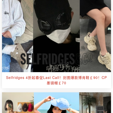
Selfridges 4折起春促Last Call！封图爆款博肯鞋￡90！CP
墨镜帽￡70