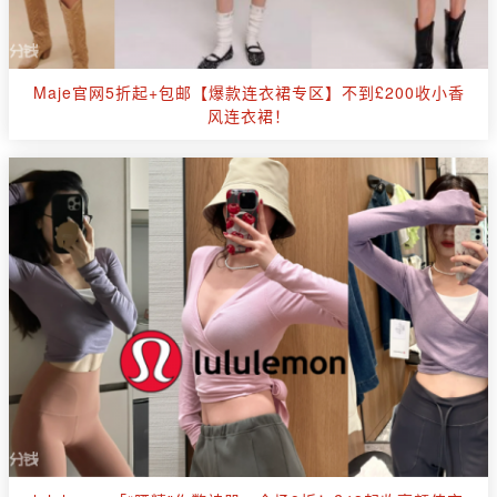
Maje官网5折起+包邮【爆款连衣裙专区】不到£200收小香
风连衣裙！