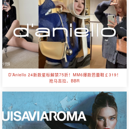
D’Aniello 24新款星标解禁75折！MM6爆款芭蕾鞋￡319！
抢马吉拉、BBR