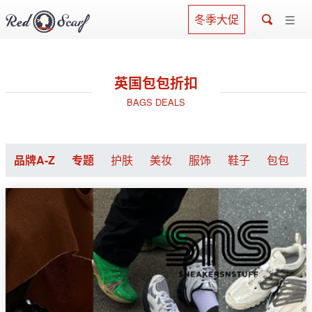
冬季大促
英国包包折扣
BAGS DEALS
品牌A-Z
专题
护肤
美妆
服饰
鞋子
包包