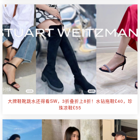
大牌鞋靴跳水还得看SW，3折叠折上8折！水钻拖鞋£40，珍
珠凉鞋£55