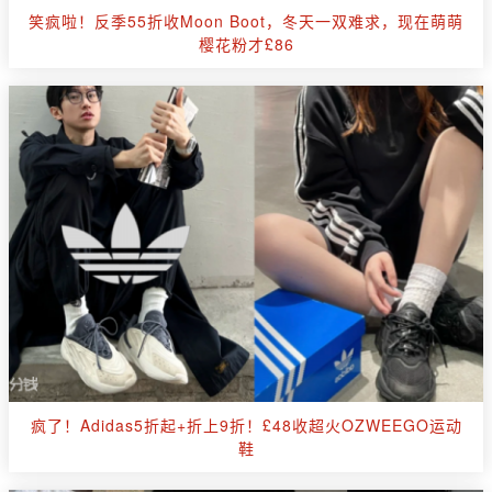
笑疯啦！反季55折收Moon Boot，冬天一双难求，现在萌萌
樱花粉才£86
疯了！Adidas5折起+折上9折！£48收超火OZWEEGO运动
鞋