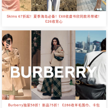
Skims 67折起！夏季海岛必备！£68收虞书欣同款吊带裙！
£26收背心
Burberry独家58折！新品75折！ £286收羊毛围巾、卡包