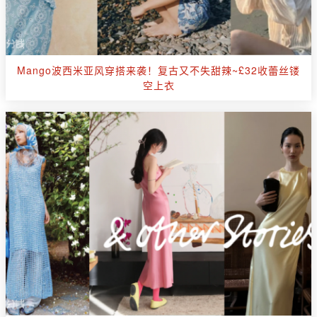
Mango波西米亚风穿搭来袭！复古又不失甜辣~£32收蕾丝镂
空上衣