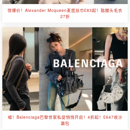
惊爆价！Alexander Mcqueen麦昆丝巾£83起！骷髅头毛衣
27折
嘘！Balenciaga巴黎世家私促悄悄开启！4折起！£647收沙
漏包