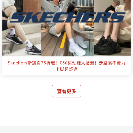
Skechers斯凯奇75折起！£50运动鞋大捡漏！走路毫不费力
上脚超舒适
查看更多