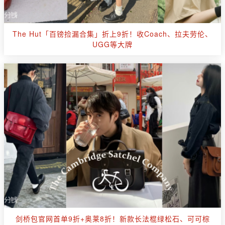
The Hut「百镑捡漏合集」折上9折！收Coach、拉夫劳伦、
UGG等大牌
剑桥包官网首单9折+奥莱8折！新款长法棍绿松石、可可棕