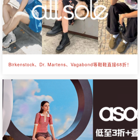
Birkenstock、Dr. Martens、Vagabond等鞋鞋直接68折！