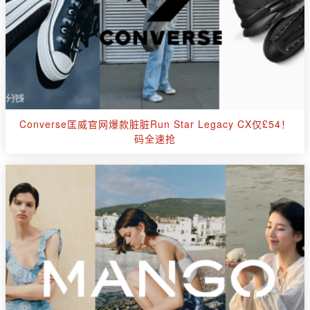
Converse匡威官网爆款脏脏Run Star Legacy CX仅£54！
码全速抢