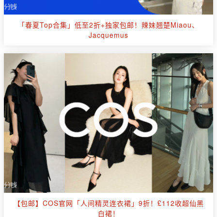
「春夏Top合集」低至2折+独家包邮！辣妹翘楚Miaou、
Jacquemus
【包邮】COS官网「人间精灵连衣裙」9折！£112收超仙黑
白裙！