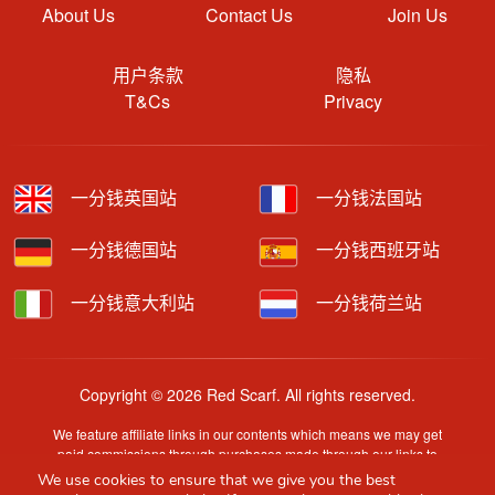
About Us
Contact Us
Join Us
用户条款
隐私
T&Cs
Privacy
一分钱英国站
一分钱法国站
一分钱德国站
一分钱西班牙站
一分钱意大利站
一分钱荷兰站
Copyright © 2026 Red Scarf. All rights reserved.
We feature affiliate links in our contents which means we may get
paid commissions through purchases made through our links to
retailer sites.
We use cookies to ensure that we give you the best
Content is provided by users, brands or merchants. Some