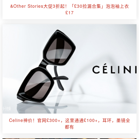
&Other Stories大促3折起！「£30捡漏合集」泡泡袖上衣
£17
Celine神价！官网£300+，这里通通£100+，耳环，墨镜全
都有