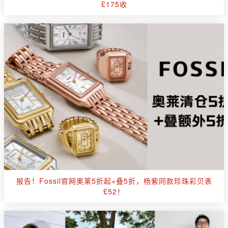
£175收
报告！Fossil官网奥莱5折起+叠5折，杨紫同款珍珠彩贝表
£52！