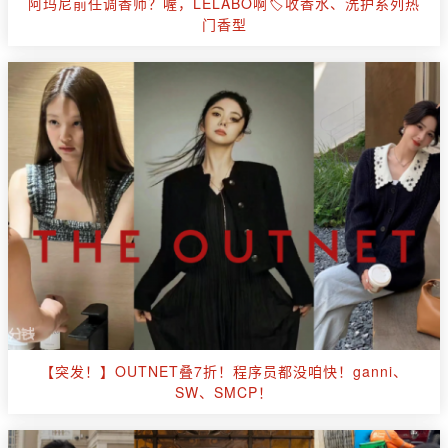
阿玛尼前任调香师？喔，LELABO啊🏷️收香水、洗护系列热
门香型
【突发！】OUTNET叠7折！程序员都没咱快！ganni、
SW、SMCP！