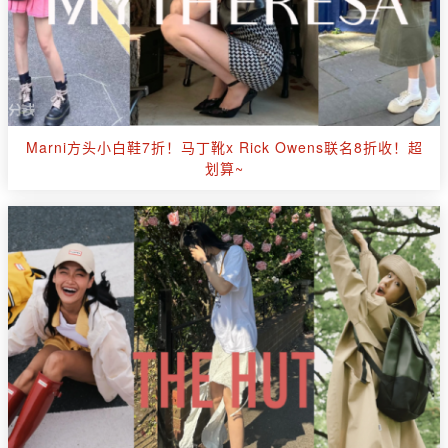
Marni方头小白鞋7折！马丁靴x Rick Owens联名8折收！超
划算~