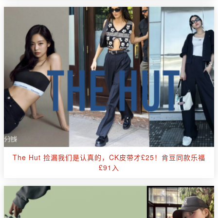
The Hut 捡漏我们是认真的，CK皮带才£25！肯豆同款乐福
£91入