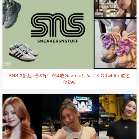
SNS 3折起+叠8折！£54收Gazelle！AJ1 X Offwhite 联名
仅£98