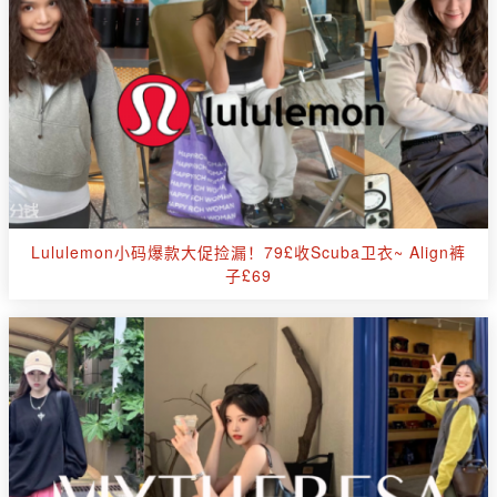
Lululemon小码爆款大促捡漏！79£收Scuba卫衣~ Align裤
子£69