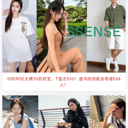
SSENSE大牌35折挖宝，T恤才£60！虞书欣同款吊带裙£68
入！