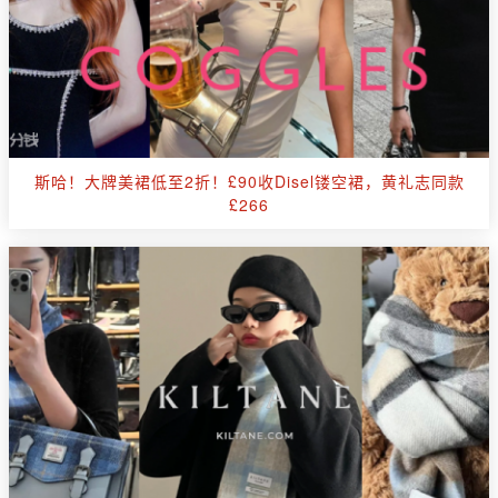
斯哈！大牌美裙低至2折！£90收Disel镂空裙，黄礼志同款
£266