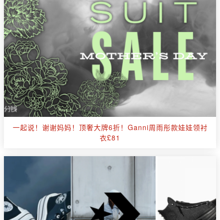
一起说！谢谢妈妈！顶奢大牌6折！Ganni周雨彤款娃娃领衬
衣£81