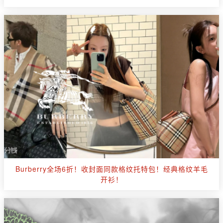
Burberry全场6折！收封面同款格纹托特包！经典格纹羊毛
开衫！