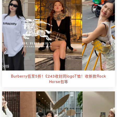
Burberry低至5折！£243收封同logoT恤！收新款Rock
Horse包等