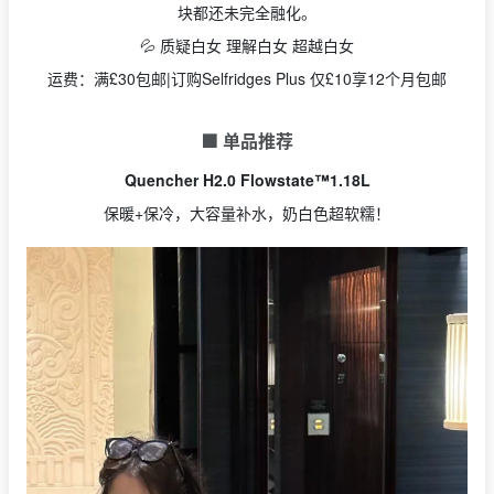
块都还未完全融化。
💦 质疑白女 理解白女 超越白女
运费：满£30包邮|订购Selfridges Plus 仅£10享12个月包邮
🟩 单品推荐
Quencher H2.0 Flowstate™1.18L
保暖+保冷，大容量补水，奶白色超软糯！