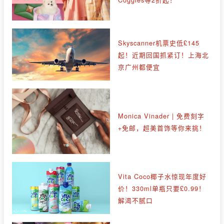
Skyscanner机票史低£145
起！近期回国抓紧订！上海北
京广州都便宜
Monica Vinader | 免费刻字
+免邮，超美首饰等你来挑！
Vita Coco椰子水惊现年度好
价！330ml单瓶只要£0.99！
解渴不腻口