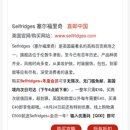
Selfridges 塞尔福里奇
直邮中国
英国官网/购买网站：
www.selfridges.com
Selfridges（塞尔福里奇）是英国最著名的高档百货商场之
一，旗舰店位于伦敦牛津街，至今已有百年历史。产品种类
齐全，风格时尚多变，从美妆护肤，时装服饰，包包，到家
居等应有尽有，深受消费者的喜爱。
购买
Selfridges+年度会员
可享
无限次、无门槛免邮
，
英国
境内次日可达（下午6点前下单）
，一整年只需
£10
，买两
次就值回来，超划算。英国和欧盟以外每年需要£40，买满
£40即享免邮哦。⭐️8月24日前还有特别优惠，线上购物满
£500就送Selfridges+会员一年！
输入优惠码【QIXI】即可
购买攻略
所有折扣