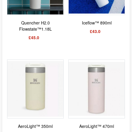
Quencher H2.0
Iceflow™ 890ml
Flowstate™1.18L
£43.0
£45.0
AeroLight™ 350ml
AeroLight™ 470ml