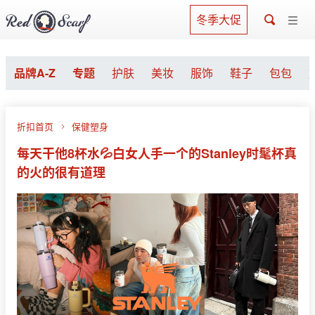
冬季大促
品牌A-Z
专题
护肤
美妆
服饰
鞋子
包包
折扣首页
保健塑身
每天干他8杯水💦白女人手一个的Stanley时髦杯真
的火的很有道理