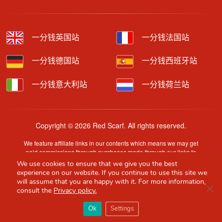
一分钱英国站
一分钱法国站
一分钱德国站
一分钱西班牙站
一分钱意大利站
一分钱荷兰站
Copyright © 2026 Red Scarf. All rights reserved.
We feature affiliate links in our contents which means we may get
paid commissions through purchases made through our links to
retailer sites.
We use cookies to ensure that we give you the best
Content is provided by users, brands or merchants. Some
experience on our website. If you continue to use this site we
information may have been generated by AI and is provided for
will assume that you are happy with it. For more information,
Clo
guidance only. Accuracy and availability may change without prior
consult the
Privacy policy.
notice.
×
Red Scarf
打开APP
Ok
Settings
你必备的英国指南