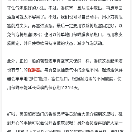
守住气泡很好的方法。不过，香槟塞一旦从瓶中取出，再想塞回
酒瓶可就太不容易了。不过，我们也可以自己动手，用小刀将瓶
塞削成尖头，再塞进酒瓶。最后一定要用铁丝将瓶塞固定好，以
免气泡将瓶塞顶出；也可以简单地用保鲜膜裹紧瓶口，再用橡皮
筋固定，并且使香槟保持冷藏的状态，减少气泡活动。
此外，正如一般的葡萄酒用真空塞来保鲜一样，香槟这类起泡酒
也有专门的
保鲜器
。与真空泵抽走气体的原理不同，起泡酒保鲜
器会牢牢地“抓住”瓶颈，塞住瓶口。根据起泡酒的不同酸度，使
用保鲜器能延长香槟的保存期至2至4天。
好啦，英国超市热门的香槟品牌委员就给大家介绍到这里啦，碰
到开心的事情可以尝试开香槟庆祝哦！另外委员要再提醒大家一
句，18岁以上才可以买酒喝哦（有的超市可能会更严格，要21岁