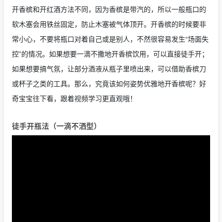
开香槟和开红酒方法不同，因为香槟是带汽的，所以一般瓶口的
软木塞会用铁丝固定，防止木塞被气体顶开。开香槟的时候要非
常小心，不要将瓶口对着自己或是别人，不然很容易发生“场面失
控”的情况。如果想要一滴不撒地开香槟饮用，可以直接徒手开；
如果想要搞气氛，让部分酒液从瓶子里喷出来，可以借助香槟刀
或杯子之类的工具。那么，究竟该如何姿势优雅地开香槟呢？好
奇宝宝往下看，跟着视频学习更直观哦！
徒手开瓶法（一滴不洒型）