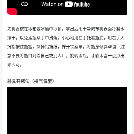
先将香槟在冰箱或冰桶中冰镇，拿出后用干净的布将表面冷凝水
擦干，以免酒瓶从手中滑落。小心地用左手托着瓶底，用右手大
拇指按住瓶塞，撕掉铝箔纸，拧开铁丝罩，将瓶身倾斜45度（注
意不要将瓶口对着自己或别人），旋转酒瓶，让软木塞一点点出
来即可。
器具开瓶法（搞气氛型）