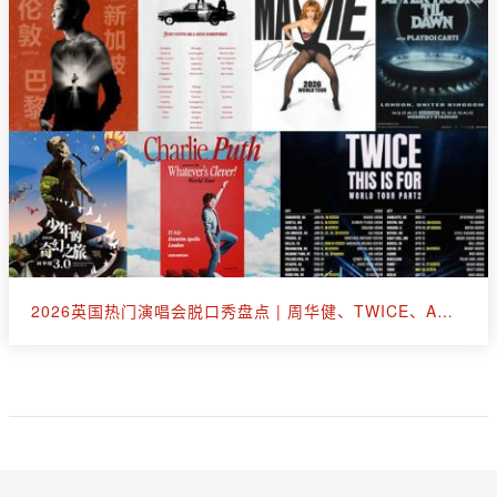
2026英国热门演唱会脱口秀盘点 | 周华健、TWICE、A妹、断眉、王嘉尔