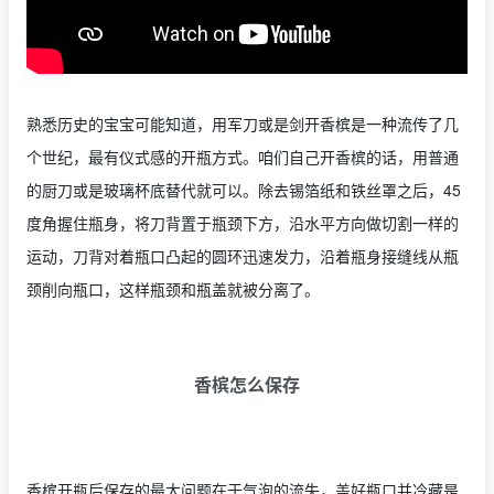
熟悉历史的宝宝可能知道，用军刀或是剑开香槟是一种流传了几
个世纪，最有仪式感的开瓶方式。咱们自己开香槟的话，用普通
的厨刀或是玻璃杯底替代就可以。除去锡箔纸和铁丝罩之后，45
度角握住瓶身，将刀背置于瓶颈下方，沿水平方向做切割一样的
运动，刀背对着瓶口凸起的圆环迅速发力，沿着瓶身接缝线从瓶
颈削向瓶口，这样瓶颈和瓶盖就被分离了。
香槟怎么保存
香槟开瓶后保存的最大问题在于气泡的流失，盖好瓶口并冷藏是