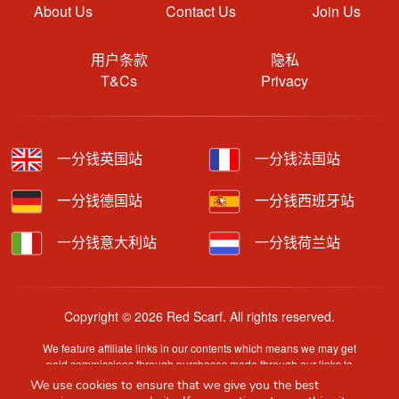
About Us
Contact Us
Join Us
用户条款
隐私
T&Cs
Privacy
一分钱英国站
一分钱法国站
一分钱德国站
一分钱西班牙站
一分钱意大利站
一分钱荷兰站
Copyright © 2026 Red Scarf. All rights reserved.
We feature affiliate links in our contents which means we may get
paid commissions through purchases made through our links to
retailer sites.
We use cookies to ensure that we give you the best
Content is provided by users, brands or merchants. Some