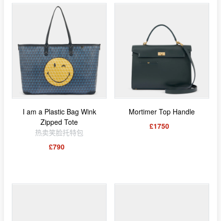
I am a Plastic Bag Wink
Mortimer Top Handle
Zipped Tote
£1750
热卖笑脸托特包
£790