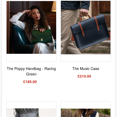
The Poppy Handbag - Racing
The Music Case
Green
£210.00
£185.00