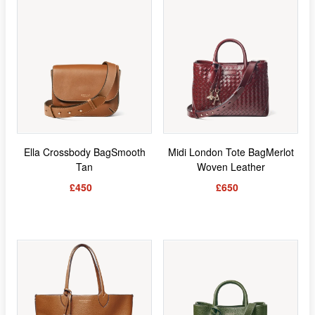
Ella Crossbody BagSmooth
Midi London Tote BagMerlot
Tan
Woven Leather
£450
£650