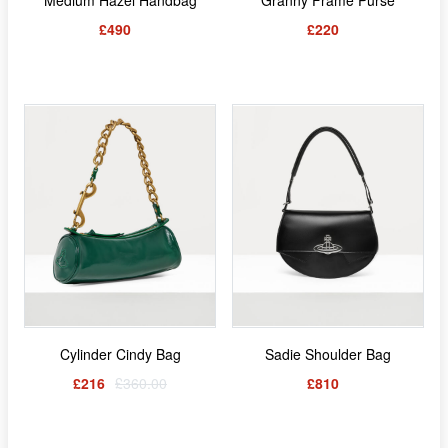
£490
£220
Cylinder Cindy Bag
Sadie Shoulder Bag
£216
£360.00
£810