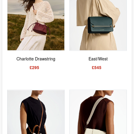
Charlotte Drawstring
East/West
£295
£545