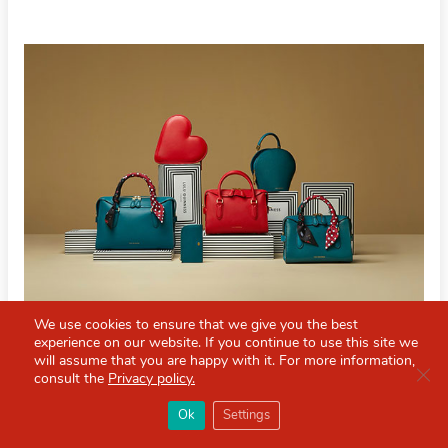
We use cookies to ensure that we give you the best
图片来源：品牌官方Facebook
experience on our website. If you continue to use this site we
will assume that you are happy with it. For more information,
Clo
consult the
Privacy policy.
购买链接
×
Red Scarf
打开APP
Ok
Settings
你必备的英国指南