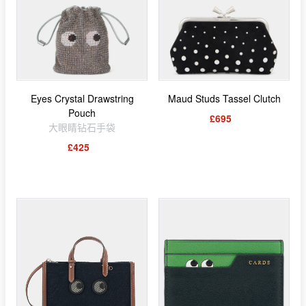
Eyes Crystal Drawstring
Maud Studs Tassel Clutch
Pouch
£695
大眼睛钻石手袋
£425