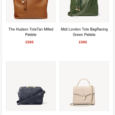
The Hudson ToteTan Milled
Midi London Tote BagRacing
Pebble
Green Pebble
£595
£595