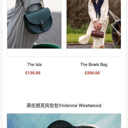
The Isla
The Bowls Bag
£135.00
£200.00
英伦朋克风包包Vivienne Westwood