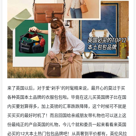
来了英国以后，对于爱“剁手”的时髦精来说，最开心的莫过于买
各种英国本土品牌的衣服包包啦。毕竟在这儿买英国牌子比在国
内买要划算得多，加上英镑的汇率跌跌降降，这个时候可不就是
买买买的最好时机了！而且回国给亲戚朋友带礼物也可以送上这
份最纯正的产自英国的礼物，今儿个就和委员一起来看看来英国
必买的12大本土热门包包品牌吧！从高奢到平价都有，英伦风拉