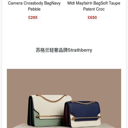
Camera Crossbody BagNavy
Midi Mayfair® BagSoft Taupe
Pebble
Patent Croc
£295
£650
苏格兰轻奢品牌Strathberry