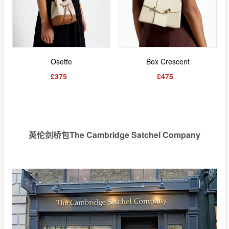
Osette
Box Crescent
£375
£475
英伦剑桥包The Cambridge Satchel Company