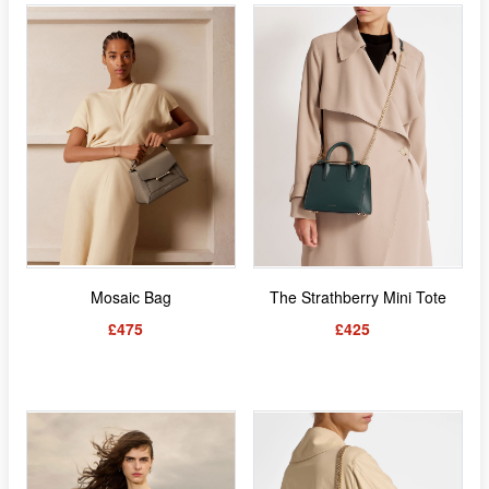
Mosaic Bag
The Strathberry Mini Tote
£475
£425