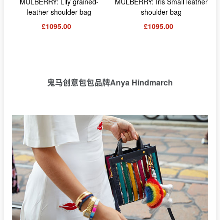
MULBERRY: Lily grained-
MULBERRY: Iris Small leather
leather shoulder bag
shoulder bag
£1095.00
£1095.00
鬼马创意包包品牌Anya Hindmarch