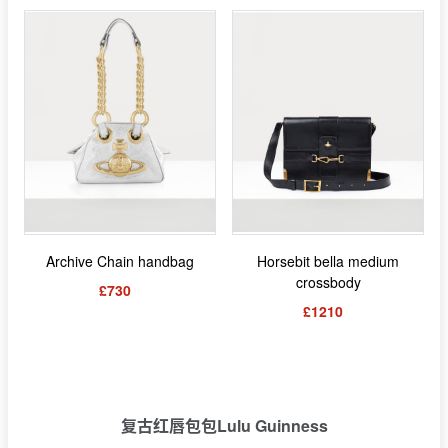
Archive Chain handbag
Horsebit bella medium
crossbody
£730
£1210
复古红唇包包Lulu Guinness