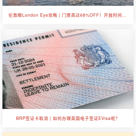
伦敦眼London Eye攻略 | 门票高达68%OFF！开放时间、游览小贴士等等
BRP签证卡取消 | 如何办理英国电子签证EVisa呢？