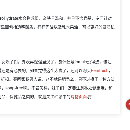
oHydrate水合物成份，亲肤且温和，并且不含皂基，专门针对
剂，它里面包括透明酸质，荷荷巴油以及乳木果油，可以更好的滋润私
。女汉子们，外表再逞强当汉子，身体还是female没得选，该注
得还是有必要的。如果觉得这个太贵了，还可以购买
Femfresh
，
有折扣。买回家我男人说，这不就是肥皂么，只不过换了一种方法
soap-free啊。不管怎样，妹子们一定要注意私处健康哦，和
用品、保健品之类的，欢迎关注红领巾的
购物页面
哦！