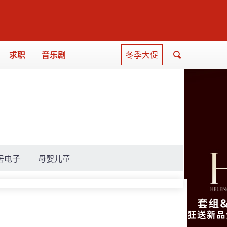
求职
音乐剧
冬季大促
居电子
母婴儿童