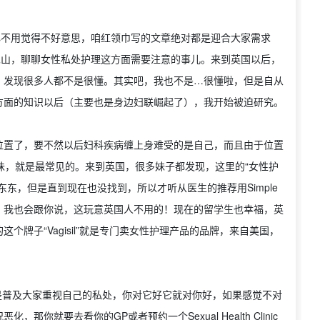
心不用觉得不好意思，咱红领巾写的文章绝对都是迎合大家需求
见山，聊聊女性私处护理这方面需要注意的事儿。来到英国以后，
，发现很多人都不是很懂。其实吧，我也不是…很懂啦，但是自从
方面的知识以后（主要也是身边妇联崛起了），我开始被迫研究。
位置了，要不然以后妇科疾病缠上身难受的是自己，而且由于位置
有异味，就是最常见的。来到英国，很多妹子都发现，这里的“女性护
东，但是直到现在也没找到，所以才听从医生的推荐用Simple
，我也会跟你说，这玩意英国人不用的！现在的留学生也幸福，英
牌子“Vagisil”就是专门卖女性护理产品的品牌，来自美国，
有就是普及大家重视自己的私处，你对它好它就对你好，如果感觉不对
就要去看你的GP或者预约一个Sexual Health Clinic