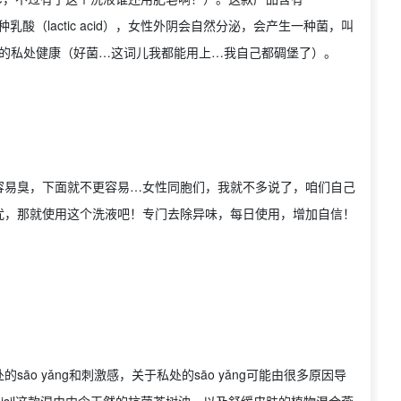
一种乳酸（lactic acid），女性外阴会自然分泌，会产生一种菌，叫
维持咱们的私处健康（好菌…这词儿我都能用上…我自己都碉堡了）。
容易臭，下面就不更容易…女性同胞们，我就不多说了，咱们自己
扰，那就使用这个洗液吧！专门去除异味，每日使用，增加自信！
o yǎng和刺激感，关于私处的sāo yǎng可能由很多原因导