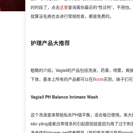
的时段了，点击
这里
查询离你最近的“性诊所”，不用怕
就算没毛病也去进行常规检查，都是免费的。
护理产品大推荐
粗略的介绍，Vagisil的产品包括洗液，药膏，喷雾
下体，基本上所有的产品都可以在
Boots
买到，妹子们可
Vagisil PH Balance Intimate Wash
这个洗液是来帮助私处PH值平衡，适合每日使用。来大
sāo yǎng或者白带增多的引起原因就是因为用了过
洗身体的shower gel或者肥皂（我的医生建议我用s