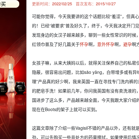
更新时间：
2022/02/25
首次发布：
2015/10/27
可能你觉得，今天我要讲的这个话题比较“羞涩”，但真
的！已经“被要求”普及好久了，终于，今天我决定开门
发现身边的女汉子越来越多，聊到一些女性常识的时候
红领巾普及了好几篇关于
怀孕
啊，
意外怀孕
啊，
避孕
啊
女孩子嘛，从来大姨妈以后，就得关注保养自己的私密
隐蔽，很容易出问题，比如sāo yǎng，白带增多或
理”产品真的好少啊，我来英国一直在寻找专门洗内裤的东
的肥皂手洗！如果前几年，你问我英国有没有卖洗液的
国进步了这么多，产品越来越全面，今天我跟大家介绍的这个
现在在Boots的架子上就可以买到。
这篇文章除了介绍一些Vagisil不错的产品以外，还
劲，可以先购买一些非处方的药膏擦拭，如果使用后情况恶化，那你