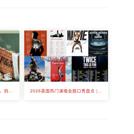
送给妈妈的礼物推荐 | 母亲节、妈妈生日、回国伴手礼看这篇就够了
2026英国热门演唱会脱口秀盘点 | 周华健、TWICE、A妹、断眉、王嘉尔