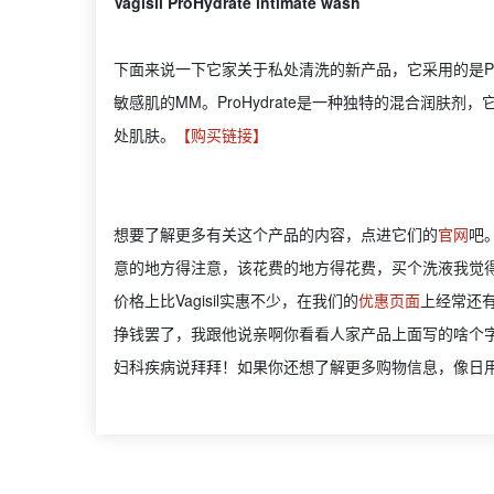
Vagisil ProHydrate intimate wash
下面来说一下它家关于私处清洗的新产品，它采用的是Pr
敏感肌的MM。ProHydrate是一种独特的混合润肤
处肌肤。
【购买链接】
想要了解更多有关这个产品的内容，点进它们的
官网
吧
意的地方得注意，该花费的地方得花费，买个洗液我觉
价格上比Vagisil实惠不少，在我们的
优惠页面
上经常还
挣钱罢了，我跟他说亲啊你看看人家产品上面写的啥个字，
妇科疾病说拜拜！如果你还想了解更多购物信息，像日