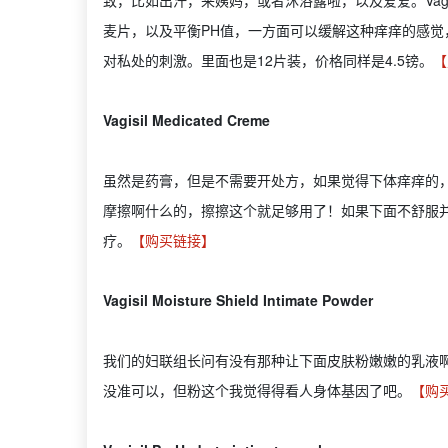
致，比如出汗，来姨妈，或者沐浴露啦，以及爱爱。Vag
麦片，以及平衡PH值，一方面可以缓解这种痒痒的感觉，
对私处的刺激。里面也是12片装，价格同样是4.5镑。
【
Vagisil Medicated Creme
虽然是药膏，但是不需要开处方，如果觉得下体痒痒的
摩擦啊什么的，擦擦这个就足够用了！如果下面不舒服
疗。
【购买链接】
Vagisil Moisture Shield Intimate Powder
我们的妇联组长问有没有那种让下面皮肤粉嫩嫩的乳液
没准可以，但粉这个我觉得得看人身体基因了吧。
【购