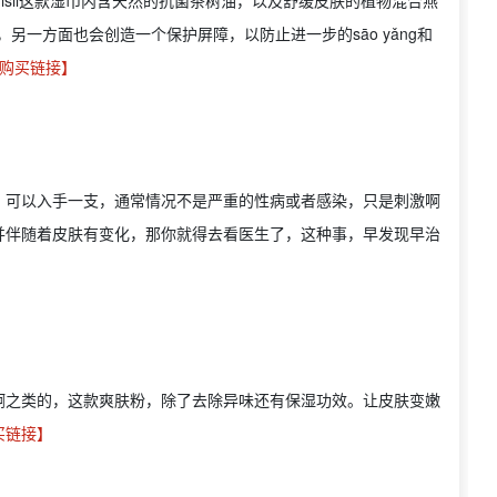
isil这款湿巾内含天然的抗菌茶树油，以及舒缓皮肤的植物混合燕
另一方面也会创造一个保护屏障，以防止进一步的sāo yǎng和
购买链接】
，可以入手一支，通常情况不是严重的性病或者感染，只是刺激啊
并伴随着皮肤有变化，那你就得去看医生了，这种事，早发现早治
啊之类的，这款爽肤粉，除了去除异味还有保湿功效。让皮肤变嫩
买链接】