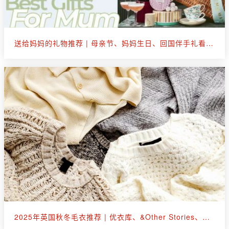
送给妈妈的礼物推荐 | 母亲节、妈妈生日、回国伴手礼看这篇就够了
2025年英国秋冬毛衣推荐 | 优衣库、&Other Stories、拉夫劳伦等30+款