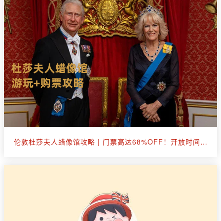
伦敦杜莎夫人蜡像馆攻略 | 门票高达68%OFF！开放时间、参观小贴士等等