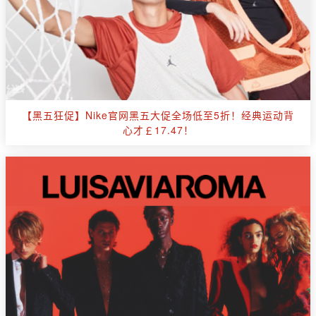
【黑五狂促】Nike官网黑五大促全场低至5折！经典运动背
心才￡17.47！