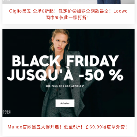
Giglio黑五 全场6折起！低定价🤩加鹅全网款最全！Loewe
围巾🧣仅此一家打折！
Mango官网黑五大促开启！低至5折！￡69.99得皮草外套！