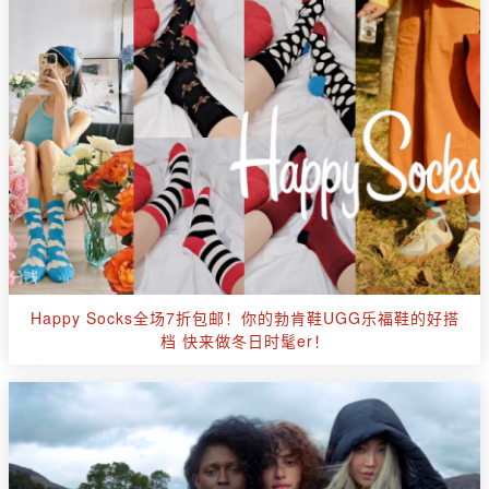
Happy Socks全场7折包邮！你的勃肯鞋UGG乐福鞋的好搭
档 快来做冬日时髦er！