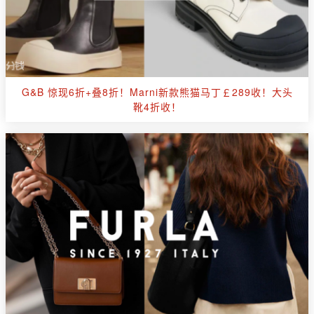
G&B 惊现6折+叠8折！Marni新款熊猫马丁￡289收！大头
靴4折收！