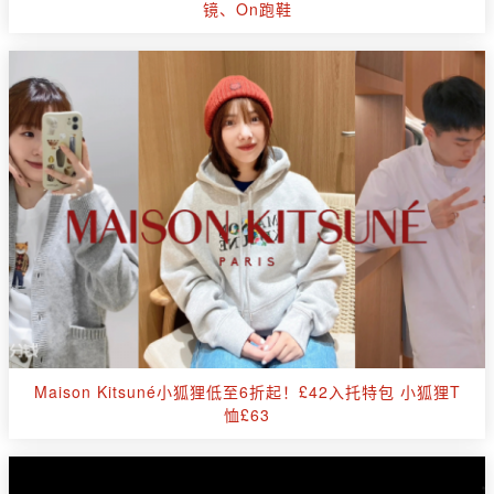
镜、On跑鞋
Maison Kitsuné小狐狸低至6折起！£42入托特包 小狐狸T
恤£63