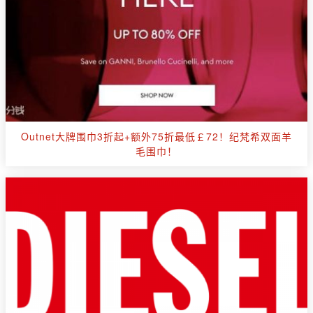
Outnet大牌围巾3折起+额外75折最低￡72！纪梵希双面羊
毛围巾！