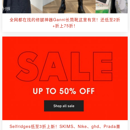
全网都在找的修腿神器Ganni长筒靴这里有货！还低至2折
+折上75折！
Selfridges低至3折上新！SKIMS、Nike、ghd、Prada墨