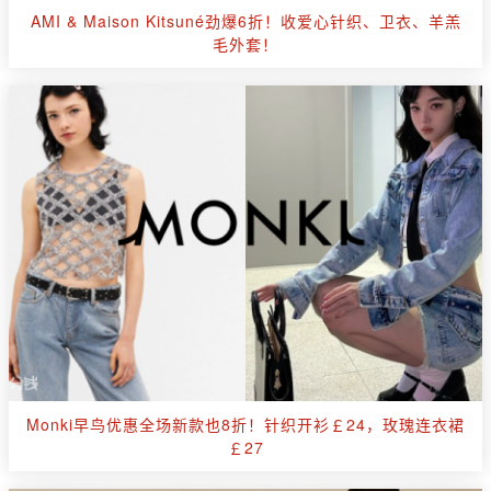
AMI & Maison Kitsuné劲爆6折！收爱心针织、卫衣、羊羔
毛外套！
Monki早鸟优惠全场新款也8折！针织开衫￡24，玫瑰连衣裙
￡27