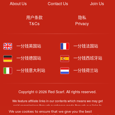
About Us
Contact Us
Join Us
用户条款
隐私
T&Cs
Privacy
一分钱英国站
一分钱法国站
一分钱德国站
一分钱西班牙站
一分钱意大利站
一分钱荷兰站
Copyright © 2026 Red Scarf. All rights reserved.
We feature affiliate links in our contents which means we may get
paid commissions through purchases made through our links to
retailer sites.
We use cookies to ensure that we give you the best
Content is provided by users, brands or merchants. Some