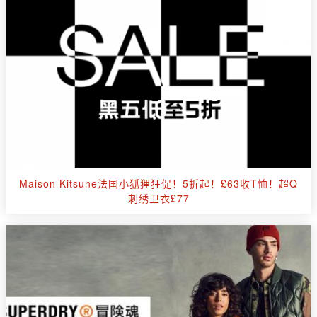
Maison Kitsune法国小狐狸狂促！5折起！£63收T恤！超Q
刺绣卫衣£77