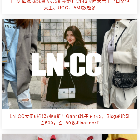
THG 四家商城黑五6.5折抢跑！£142收西太后土星口金包
大王、UGG、AMI款超多
LN-CC大促6折起+叠8折！Ganni靴子￡163，Blcg轮胎鞋
￡500，￡180收JilsanderT