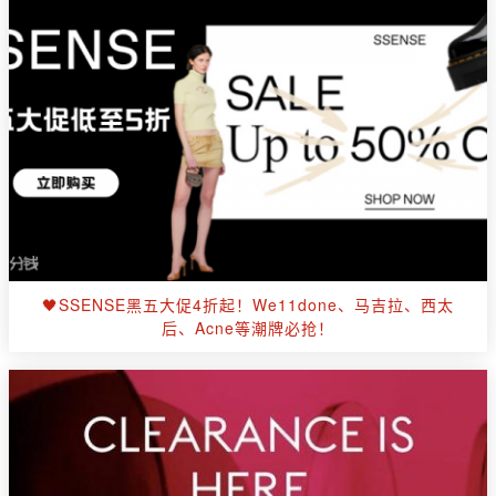
🖤SSENSE黑五大促4折起！We11done、马吉拉、西太
后、Acne等潮牌必抢！