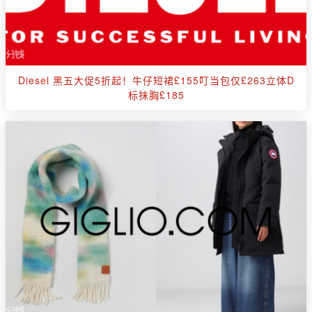
Diesel 黑五大促5折起！牛仔短裙£155叮当包仅£263立体D
标抹胸£185