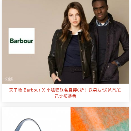
天了噜 Barbour X 小狐狸联名直接6折！送男友/送爸爸/自
己穿都很香