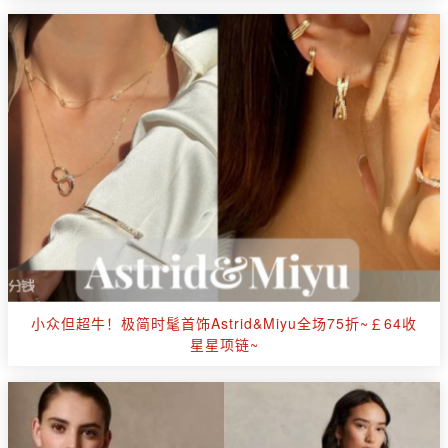
小众但超牛！极简时髦首饰Astrid&Miyu全场75折~￡64收
星星项链~