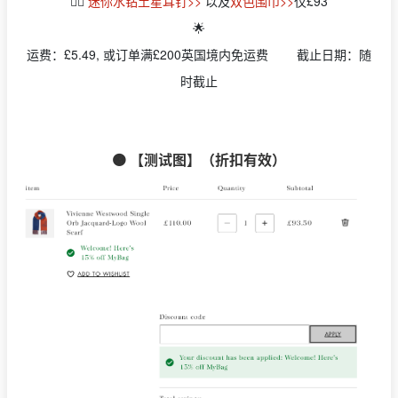
👉🏻
迷你水钻土星耳钉>>
以及
双色围巾>>
仅£93
🌟
运费：£5.49, 或订单满£200英国境内免运费 截止日期：随
时截止
🟠 【测试图】（折扣有效）