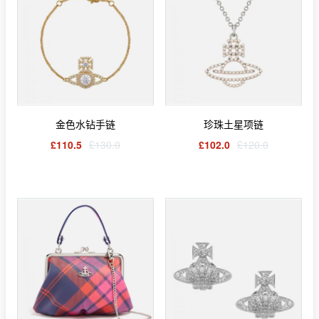
金色水钻手链
珍珠土星项链
£110.5
£130.0
£102.0
£120.0