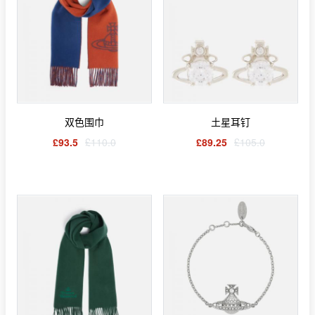
双色围巾
土星耳钉
£93.5
£110.0
£89.25
£105.0