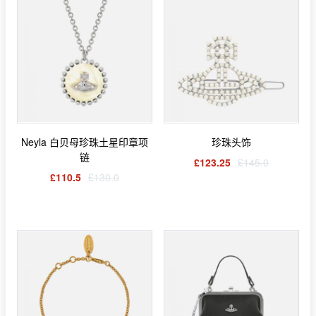
Neyla 白贝母珍珠土星印章项
珍珠头饰
链
£123.25
£145.0
£110.5
£130.0