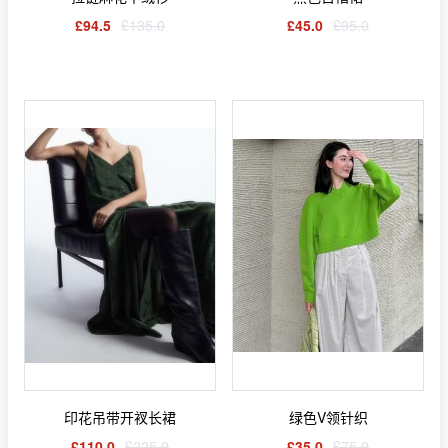
£94.5
£135.0
£45.0
£95.0
印花吊带开衩长裙
绿色V领针织
£110.0
£225.0
£35.0
£75.0