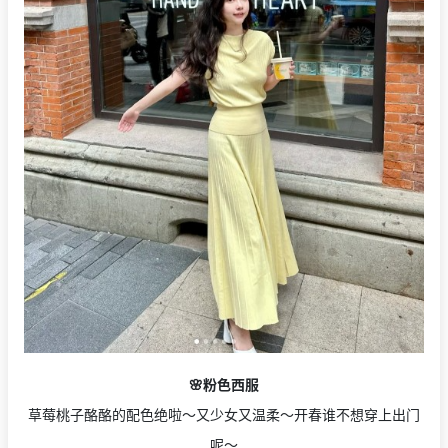
🌸粉色西服
草莓桃子酪酪的配色绝啦～又少女又温柔～开春谁不想穿上出门
呢～