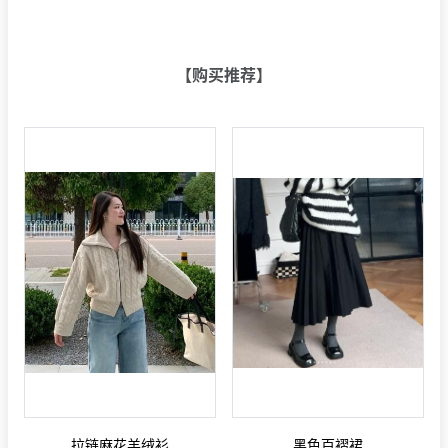
【购买推荐】
拉链麻花羊绒衫
黑色百褶裙