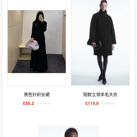
黑色针织长裙
短款立领羊毛大衣
£55.2
£115.0
£115.0
£200.0