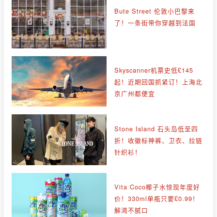
Bute Street 伦敦小巴黎来
了！一条街带你穿越到法国
Skyscanner机票史低£145
起！近期回国抓紧订！上海北
京广州都便宜
Stone Island 石头岛低至四
折！收徽标神裤、卫衣、拉链
针织衫！
Vita Coco椰子水惊现年度好
价！330ml单瓶只要£0.99！
解渴不腻口