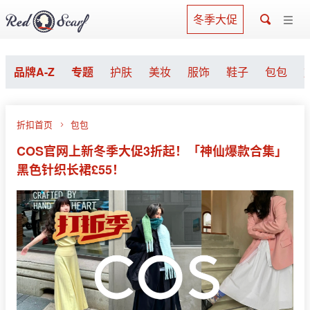
冬季大促
品牌A-Z
专题
护肤
美妆
服饰
鞋子
包包
折扣首页
包包
COS官网上新冬季大促3折起！「神仙爆款合集」
黑色针织长裙£55！