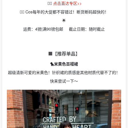
👉🏻
点击直达专区>>
👉🏻 Cos每年的大促都不容错过！断货断码超快的！
🌟
运费：4镑|满90镑包邮 截止日期：随时截止
🟩【推荐单品】
🐤米黄色百褶裙
超级清新可爱的米黄色！针织裙的质感是其他材质代替不了的！
快来尝试一下～