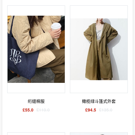
绗缝棉服
橄榄绿斗篷式外套
£55.0
£110.0
£94.5
£135.0