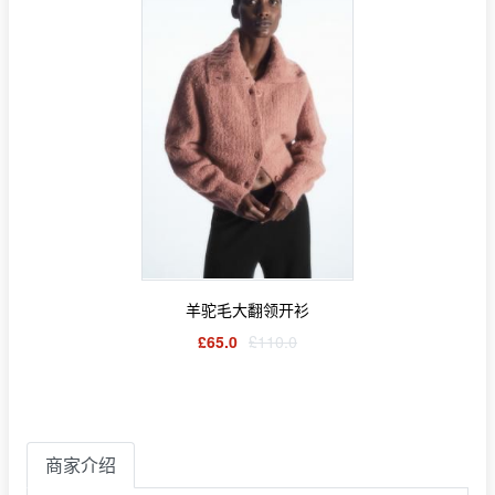
羊驼毛大翻领开衫
£65.0
£110.0
商家介绍