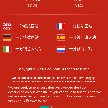
T&Cs
Privacy
一分钱英国站
一分钱法国站
一分钱德国站
一分钱西班牙站
一分钱意大利站
一分钱荷兰站
Copyright © 2026 Red Scarf. All rights reserved.
We feature affiliate links in our contents which means we may get
paid commissions through purchases made through our links to
retailer sites.
We use cookies to ensure that we give you the best
Content is provided by users, brands or merchants. Some
experience on our website. If you continue to use this site we
information may have been generated by AI and is provided for
will assume that you are happy with it. For more information,
Clo
guidance only. Accuracy and availability may change without prior
consult the
Privacy policy.
notice.
Red Scarf