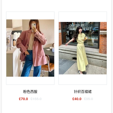
粉色西服
针织百褶裙
£70.0
£155.0
£40.0
£95.0