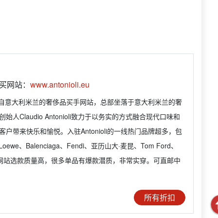
购买网站：
www.antonioli.eu
li是来自意大利米兰的奢侈品买手网站，总部坐落于意大利米兰的奢
始人Claudio Antonioli致力于以务实的方式融合现代口味和
户带来快乐和愉悦。入驻Antonioli的一线热门品牌超多，包
、Loewe、Balenciaga、Fendi、亚历山大·麦昆、Tom Ford、
e等。网站选款质量高，很多单品有爆款潜质，非常实穿。可直邮中
所有折扣