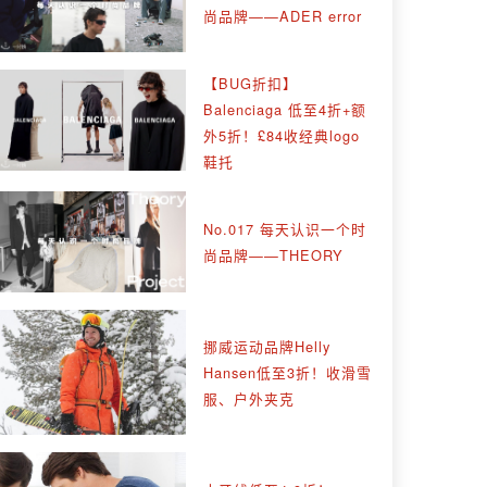
尚品牌——ADER error
【BUG折扣】
Balenciaga 低至4折+额
外5折！£84收经典logo
鞋托
No.017 每天认识一个时
尚品牌——THEORY
挪威运动品牌Helly
Hansen低至3折！收滑雪
服、户外夹克