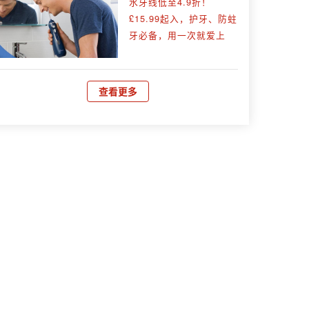
水牙线低至4.9折！
£15.99起入，护牙、防蛀
牙必备，用一次就爱上
查看更多