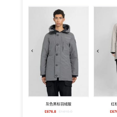
灰色黑标羽绒服
红
£676.8
£1410.0
£67