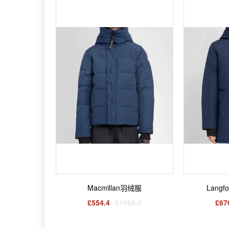
Macmillan羽绒服
Lang
£554.4
£1155.0
£67