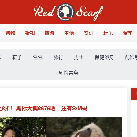
购物
折扣
旅游
生活
签证
玩乐
留学
饰
鞋子
包包
旅行
男士
保健塑身
配饰
剧院票务
折上8折！黑标大鹅£676收！还有S/M码