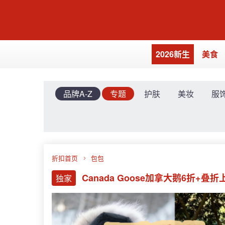
2026新生
美食
品牌A-Z
专题
护肤
美妆
服
折扣首页
包包
Canada Goose加拿大鹅6折+叠
独家