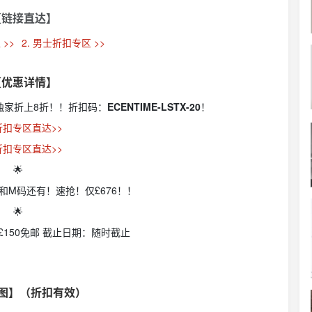
【链接直达】
 >>
2. 男士折扣专区 >>
【优惠详情】
6折+独家折上8折！！折扣码：
ECENTIME-LSTX-20
！
折扣专区直达>>
折扣专区直达>>
🌟
S和M码还有！速抢！仅£676！！
🌟
£150免邮 截止日期：随时截止
试图】（折扣有效）