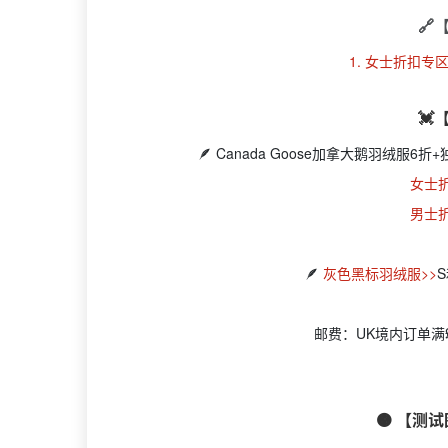
🔗
1. 女士折扣专区
💓
🪶 Canada Goose加拿大鹅羽绒服
女士
男士
🪶
灰色黑标羽绒服>>
邮费：UK境内订单满
🟠 【测