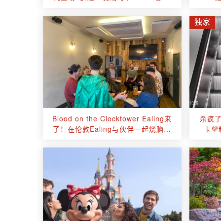
加拿大国宝级特产！
独家
Blood on the Clocktower Ealing来
杀疯了
了！在伦敦Ealing与伙伴一起烧脑推
卡
理，天黑请闭眼！
£16