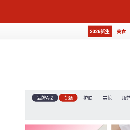
-->
-->
2026新生
美食
品牌A-Z
专题
护肤
美妆
服