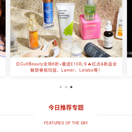
名
👏CultBeauty全场8折+叠送£10礼卡🔥红点&新品全
解禁🔴祖玛珑、Lamer、Lelabo等！
今日推荐专题
FEATURES OF THE DAY