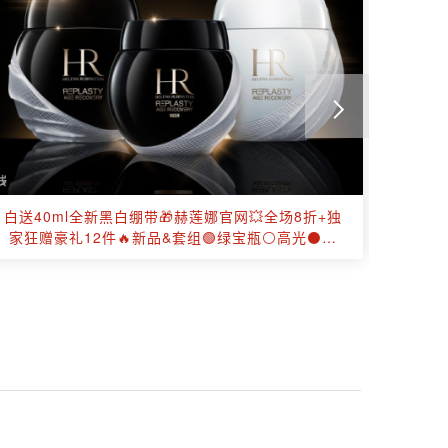
白送40ml全新黑白绷带🎁赫莲娜官网💥全场8折+独
申根签保
家狂赠豪礼12件🔥新品&套组🟢绿宝瓶⚪高光⚫绷
带！