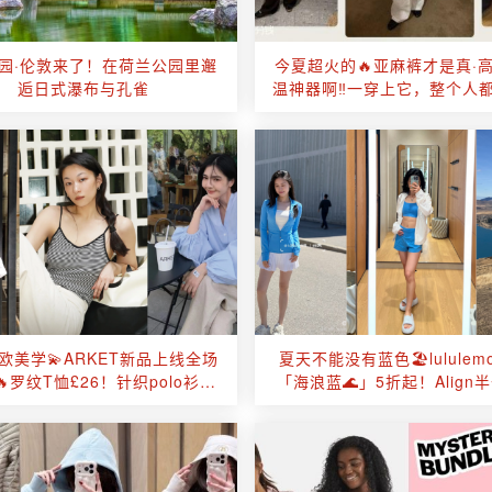
园·伦敦来了！在荷兰公园里邂
今夏超火的🔥亚麻裤才是真·
逅日式瀑布与孔雀
温神器啊‼一穿上它，整个人
来了~
欧美学💫ARKET新品上线全场
夏天不能没有蓝色🏖️lululem
🔥罗纹T恤£26！针织polo衫
「海浪蓝🌊」5折起！Align半
£58！
吸管水杯£24！