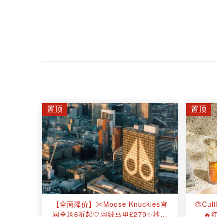
置顶
置顶
【全面降价】✂️Moose Knuckles官
👏Cu
网全场6折起🤍羽绒马甲£270✨抄底
🔥