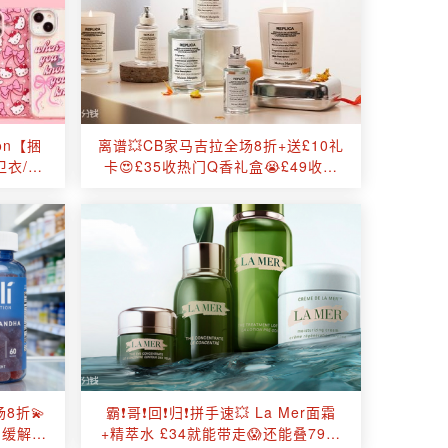
don【捆
离谱💥CB家马吉拉全场8折+送£10礼
卫衣/睡
卡😍£35收热门Q香礼盒😭£49收爵
士酒廊还送闲情午后Q香❓❗
8折💫
霸❗哥❗回❗归❗拼手速💥 La Mer面霜
、缓解焦
+精萃水 £34就能带走😱还能叠79折