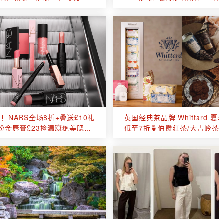
Lamer、Lelabo等！
&套组🟢绿宝瓶⚪高光⚫绷
！NARS全场8折+叠送£10礼
英国经典茶品牌 Whittard 
粉金唇膏£23捡漏💥绝美腮红
低至7折🍵伯爵红茶/大吉岭茶
！超方瓶粉底£33！速速囤货！
🍫任意订单赠热巧