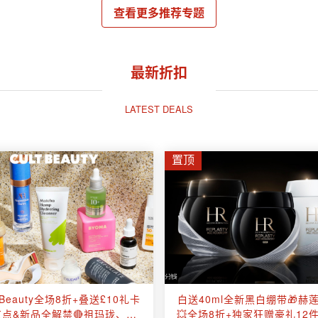
查看更多推荐专题
最新折扣
LATEST DEALS
置顶
ltBeauty全场8折+叠送£10礼卡
白送40ml全新黑白绷带🎁赫
红点&新品全解禁🔴祖玛珑、
💥全场8折+独家狂赠豪礼12件