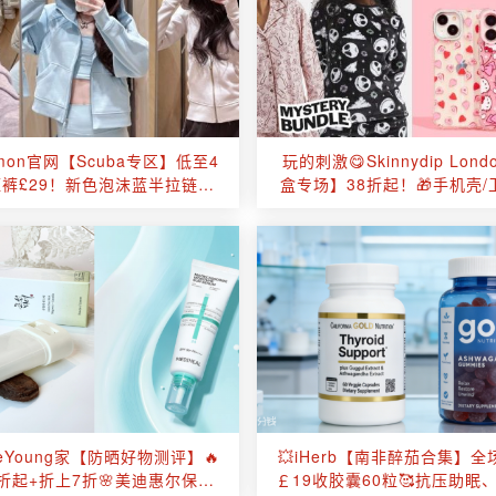
lemon官网【Scuba专区】低至4
玩的刺激😋Skinnydip Lon
裤£29！新色泡沫蓝半拉链卫
盒专场】38折起！🎁手机壳/
衣£97！入门必备款！
衣拆箱多件£20起
iveYoung家【防晒好物测评】🔥
💥iHerb【南非醉茄合集】全场
折起+折上7折🌸美迪惠尔保湿
￡19收胶囊60粒🥰抗压助眠