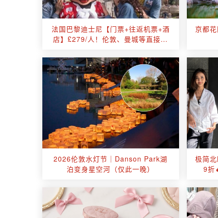
法国巴黎迪士尼【门票+往返机票+酒
京都花
店】£279/人！伦敦、曼城等直接出
发！
2026伦敦水灯节｜Danson Park湖
极简北
泊变身星空河（仅此一晚）
9折