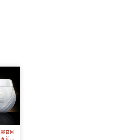
莲娜官网
🔥新品