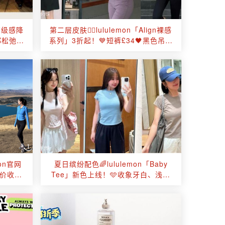
高级感降
第二层皮肤🧘‍♀️lululemon「Align裸感
都松弛下
系列」3折起！💙短裤£34🖤黑色吊带
连衣裙£69
on官网
夏日缤纷配色🌈lululemon「Baby
价收💦
Tee」新色上线！🩵收象牙白、浅灰
色、淀粉蓝等！