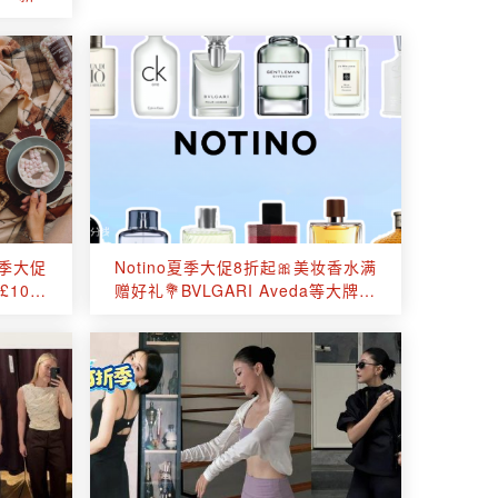
带！
夏季大促
Notino夏季大促8折起🎀美妆香水满
£10起
赠好礼💐BVLGARI Aveda等大牌参
与🔥Mixa修护霜好价。