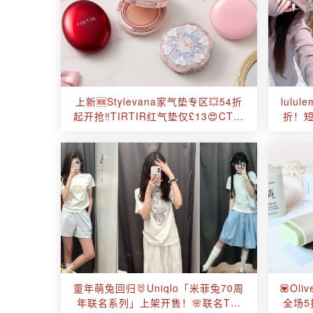
上新🆕Stylevana家气垫专区💥54折
lulu
起开抢‼️TIRTIR红气垫仅£13😍CT、
折！短
郑瑄茉等！
童年萌兔回归🐰Uniqlo「米菲兔70周
💟Ol
年联名系列」上架开售！🌸联名T恤
全场5