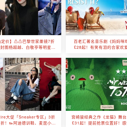
定价】⚠️⚠️巴黎世家墨镜7折
百老汇著名音乐剧《妈妈咪
封图杨超越、白敬亭等明星同
£28起！有笑有泪的合家欢
款£189起！
剧！亲友来英必看
ttire大促「Sneaker专区」3折
宫崎骏经典之作《龙猫》舞台
9折！👟阿迪德训鞋、麦昆小白
£31起！提前抢票位置好！