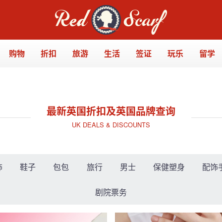
购物
折扣
旅游
生活
签证
玩乐
留学
最新英国折扣及英国品牌查询
UK DEALS & DISCOUNTS
饰
鞋子
包包
旅行
男士
保健塑身
配饰
剧院票务