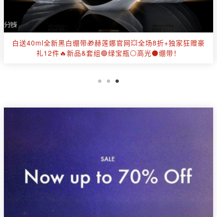
【全面降价】✂️Moose Knuckles官网全场6折起🤍羽绒马甲
£270✨抄底加拿大国宝级特产！