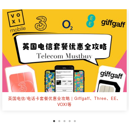
英国出行玩乐购票优惠汇总：伦敦眼、杜莎夫人、海洋公
园、游船等