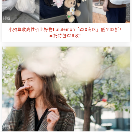
小预算收高性价比好物❗lululemon「£30专区」低至33折！
🔥托特包£29收！