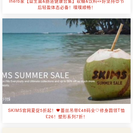
Iherb家【益生菌&肠道健康合集】软糖&饮料🍬好坚持😍节
后轻盈体态必备！噗噗顺畅！
SKIMS官网夏促5折起！🖤蕾丝吊带£48码全🤍修身圆领T恤
£26！塑形系列7折！