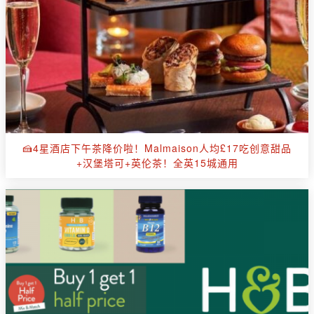
🍰4星酒店下午茶降价啦！Malmaison人均£17吃创意甜品
+汉堡塔可+英伦茶！全英15城通用