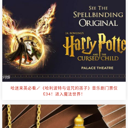
哈迷来英必看🪄《哈利波特与诅咒的孩子》音乐剧门票仅
£34！进入魔法世界！