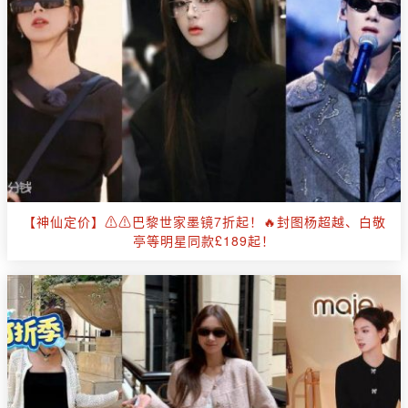
【神仙定价】⚠️⚠️巴黎世家墨镜7折起！🔥封图杨超越、白敬
亭等明星同款£189起！