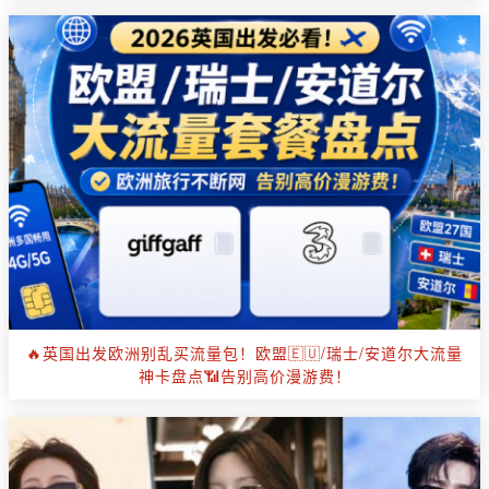
🔥英国出发欧洲别乱买流量包！欧盟🇪🇺/瑞士/安道尔大流量
神卡盘点📶告别高价漫游费！