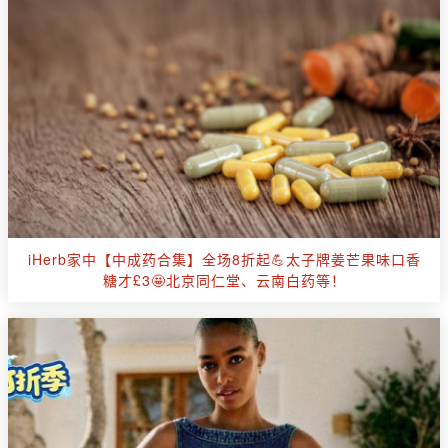
iHerb家中【中成药合集】全场8折起💪太子牌姜芒果味口香
糖才£3🤩北京同仁堂、云南白药等！