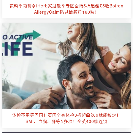
花粉季预警🏮iHerb家过敏季专区全场5折起😱£5收Boiron
AllergyCalm防过敏颗粒160粒！
体检不用等回国！英国全身体检3折起🏥£69就能搞定！
BMI、血脂、肝等N多项！全英400家连锁