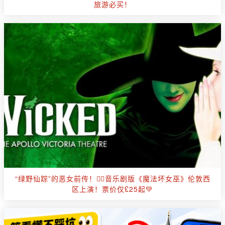
旅游必买！
“绿野仙踪”的恶女前传！🧙‍♀️音乐剧版《魔法坏女巫》伦敦西
区上演！票价仅£25起💚