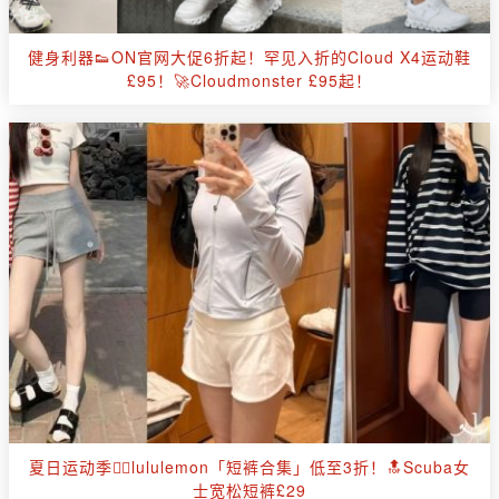
健身利器👟ON官网大促6折起！罕见入折的Cloud X4运动鞋
£95！🚀Cloudmonster £95起！
夏日运动季🧘‍♀️lululemon「短裤合集」低至3折！🔝Scuba女
士宽松短裤£29