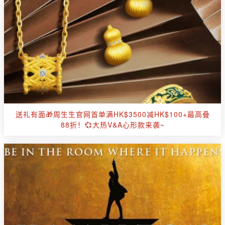
送礼有面🎁周生生官网首单满HK$3500减HK$100+最高叠
88折！💞大热V&A心形款来袭~