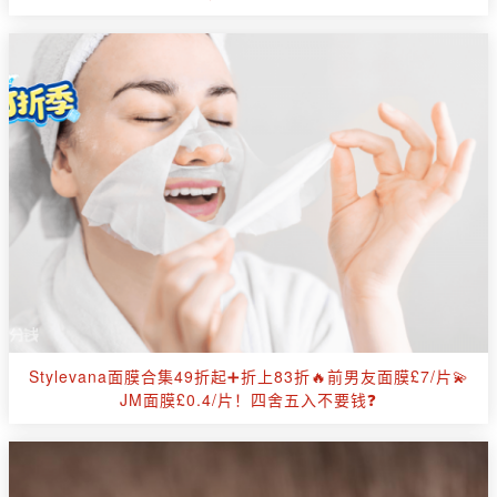
Stylevana面膜合集49折起➕折上83折🔥前男友面膜£7/片💫
JM面膜£0.4/片！四舍五入不要钱❓