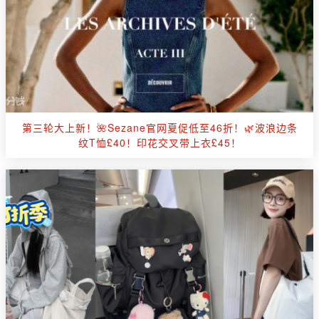
第三轮大上新！🌺Sezane官网夏促低至46折！🌿波浪边条
纹T恤£40！印花交叉带上衣£45！