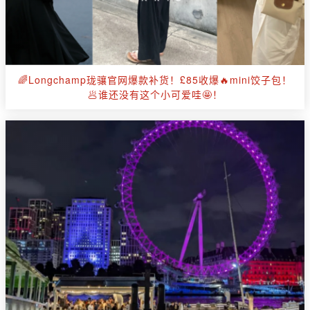
🌈Longchamp珑骧官网爆款补货！£85收爆🔥mini饺子包！
🥟谁还没有这个小可爱哇🤩！