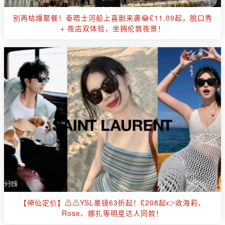
别再枯燥聚餐！泰晤士河船上喜剧来袭😂£11.09起，脱口秀
+ 夜店双体验，坐拥伦敦夜景！
【神仙定价】⚠️⚠️YSL墨镜63折起！£208起👉收海莉、
Rose、娜扎等明星达人同款！