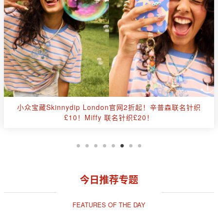
👏CultBeauty全场8折+叠送£10礼卡🔥红点&新品全解禁🔴
祖玛珑、Lamer、Lelabo等！
今日推荐专题
FEATURES OF THE DAY