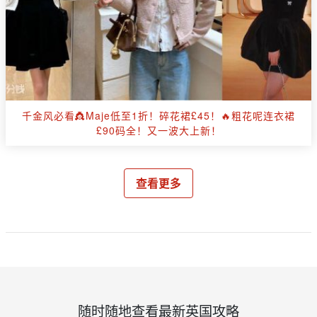
千金风必看👸Maje低至1折！碎花裙£45！🔥粗花呢连衣裙
£90码全！又一波大上新！
查看更多
随时随地查看最新英国攻略