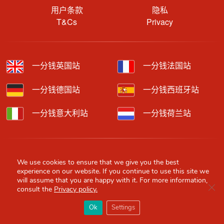
用户条款
隐私
T&Cs
Privacy
一分钱英国站
一分钱法国站
一分钱德国站
一分钱西班牙站
一分钱意大利站
一分钱荷兰站
Copyright © 2026 Red Scarf. All rights reserved.
We use cookies to ensure that we give you the best
experience on our website. If you continue to use this site we
We feature affiliate links in our contents which means we may get
will assume that you are happy with it. For more information,
paid commissions through purchases made through our links to
Clo
consult the
Privacy policy.
retailer sites.
×
Content is provided by users, brands or merchants. Some
Red Scarf
打开APP
Ok
Settings
information may have been generated by AI and is provided for
你必备的英国指南
guidance only. Accuracy and availability may change without prior