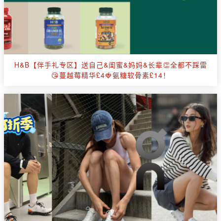
H&B【伴手礼专区】送自己&闺蜜&妈妈&长辈👏全都不踩雷
😘蔓越莓精华£4🍓氨糖软骨素£14！