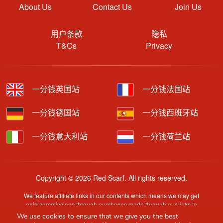
About Us
Contact Us
Join Us
用户条款
隐私
T&Cs
Privacy
一分钱英国站
一分钱法国站
一分钱德国站
一分钱西班牙站
一分钱意大利站
一分钱荷兰站
Copyright © 2026 Red Scarf. All rights reserved.
We feature affiliate links in our contents which means we may get
paid commissions through purchases made through our links to
retailer sites.
We use cookies to ensure that we give you the best
Content is provided by users, brands or merchants. Some