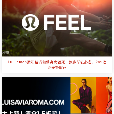
Lululemon运动鞋请和健身房锁死！跑步举铁必备，£69收
绝美野靛蓝