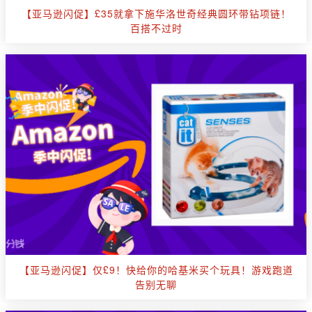
【亚马逊闪促】£35就拿下施华洛世奇经典圆环带钻项链！
百搭不过时
【亚马逊闪促】仅£9！快给你的哈基米买个玩具！游戏跑道
告别无聊