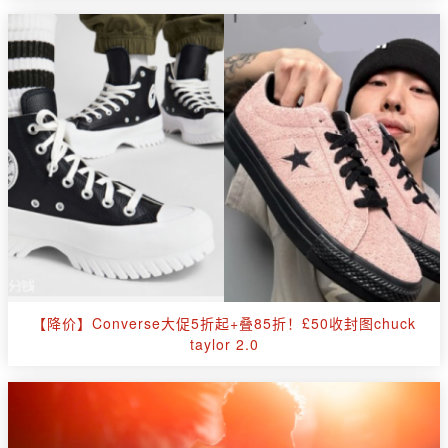
【降价】Converse大促5折起+叠85折！£50收封图chuck
taylor 2.0