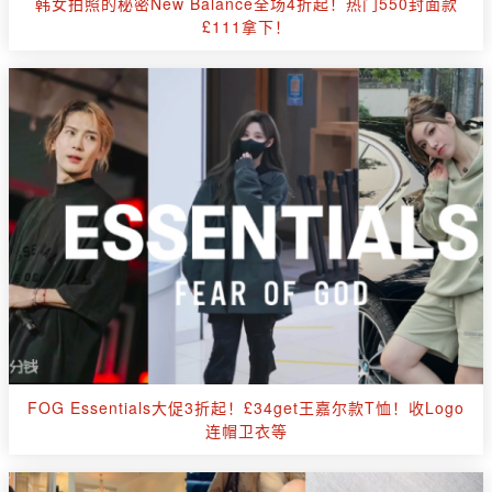
韩女拍照的秘密New Balance全场4折起！热门550封面款
£111拿下！
FOG Essentials大促3折起！£34get王嘉尔款T恤！收Logo
连帽卫衣等