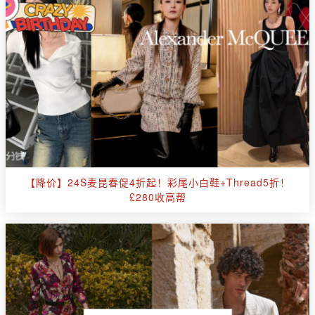
【降价】24S麦昆春促4折起！彩尾小白鞋+Thread5折！
£280收高帮