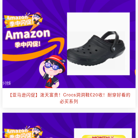
【亚马逊闪促】泼天富贵！Crocs洞洞鞋£20收！耐穿好看的
必买系列