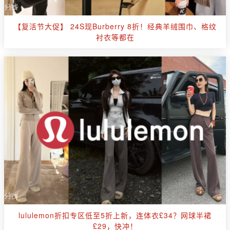
【复活节大促】 24S现Burberry 8折！经典羊绒围巾、格纹
衬衣等都在
lululemon折扣专区低至5折上新，连体衣£34？网球半裙
£29，快冲！