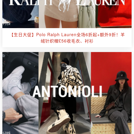
【生日大促】Polo Ralph Lauren全场6折起+额外9折！羊
绒针织帽£56收毛衣、衬衫