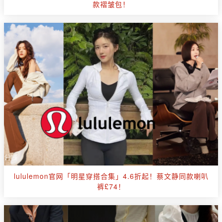
款褶皱包！
lululemon官网「明星穿搭合集」4.6折起！蔡文静同款喇叭
裤£74！