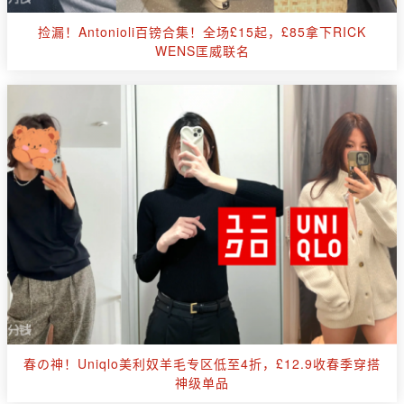
捡漏！Antonioli百镑合集！全场£15起，£85拿下RICK
WENS匡威联名
春の神！Uniqlo美利奴羊毛专区低至4折，£12.9收春季穿搭
神级单品