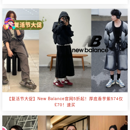
【复活节大促】New Balance官网5折起！厚底香芋紫574仅
£70！速买