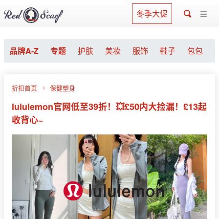
冬季大促
品牌A-Z
专题
护肤
美妆
服饰
鞋子
包包
折扣首页
保健塑身
lululemon官网低至39折！💥£50内大捡漏！£13起
收背心~