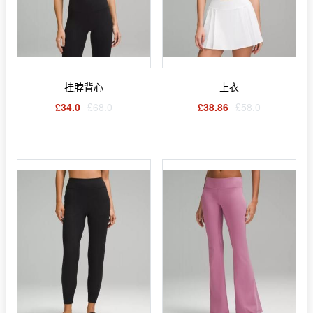
挂脖背心
上衣
£34.0
£68.0
£38.86
£58.0