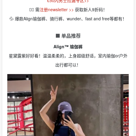
£50内男士捡漏专区>>
👉🏻
需
注册newsletter >>
获取新人9折码！
💦 爆款Align瑜伽裤、骑行裤、wunder、fast and free等都有！
🟩 单品推荐
Align™ 瑜伽裤
星黛露紫好好看！温温柔柔的，上身超级舒适，室内瑜伽or户外
出行都可以！