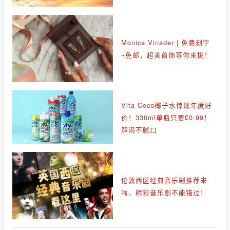
Monica Vinader | 免费刻字
+免邮，超美首饰等你来挑！
Vita Coco椰子水惊现年度好
价！330ml单瓶只要£0.99！
解渴不腻口
伦敦西区经典音乐剧推荐来
啦，精彩音乐剧不能错过！