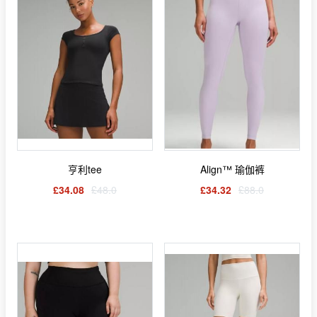
亨利tee
Align™ 瑜伽裤
£34.08
£48.0
£34.32
£88.0