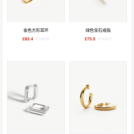
金色方形耳环
绿色宝石戒指
£83.4
£139.0
£73.5
£105.0