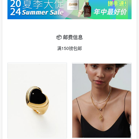
📦 邮费信息
满150镑包邮