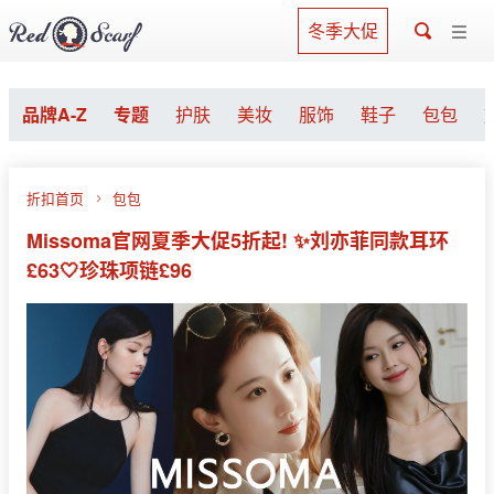
冬季大促
品牌A-Z
专题
护肤
美妆
服饰
鞋子
包包
折扣首页
包包
Missoma官网夏季大促5折起! ✨刘亦菲同款耳环
£63🤍珍珠项链£96