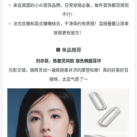
✨ 来自英国的小众首饰品牌，日常穿搭必备，每件首饰都百搭到
不行！
✨ 法式优雅和英式慵懒结合，干净简约有质感！混搭叠戴让简单
穿搭更有层次！
🟩 单品推荐
刘亦菲、陈都灵同款 银色椭圆耳环
光影交错，银辉灵动～凝练刚柔并济的摩登轮廓！真的好美好百
搭呀，太显气质了～