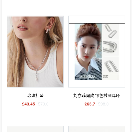
珍珠挂坠
刘亦菲同款 银色椭圆耳环
£43.45
£79.0
£63.7
£98.0