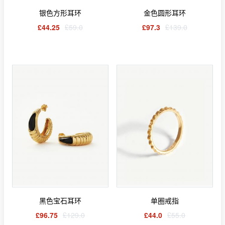
银色方形耳环
金色圆形耳环
£44.25
£59.0
£97.3
£139.0
黑色宝石耳环
单圈戒指
£96.75
£129.0
£44.0
£55.0