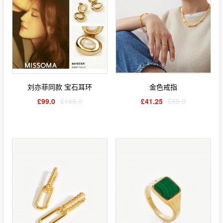
刘亦菲同款 宝石耳环
金色戒指
£99.0
£165.0
£41.25
£55.0