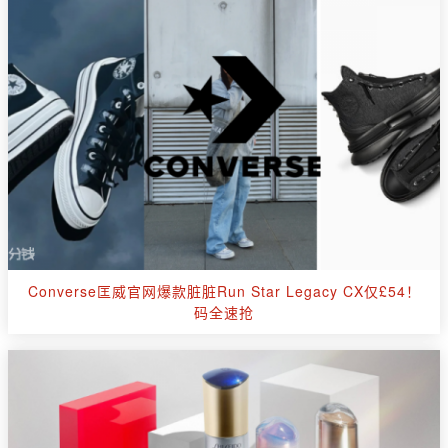
Converse匡威官网爆款脏脏Run Star Legacy CX仅£54！
码全速抢