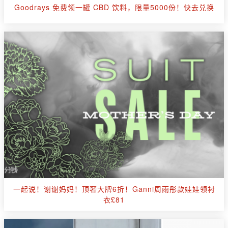
Goodrays 免费领一罐 CBD 饮料，限量5000份！快去兑换
一起说！谢谢妈妈！顶奢大牌6折！Ganni周雨彤款娃娃领衬
衣£81