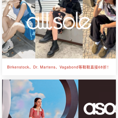
Birkenstock、Dr. Martens、Vagabond等鞋鞋直接68折！