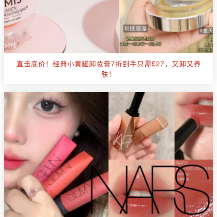
直击底价！经典小黄罐卸妆膏7折到手只需£27，又卸又养
肤！