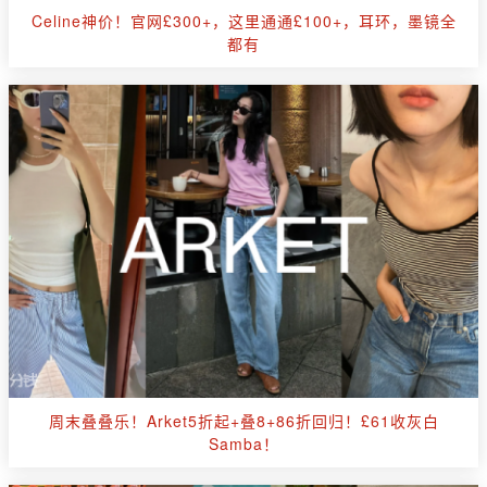
Celine神价！官网£300+，这里通通£100+，耳环，墨镜全
都有
周末叠叠乐！Arket5折起+叠8+86折回归！£61收灰白
Samba！