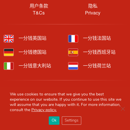
用户条款
隐私
T&Cs
Privacy
一分钱英国站
一分钱法国站
一分钱德国站
一分钱西班牙站
一分钱意大利站
一分钱荷兰站
Copyright © 2026 Red Scarf. All rights reserved.
We use cookies to ensure that we give you the best
experience on our website. If you continue to use this site we
We feature affiliate links in our contents which means we may get
will assume that you are happy with it. For more information,
paid commissions through purchases made through our links to
Clo
consult the
Privacy policy.
retailer sites.
×
Content is provided by users, brands or merchants. Some
Red Scarf
打开APP
Ok
Settings
information may have been generated by AI and is provided for
你必备的英国指南
guidance only. Accuracy and availability may change without prior