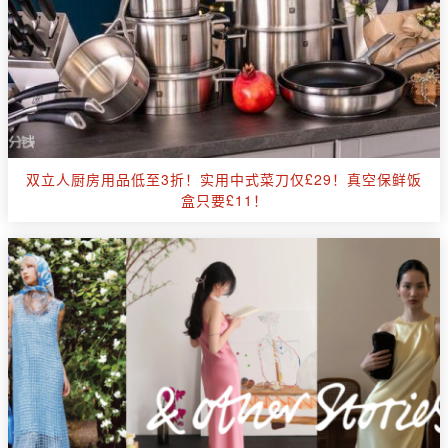
双立人厨房用品低至3折！实用中式菜刀仅£29！真空保鲜饭
盒只要£11！