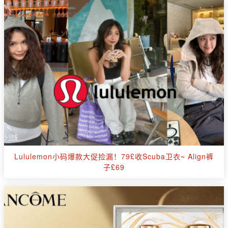
Lululemon小码爆款大促捡漏！79£收Scuba卫衣~ Align裤
子£69