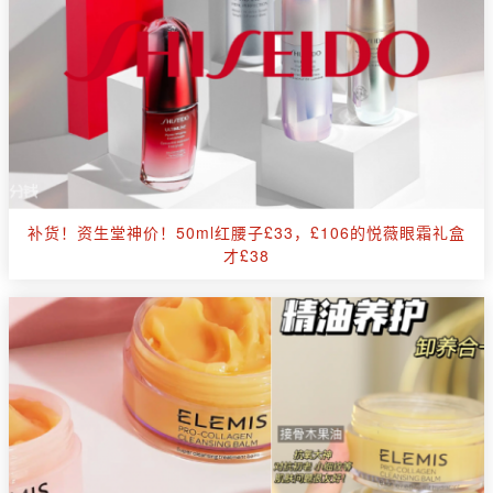
补货！资生堂神价！50ml红腰子£33，£106的悦薇眼霜礼盒
才£38