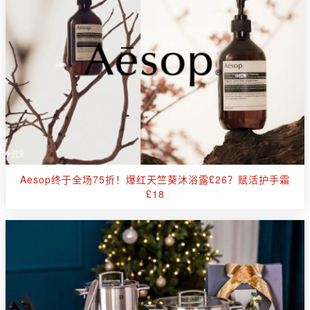
Aesop终于全场75折！爆红天竺葵沐浴露£26？赋活护手霜
£18