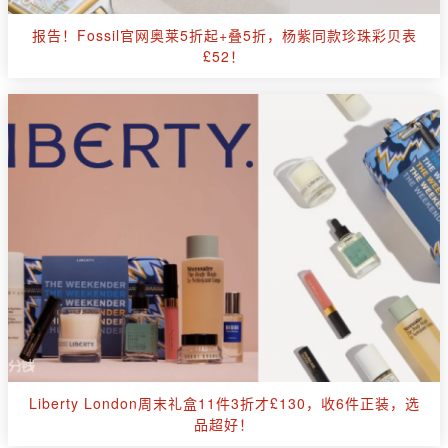
报告！Fossil官网奥莱5折起+叠5折，杨紫同款珍珠彩贝表
£52！
Liberty London周末礼盒11件3折才£130，收6件正装，选
品超好！