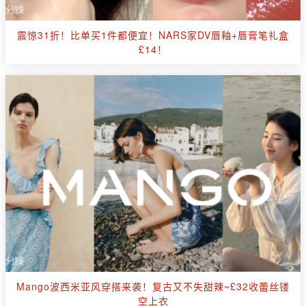
震惊31折！比单买1件都便宜！NARS家DV唇釉+唇膏笔礼盒
£14！
Mango波西米亚风穿搭来袭！复古又不失甜辣~£32收蕾丝镂
空上衣