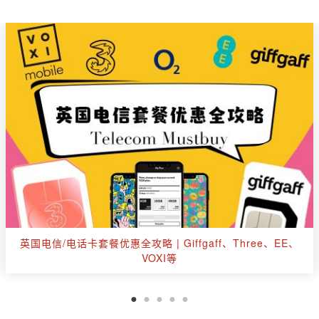
英国出行玩乐购票优惠汇总：伦敦眼、杜莎夫人、海洋公
园、游船等