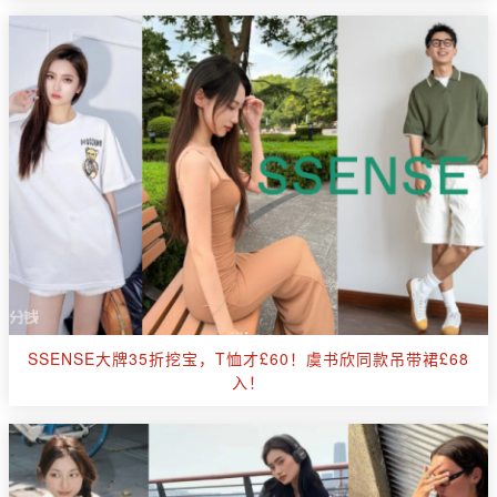
SSENSE大牌35折挖宝，T恤才£60！虞书欣同款吊带裙£68
入！