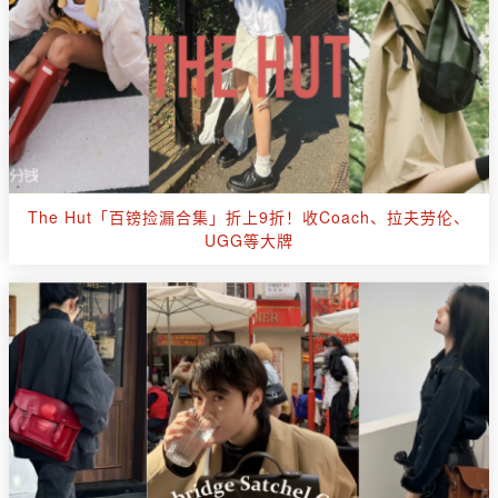
The Hut「百镑捡漏合集」折上9折！收Coach、拉夫劳伦、
UGG等大牌