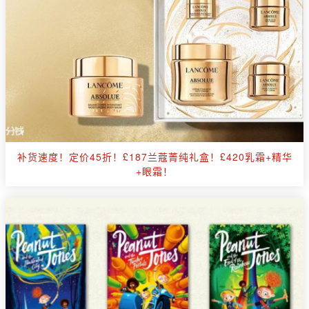
补货速度！定价45折！£187兰蔻菁纯礼盒！£420乳霜+精华
+眼霜！