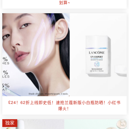
划算~
£24！62折上线即史低！速抢兰蔻新版小白瓶防晒！小红书
爆火！
独家