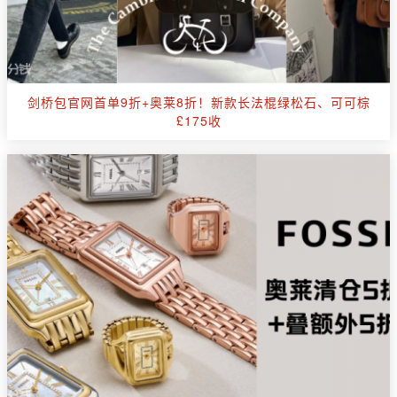
剑桥包官网首单9折+奥莱8折！新款长法棍绿松石、可可棕
£175收