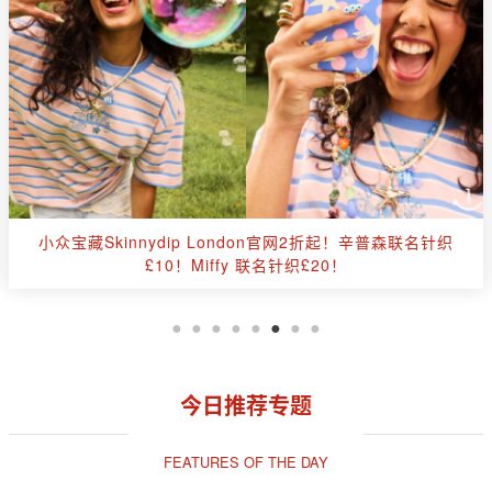
👏CultBeauty全场8折+叠送£10礼卡🔥红点&新品全解禁🔴
祖玛珑、Lamer、Lelabo等！
今日推荐专题
FEATURES OF THE DAY