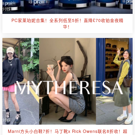
PC家莱珀妮合集！全系列低至5折！直降£70收铂金夜精
华！
Marni方头小白鞋7折！马丁靴x Rick Owens联名8折收！超