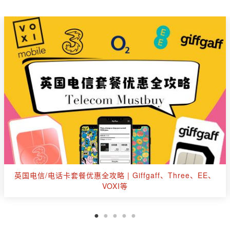
英国出行玩乐购票优惠汇总：伦敦眼、杜莎夫人、海洋公
园、游船等