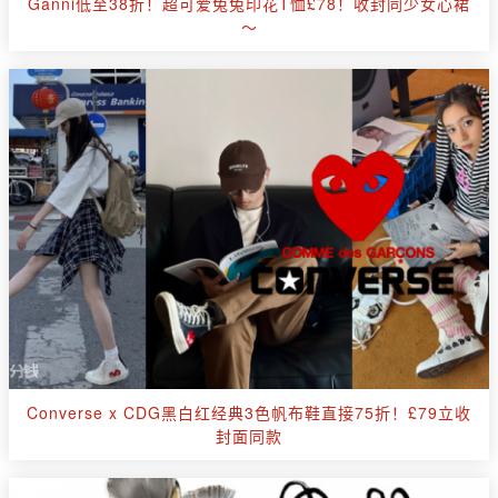
Ganni低至38折！超可爱兔兔印花T恤£78！收封同少女心裙
～
Converse x CDG黑白红经典3色帆布鞋直接75折！£79立收
封面同款