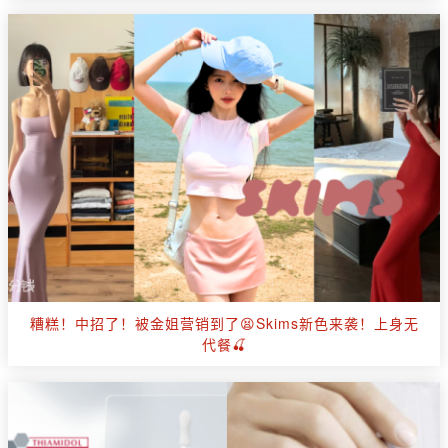
糟糕！中招了！被金姐营销到了😫Skims新色来袭！上身无
代餐🍒