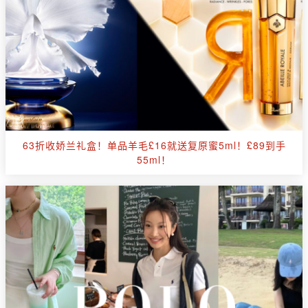
63折收娇兰礼盒！单品羊毛£16就送复原蜜5ml！£89到手
55ml！