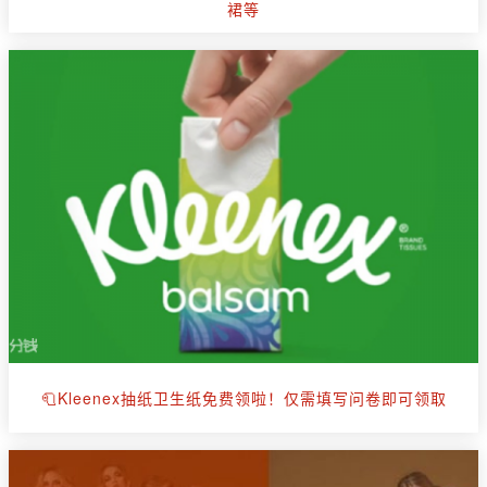
裙等
🧻Kleenex抽纸卫生纸免费领啦！仅需填写问卷即可领取