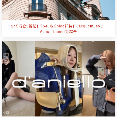
24S清仓3折起！£540收Chloe托特！Jacquemus包！
Acne、Lamer等超全