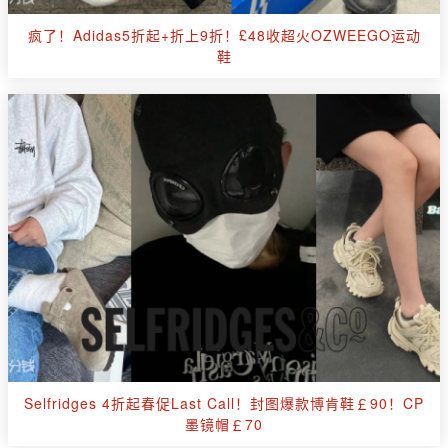
疯了！Adidas5折起+折上9折！£48收超火OZWEEGO运动
鞋
Selfridges 4折起春促Last Call！封图爆款博肯鞋￡90！CP
墨镜帽￡70