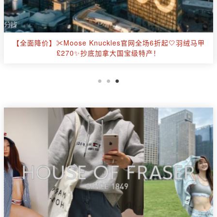
👏CultBeauty全场8折+叠送£10礼卡🔥红点&新品全解禁🔴
祖玛珑、Lamer、Lelabo等！