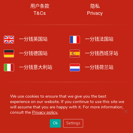
用户条款
隐私
T&Cs
Privacy
一分钱英国站
一分钱法国站
一分钱德国站
一分钱西班牙站
一分钱意大利站
一分钱荷兰站
Copyright © 2026 Red Scarf. All rights reserved.
We use cookies to ensure that we give you the best
experience on our website. If you continue to use this site we
We feature affiliate links in our contents which means we may get
will assume that you are happy with it. For more information,
paid commissions through purchases made through our links to
Clo
consult the
Privacy policy.
retailer sites.
×
Content is provided by users, brands or merchants. Some
Red Scarf
打开APP
Ok
Settings
information may have been generated by AI and is provided for
你必备的英国指南
guidance only. Accuracy and availability may change without prior