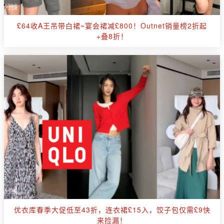
£64收A王吊带白裙~宴会裙减£800！Outnet销量榜2折起
+叠8折！
优衣库春季大促低至43折，连衣裙£15入，饺子包仅需£9快
来捡漏！