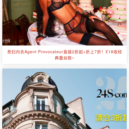
贵妇内衣Agent Provocateur直接2折起+折上7折！£18收经
典蕾丝款~