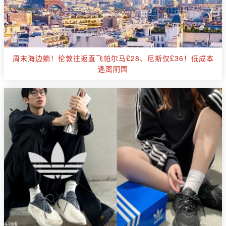
周末海边躺！伦敦往返直飞帕尔马£28、尼斯仅£36！低成本
逃离阴国