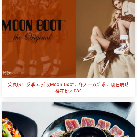
笑疯啦！反季55折收Moon Boot，冬天一双难求，现在萌萌
樱花粉才£86