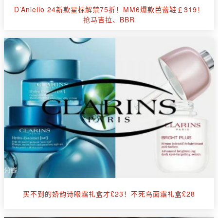
D’Aniello 24新款星标解禁75折！MM6爆款芭蕾鞋￡319！
抢马吉拉、BBR
买不到的娇韵诗眼霜礼盒才£23！不死鸟面霜礼盒£28