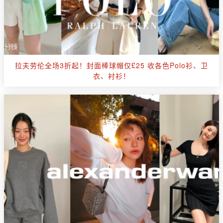
拉夫劳伦全场3折起！封面棒球帽仅£25 收各色Polo衫、卫
衣、衬衫！