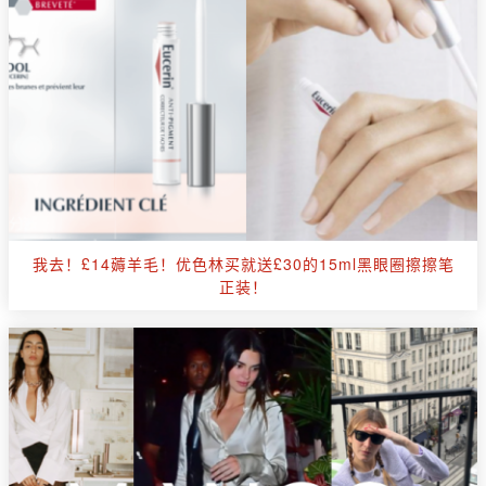
我去！£14薅羊毛！优色林买就送£30的15ml黑眼圈擦擦笔
正装！