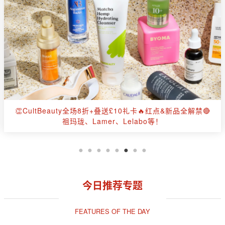
白送40ml全新黑白绷带🎁赫莲娜官网💥全场8折+独家狂赠豪
礼12件🔥新品&套组🟢绿宝瓶⚪高光⚫绷带！
今日推荐专题
FEATURES OF THE DAY