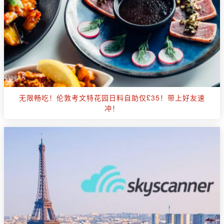
无限畅吃！伦敦考文特花园日料自助仅£35！带上好友速
冲！