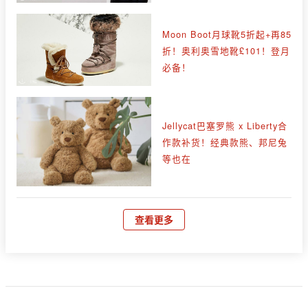
Moon Boot月球靴5折起+再85
折！奥利奥雪地靴£101！登月
必备！
Jellycat巴塞罗熊 x Liberty合
作款补货！经典款熊、邦尼兔
等也在
查看更多