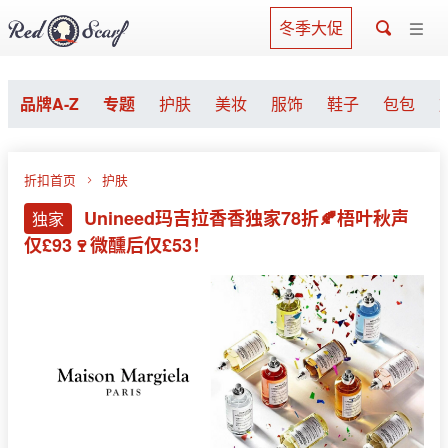
冬季大促
品牌A-Z
专题
护肤
美妆
服饰
鞋子
包包
折扣首页
护肤
Unineed玛吉拉香香独家78折🍂梧叶秋声
独家
仅£93🍷微醺后仅£53！