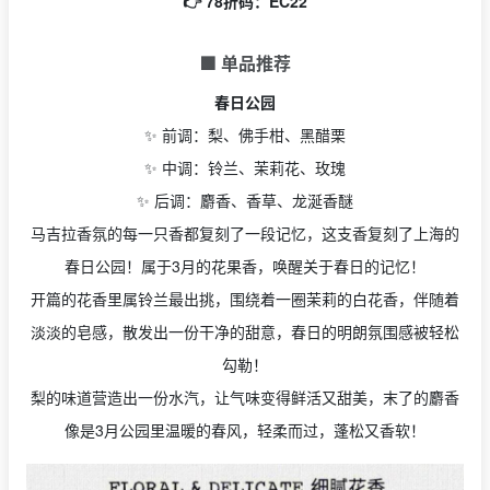
👉 78折码：EC22
🟩 单品推荐
春日公园
✨ 前调：梨、佛手柑、黑醋栗
✨ 中调：铃兰、茉莉花、玫瑰
✨ 后调：麝香、香草、龙涎香醚
马吉拉香氛的每一只香都复刻了一段记忆，这支香复刻了上海的
春日公园！属于3月的花果香，唤醒关于春日的记忆！
开篇的花香里属铃兰最出挑，围绕着一圈茉莉的白花香，伴随着
淡淡的皂感，散发出一份干净的甜意，春日的明朗氛围感被轻松
勾勒！
梨的味道营造出一份水汽，让气味变得鲜活又甜美，末了的麝香
像是3月公园里温暖的春风，轻柔而过，蓬松又香软！