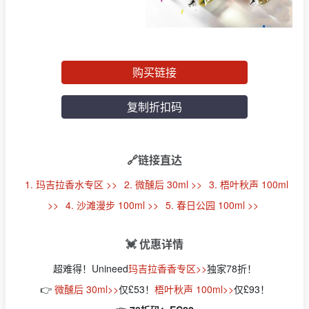
购买链接
复制折扣码
🔗链接直达
1. 玛吉拉香水专区 >>
2. 微醺后 30ml >>
3. 梧叶秋声 100ml
>>
4. 沙滩漫步 100ml >>
5. 春日公园 100ml >>
💓 优惠详情
超难得！Unineed
玛吉拉香香专区>>
独家78折！
👉
微醺后 30ml>>
仅£53！
梧叶秋声 100ml>>
仅£93！