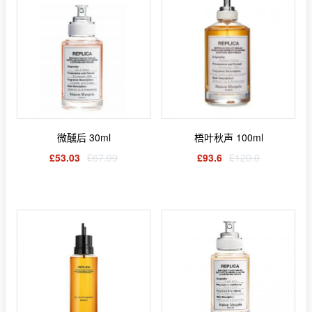
微醺后 30ml
梧叶秋声 100ml
£53.03
£67.99
£93.6
£120.0