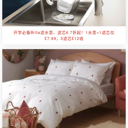
开学必备Brita滤水壶、滤芯6.7折起！1水壶+1滤芯仅
£7.99，3滤芯£12收