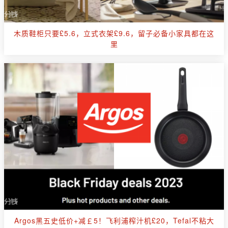
木质鞋柜只要£5.6，立式衣架£9.6，留子必备小家具都在这
里
Argos黑五史低价+减￡5！飞利浦榨汁机£20，Tefal不粘大