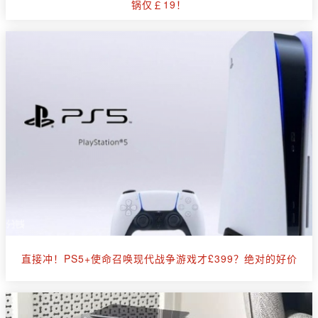
锅仅￡19！
直接冲！PS5+使命召唤现代战争游戏才£399？绝对的好价