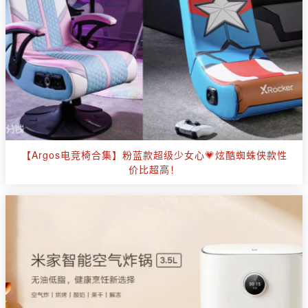
【Argos电竞椅合集】粉蓝款超级少女心💗炫酷蜘蛛侠款性
价比超高！