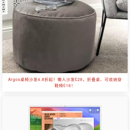
Argos桌椅沙发4.8折起！懒人沙发£28，折叠桌、可收纳穿
鞋椅£16！