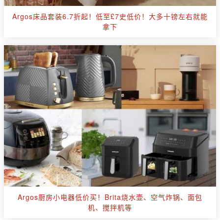
Argos床品套装6.7折起！低至£7史低价！大多十镑左右就能
拿下
Argos厨房小电器低价买！Brita烧水壶、空气炸锅、面包
机、搅拌机等