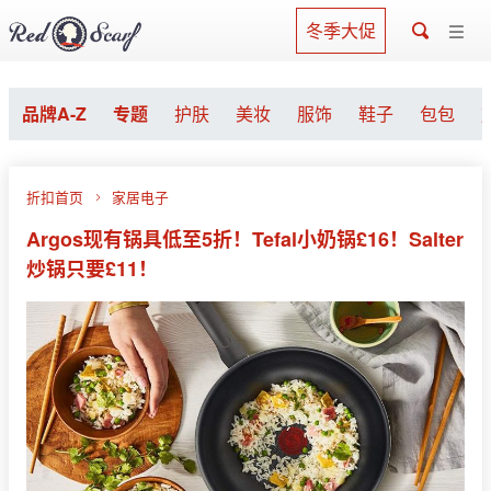
冬季大促
品牌A-Z
专题
护肤
美妆
服饰
鞋子
包包
折扣首页
家居电子
Argos现有锅具低至5折！Tefal小奶锅£16！Salter
炒锅只要£11！