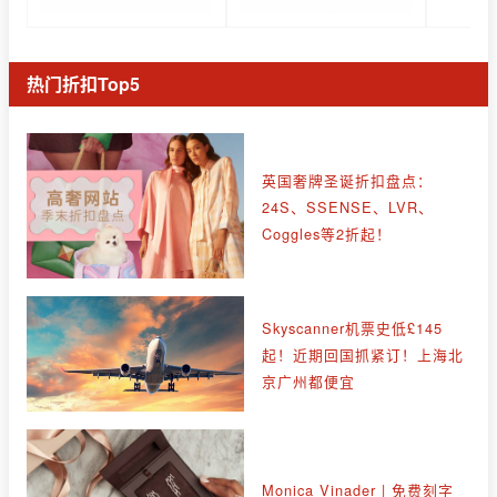
热门折扣Top5
英国奢牌圣诞折扣盘点：
24S、SSENSE、LVR、
Coggles等2折起！
Skyscanner机票史低£145
起！近期回国抓紧订！上海北
京广州都便宜
Monica Vinader | 免费刻字