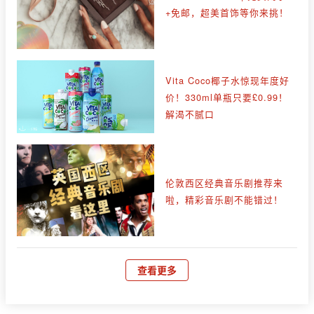
+免邮，超美首饰等你来挑！
Vita Coco椰子水惊现年度好
价！330ml单瓶只要£0.99！
解渴不腻口
伦敦西区经典音乐剧推荐来
啦，精彩音乐剧不能错过！
查看更多