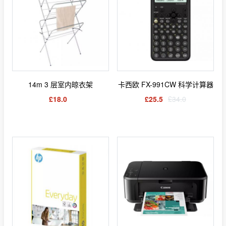
14m 3 层室内晾衣架
卡西欧 FX-991CW 科学计算器
£18.0
£25.5
£34.0