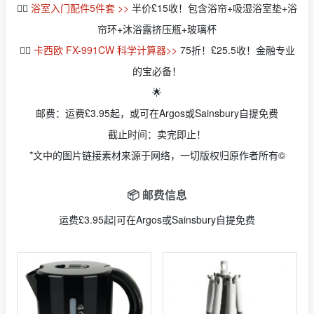
👉🏻
浴室入门配件5件套 >>
半价£15收！包含浴帘+吸湿浴室垫+浴
帘环+沐浴露挤压瓶+玻璃杯
👉🏻
卡西欧 FX-991CW 科学计算器>>
75折！£25.5收！金融专业
的宝必备！
🌟
邮费：运费£3.95起，或可在Argos或Sainsbury自提免费
截止时间：卖完即止！
*文中的图片链接素材来源于网络，一切版权归原作者所有©
📦 邮费信息
运费£3.95起|可在Argos或Sainsbury自提免费