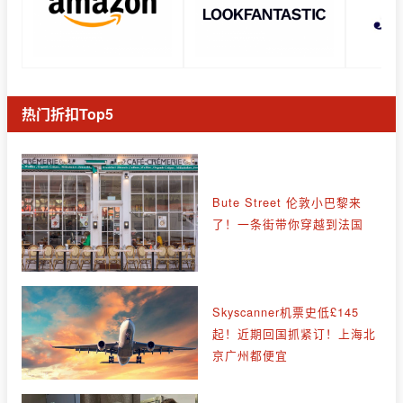
热门折扣Top5
Bute Street 伦敦小巴黎来
了！一条街带你穿越到法国
Skyscanner机票史低£145
起！近期回国抓紧订！上海北
京广州都便宜