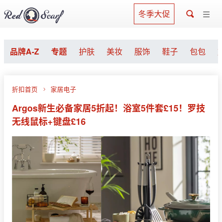
冬季大促
品牌A-Z
专题
护肤
美妆
服饰
鞋子
包包
折扣首页
家居电子
Argos新生必备家居5折起！浴室5件套£15！罗技
无线鼠标+键盘£16