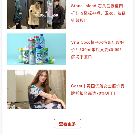
Stone Island 石头岛低至四
折！收徽标神裤、卫衣、拉链
针织衫！
Vita Coco椰子水惊现年度好
价！330ml单瓶只要£0.99！
解渴不腻口
Coast | 英国优雅女士服饰品
牌折扣区高达70%OFF！
查看更多