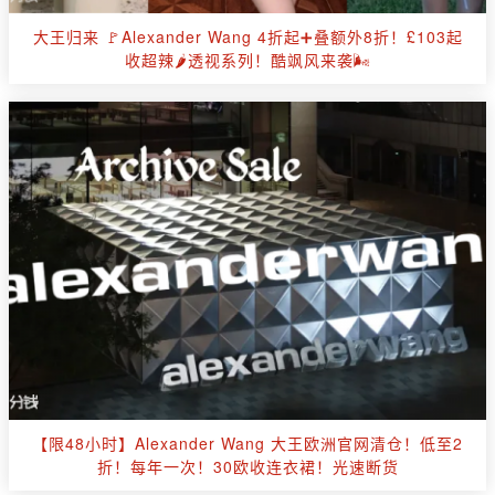
大王归来 🚩Alexander Wang 4折起➕叠额外8折！£103起
收超辣🌶️透视系列！酷飒风来袭🌬️
【限48小时】Alexander Wang 大王欧洲官网清仓！低至2
折！每年一次！30欧收连衣裙！光速断货