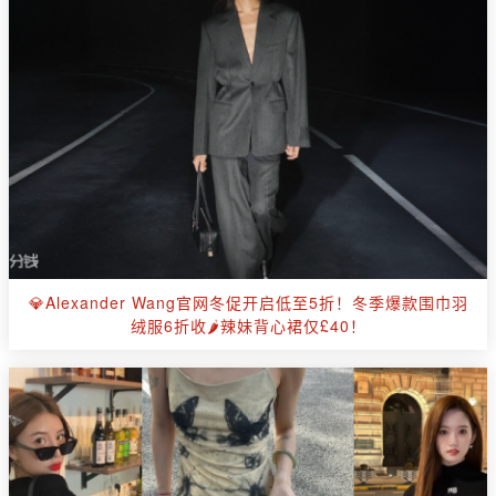
💎Alexander Wang官网冬促开启低至5折！冬季爆款围巾羽
绒服6折收🌶️辣妹背心裙仅£40！