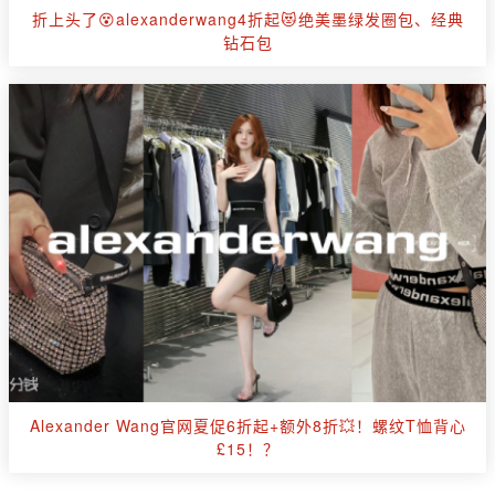
折上头了😵alexanderwang4折起😻绝美墨绿发圈包、经典
钻石包
Alexander Wang官网夏促6折起+额外8折💥！螺纹T恤背心
£15！？