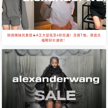
财阀辣妹风拿捏🔥A王大促低至4折捡漏！百搭T恤、厚底乐
福鞋好价速收！