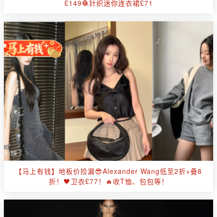
£149🧶针织迷你连衣裙£71
【马上有钱】地板价捡漏😎Alexander Wang低至2折+叠8
折！🖤卫衣£77！🔥收T恤、包包等！