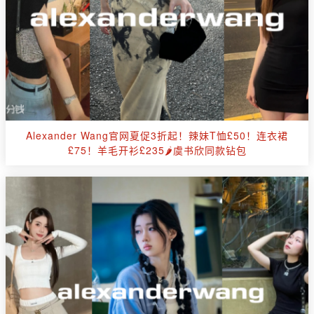
Alexander Wang官网夏促3折起！辣妹T恤£50！连衣裙
£75！羊毛开衫£235🌶️虞书欣同款钻包