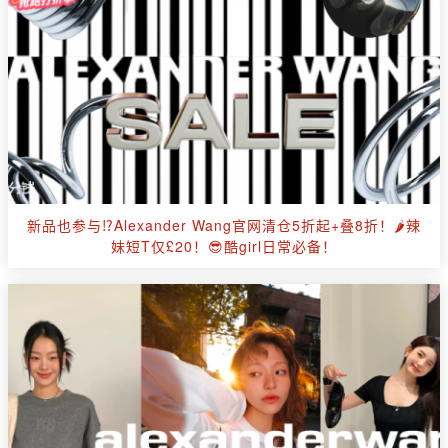
新品也参与⁉Alexander Wang官网清仓5折起+叠8折！🌶辣
妹短T仅£20！😎酷girl日常必备！