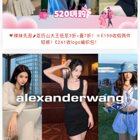
💗辣妹先逛🌶️亚历山大王低至3折+叠7折！🔆£159收假两件
短裤！£241收logo编织包！