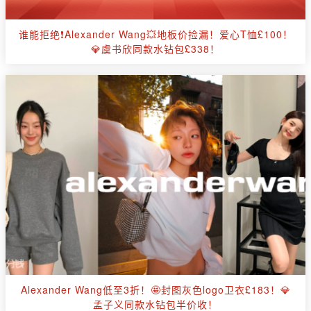
谁能拒绝❗Alexander Wang💥地板价捡漏！爱心T恤£100！
💎虞书欣同款水钻包£338！
Alexander Wang低至3折！🤩封图灰色logo卫衣£183！💎
孟子义同款水钻包半价收！