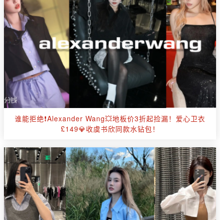
谁能拒绝❗Alexander Wang💥地板价3折起捡漏！爱心卫衣
£149💎收虞书欣同款水钻包！