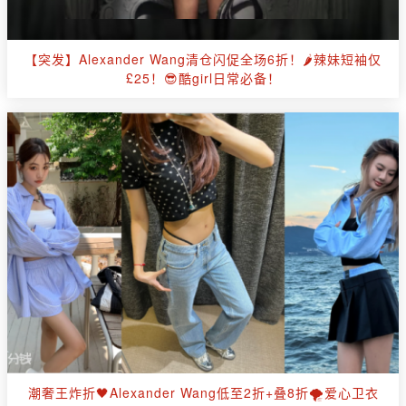
【突发】Alexander Wang清仓闪促全场6折！🌶辣妹短袖仅
£25！😎酷girl日常必备！
潮奢王炸折🖤Alexander Wang低至2折+叠8折🌪️爱心卫衣