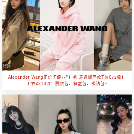
Alexander Wang正价闪促7折！🤩 袁姗姗同款T恤£72收！
卫衣£213收！🈶腰包、餐盒包、水钻包~