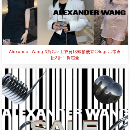
Alexander Wang 3折起✨卫衣竟比短袖便宜💥logo吊带直
接3折！货超全