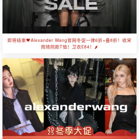
即将结束🖤Alexander Wang官网冬促一律6折+叠8折！收宋
雨琦同款T恤！卫衣£84！🌶️