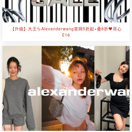
【升级】大王🔩Alexanderwang官网5折起+叠8折🖤背心
£16