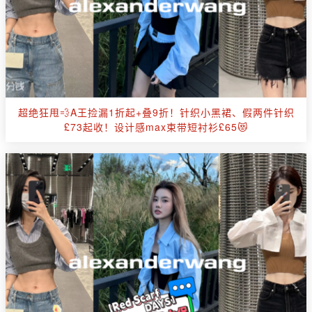
超绝狂甩💨A王捡漏1折起+叠9折！针织小黑裙、假两件针织
£73起收！设计感max束带短衬衫£65😻