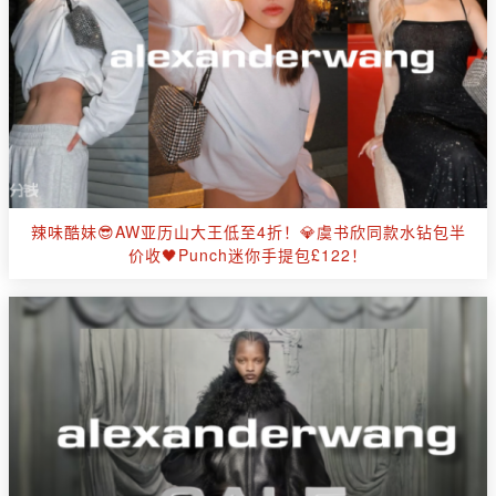
辣味酷妹😎AW亚历山大王低至4折！💎虞书欣同款水钻包半
价收🖤Punch迷你手提包£122！