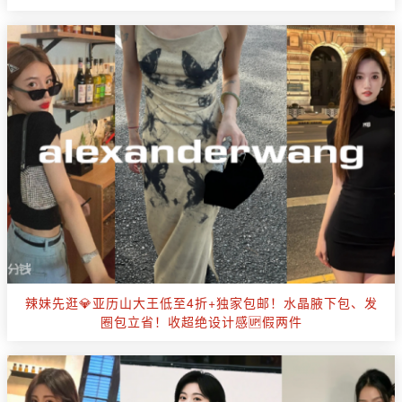
辣妹先逛💎亚历山大王低至4折+独家包邮！水晶腋下包、发
圈包立省！收超绝设计感🆙假两件