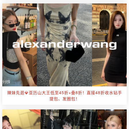
辣妹先逛💎亚历山大王低至45折+叠8折！直接48折收水钻手
提包、发圈包！