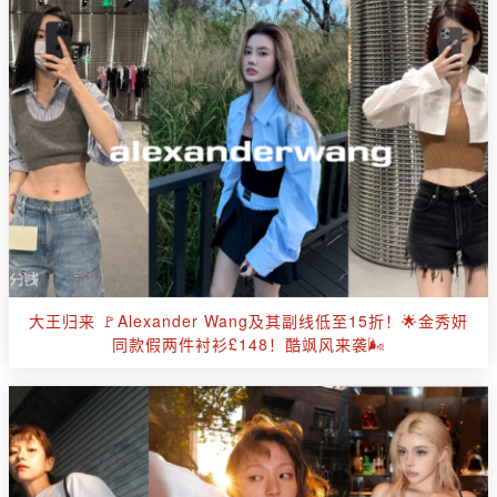
大王归来 🚩Alexander Wang及其副线低至15折！🌟金秀妍
同款假两件衬衫£148！酷飒风来袭🌬️