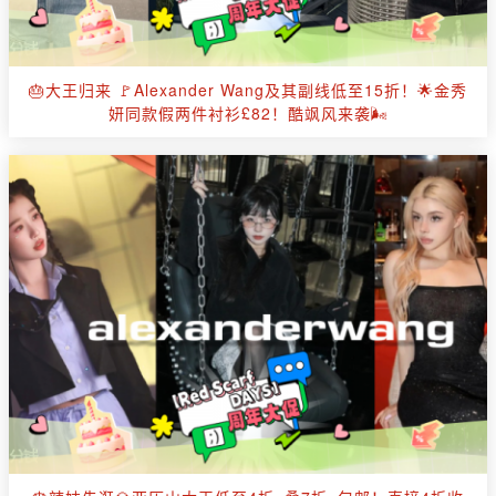
🎂大王归来 🚩Alexander Wang及其副线低至15折！🌟金秀
妍同款假两件衬衫£82！酷飒风来袭🌬️