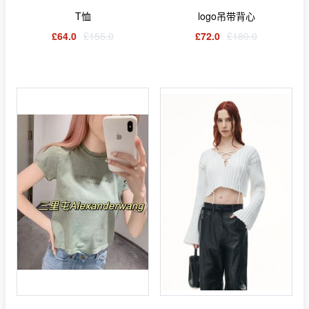
T恤
logo吊带背心
£64.0
£155.0
£72.0
£180.0