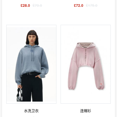
£28.0
£70.0
£72.0
£175.0
水洗卫衣
连帽衫