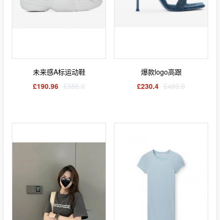
未来感A标运动鞋
爆款logo高跟
£190.96
£385.0
£230.4
£480.0