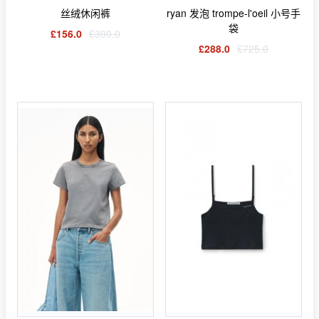
丝绒休闲裤
ryan 发泡 trompe-l'oeil 小号手
袋
£156.0
£390.0
£288.0
£725.0