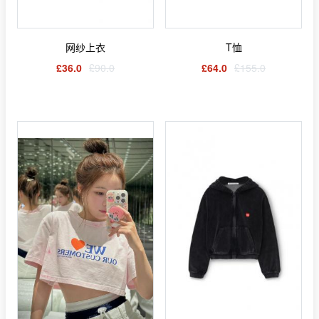
网纱上衣
T恤
£36.0
£90.0
£64.0
£155.0