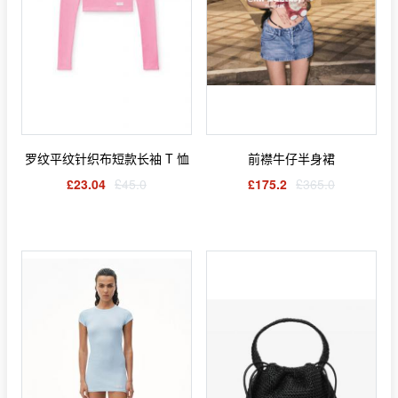
罗纹平纹针织布短款长袖 T 恤
前襟牛仔半身裙
£23.04
£45.0
£175.2
£365.0