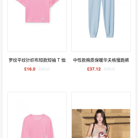
罗纹平纹针织布短款短袖 T 恤
中性款棉质保暖华夫格慢跑裤
£16.0
£40.0
£37.12
£80.0