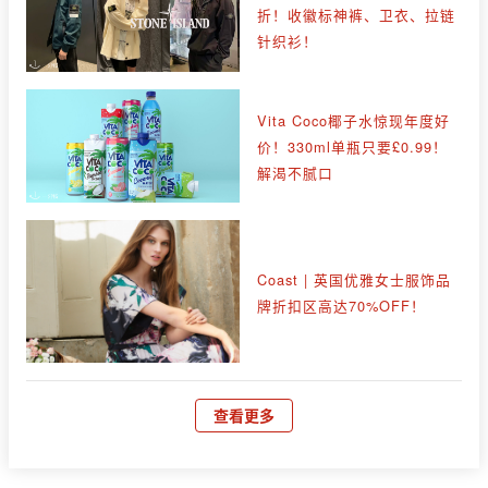
折！收徽标神裤、卫衣、拉链
针织衫！
Vita Coco椰子水惊现年度好
价！330ml单瓶只要£0.99！
解渴不腻口
Coast | 英国优雅女士服饰品
牌折扣区高达70%OFF！
查看更多