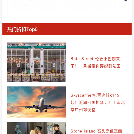
热门折扣Top5
Bute Street 伦敦小巴黎来
了！一条街带你穿越到法国
Skyscanner机票史低£145
起！近期回国抓紧订！上海北
京广州都便宜
Stone Island 石头岛低至四