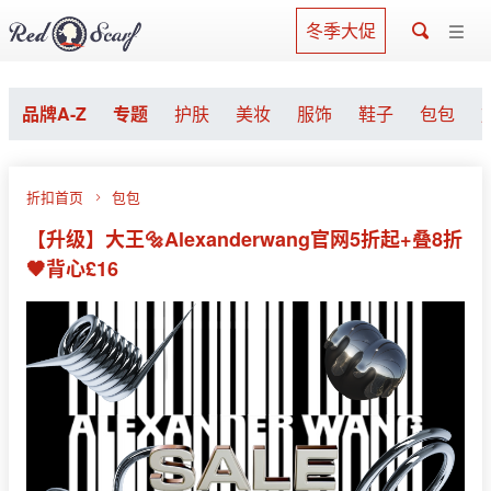
冬季大促
品牌A-Z
专题
护肤
美妆
服饰
鞋子
包包
折扣首页
包包
【升级】大王🔩Alexanderwang官网5折起+叠8折
🖤背心£16