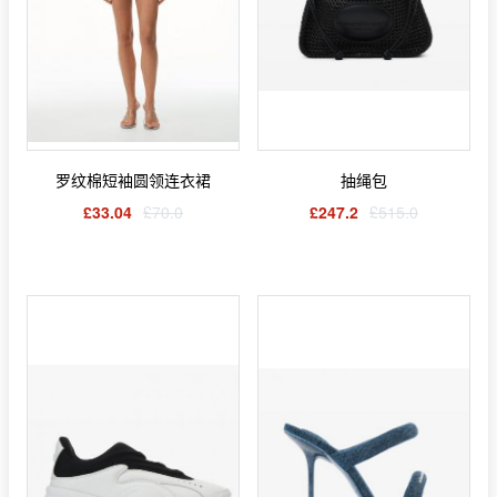
罗纹棉短袖圆领连衣裙
抽绳包
£33.04
£70.0
£247.2
£515.0