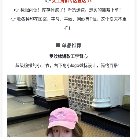
👉
女士折扣专区直达 >>
👉 极限闪促！库存掉疯了！断货迅速，想买的抓紧下单！
👉 收各种印花图案、字母、平纹、网纱等T恤，这个夏天不重
样！
🟩 单品推荐
罗纹棉短款工字背心
超级粉嫩的小上衣，右下角小logo徽标设计，简约百搭！