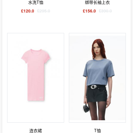
水洗T恤
绑带长袖上衣
£120.0
£295.0
£156.0
£390.0
连衣裙
T恤