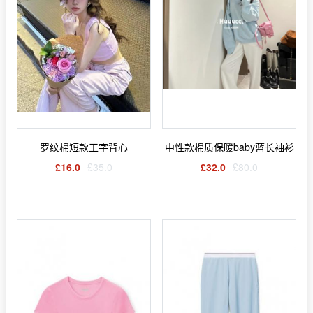
罗纹棉短款工字背心
中性款棉质保暖baby蓝长袖衫
£16.0
£35.0
£32.0
£80.0