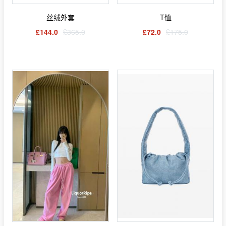
丝绒外套
T恤
£144.0
£365.0
£72.0
£175.0