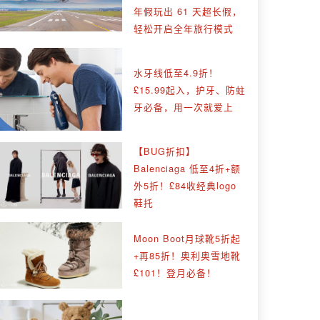
年假玩出 61 天超长假，
轻松开启全年旅行模式
水牙线低至4.9折！
£15.99起入，护牙、防蛀
牙必备，用一次就爱上
【BUG折扣】
Balenciaga 低至4折+额
外5折！£84收经典logo
鞋托
Moon Boot月球靴5折起
+再85折！奥利奥雪地靴
£101！登月必备！