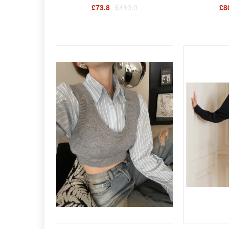
£73.8
£410.0
£8