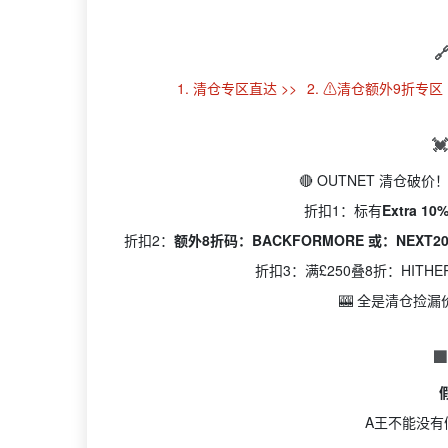

1. 清仓专区直达 >>
2. ⚠️清仓额外9折专区 

🔴 OUTNET 清仓破
折扣1：标有
Extra 10%
折扣2：
额外8折码：BACKFORMORE 或：NEXT2
折扣3：满£250叠8折：HITHE
🎰 全是清仓捡

A王不能没有