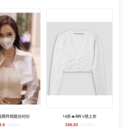
假两件短款白衬衫
14折🔥AW v领上衣
3.8
£410.0
£66.83
£495.0