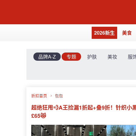
2026新生
美食
品牌A-Z
专题
护肤
美妆
服
折扣首页
包包
超绝狂甩💨A王捡漏1折起+叠9折！针织小
£65😻