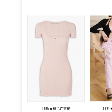
18折🔥粉色连衣裙
18折