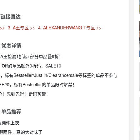
链接直达
>>
3. A王专区 >>
4. ALEXANDERWANG.T专区 >>
 优惠详情
价！A王捡漏1折起+部分单品叠9折！
 Off
的单品额外9折码：SALE10
0，
标有Bestseller/Just In/Clearance/sale等标签的单品不参与
RE20，标有Bestseller的单品限时解禁！
漏价！先到先得！断码预警！
 单品推荐
假两件上衣
假两件，真的太对味了