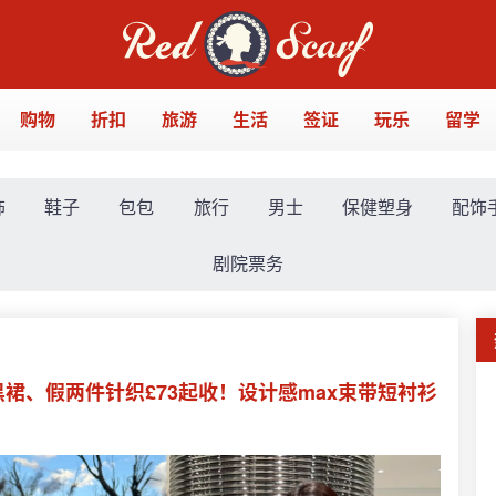
购物
折扣
旅游
生活
签证
玩乐
留学
饰
鞋子
包包
旅行
男士
保健塑身
配饰
剧院票务
黑裙、假两件针织£73起收！设计感max束带短衬衫