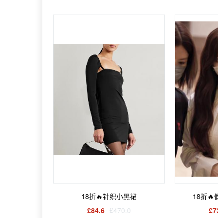
18折🔥针织小黑裙
18折
£84.6
£470.0
£7