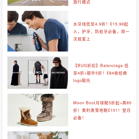
旅行模式
水牙线低至4.9折！£15.99起
入，护牙、防蛀牙必备，用一
次就爱上
【BUG折扣】Balenciaga 低
至4折+额外5折！£84收经典
logo鞋托
Moon Boot月球靴5折起+再85
折！奥利奥雪地靴£101！登月
必备！