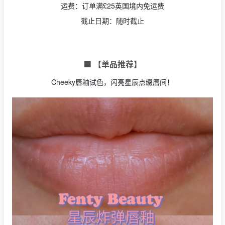
运费：订单满£25英国境内免运费
截止日期：随时截止
🟩 【单品推荐】
Cheeky唇釉试色，闪亮星辰点缀唇间！