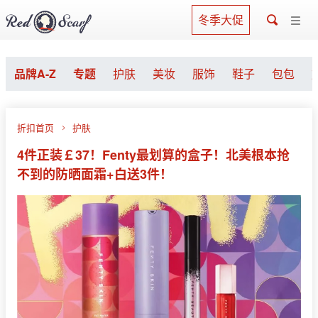
冬季大促
品牌A-Z
专题
护肤
美妆
服饰
鞋子
包包
折扣首页
护肤
4件正装￡37！Fenty最划算的盒子！北美根本抢
不到的防晒面霜+白送3件！