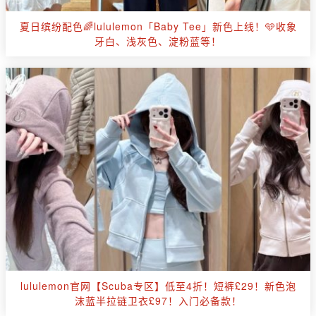
夏日缤纷配色🌈lululemon「Baby Tee」新色上线！🩵收象
牙白、浅灰色、淀粉蓝等！
lululemon官网【Scuba专区】低至4折！短裤£29！新色泡
沫蓝半拉链卫衣£97！入门必备款！