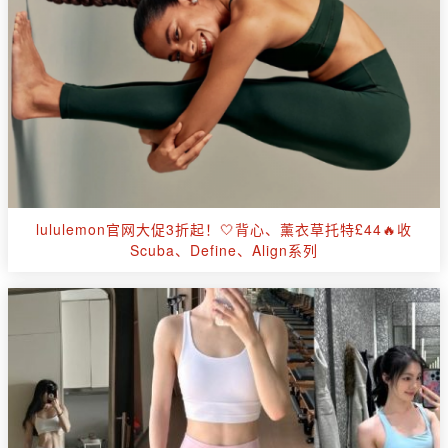
lululemon官网大促3折起！🤍背心、薰衣草托特£44🔥收
Scuba、Define、Align系列