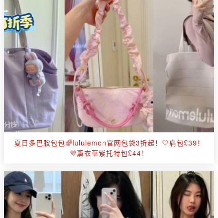
夏日多巴胺包包🌈lululemon官网包袋3折起！🤍肩包£39！
💜薰衣草紫托特包£44！