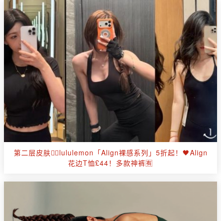
第二层皮肤🧘‍♀️lululemon「Align裸感系列」5折起！🖤Align
花边T恤£44！多款神裤🈶