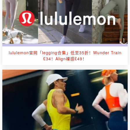
lululemon官网「legging合集」低至35折！Wunder Train
£34！Align裸感£49！