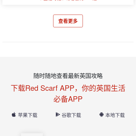
查看更多
随时随地查看最新英国攻略
下载Red Scarf APP，你的英国生活
必备APP
苹果下载
谷歌下载
本地下载