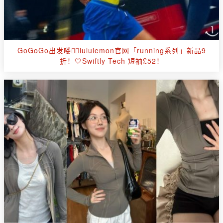
GoGoGo出发喽🏃‍♀️lululemon官网「running系列」新品9
折！🤍Swiftly Tech 短袖£52！