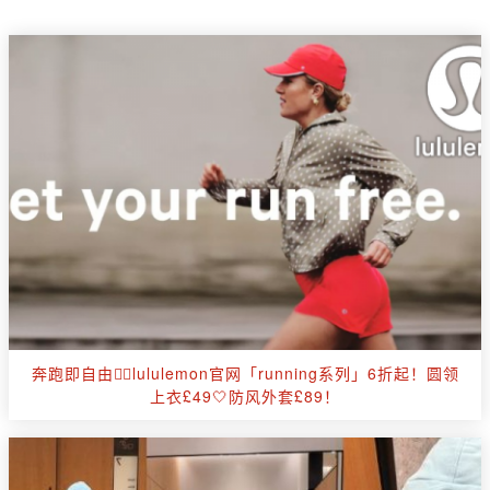
奔跑即自由🏃‍♀️lululemon官网「running系列」6折起！圆领
上衣£49🤍防风外套£89！