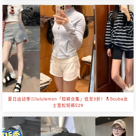
夏日运动季🧘‍♀️lululemon「短裤合集」低至3折！🔝Scuba女
士宽松短裤£29