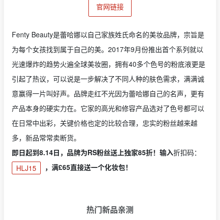
官网链接
Fenty Beauty是蕾哈娜以自己家族姓氏命名的美妆品牌，宗旨是
为每个女孩找到属于自己的美。2017年9月份推出首个系列就以
光速爆炸的趋势火遍全球美妆圈，拥有40多个色号的粉底液更是
引起了热议，可以说是一步解决了不同人种的肤色需求，满满诚
意赢得一片叫好声。品牌走红不光因为蕾哈娜自己的名声，更有
产品本身的硬实力在。它家的高光和修容产品选对了色号都可以
在日常中出彩，关键价格也定的比较合理，忠实的粉丝越来越
多，新品常常卖断货。
即日起到8.14日，品牌为RS粉丝送上独家85折！输入
折扣码：
，满£65直接送一个化妆包！
HLJ15
热门新品亲测