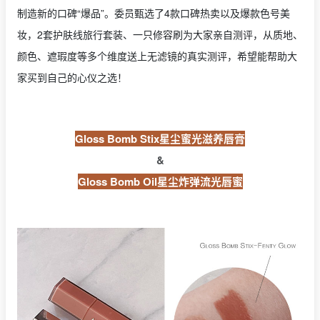
制造新的口碑“爆品”。委员甄选了4款口碑热卖以及爆款色号美
妆，2套护肤线旅行套装、一只修容刷为大家亲自测评，从质地、
颜色、遮瑕度等多个维度送上无滤镜的真实测评，希望能帮助大
家买到自己的心仪之选！
Gloss Bomb Stix星尘蜜光滋养唇膏
&
Gloss Bomb Oil星尘炸弹流光唇蜜