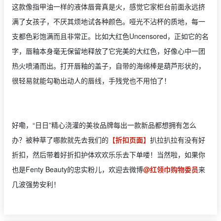
这款像指甲油一样的液体唇膏真是火，感觉它家柜台前面永远挤
满了女孩子，不厌其烦地试各种颜色。哑光不沾杯的质地，每一
支都色彩饱满而且非常正。比如大红色Uncensored，正如它的名
字，唇釉本身毫无保留地释放了它完美的大红色，好像心中一团
热火喷涌而出。打开唇釉的盖子，自带的海绵棒是葫芦形状的，
很轻易就能勾勒出动人的唇线，手残党也不用怕了！
好嘞，“日日”精心浇灌的美妆品牌每出一款新品都想拥有怎么
办？被种草了哪款就先去我们的
【折扣页面】
扒拉扒拉有没有好
折扣，然后带着好折扣护体欢欢乐乐去下单喽！当然啦，如果你
也是Fenty Beauty的忠实粉儿，欢迎去微博
@红领巾购物委员
来
几波强势安利！