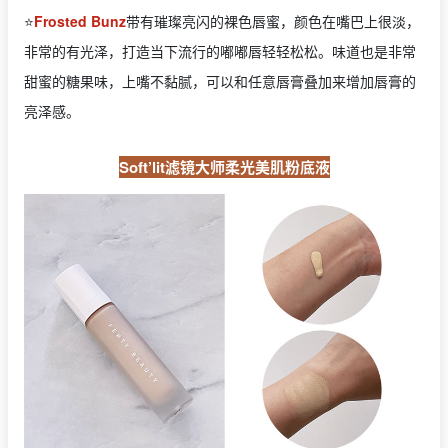
⭐️
Frosted Bunz
带有璀璨亮闪的裸色唇蜜，颜色在嘴巴上很淡，
非常的有光泽，打造当下流行的嘟嘟唇轻轻松松。味道也是非常
甜蜜的糖果味，上嘴不黏腻，可以和任意唇膏叠加来增加唇膏的
亮泽感。
Soft’lit滤镜大师柔光美肌粉底液