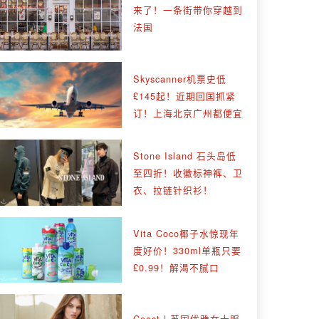
来了！一条街带你穿越到
法国
Skyscanner机票史低
£145起！近期回国抓紧
订！上海北京广州都便宜
Stone Island 石头岛低
至四折！收徽标神裤、卫
衣、拉链针织衫！
Vita Coco椰子水惊现年
度好价！330ml单瓶只要
£0.99！解渴不腻口
Coast | 英国优雅女士服