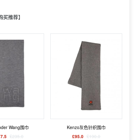
购买推荐】
ander Wang围巾
Kenzo灰色针织围巾
7.5
£235.0
£95.0
£190.0