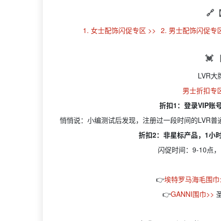
🔗
1. 女士配饰闪促专区 >>
2. 男士配饰闪促专区
💓
LVR
男士折扣专
折扣1：登录VIP账
悄悄说：小编测试后发现，注册过一段时间的LVR普
折扣2：非星标产品，1小时
闪促时间：9-10点，1
👉
埃特罗马海毛围巾
👉
GANNI围巾>>