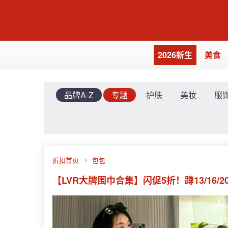
2026新生
美食
品牌A-Z
专题
护肤
美妆
服
折扣首页
包包
【LVR大牌围巾合集】闪促5折！蹲13/16/20点！