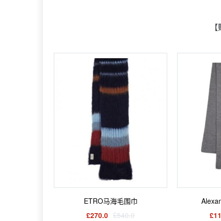
【
ETRO马海毛围巾
Alex
£270.0
£540.0
£11