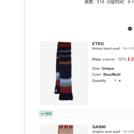
邮费：£16 闪促时间：9-10
