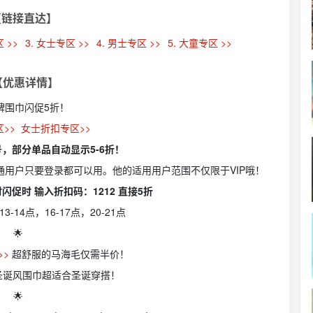
【链接直达】
 >>
3. 女士专区 >>
4. 男士专区 >>
5. 大童专区 >>
 【优惠详情】
大牌围巾闪促5折！
区>>
女士折扣专区>>
号，部分单品自动显示5-6折！
通用户只要登录都可以用。他的适用用户范围不仅限于VIP哦！
闪促时 输入折扣码：1212 直接5折
3-14点，16-17点，20-21点
🌟
>>
超舒服的马海毛仅需半价！
圣诞风围巾超适合圣诞穿搭！
🌟