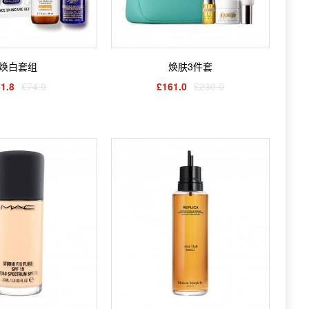
焕白套组
焕肤3件套
1.8
£74.0
£161.0
£230.0