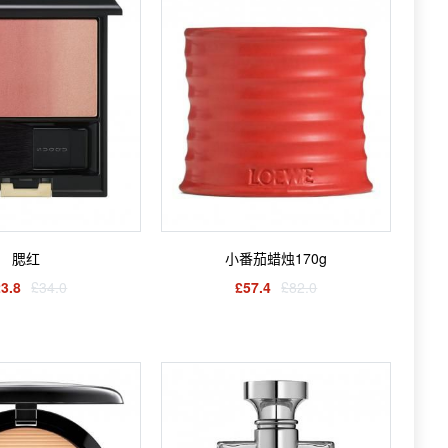
腮红
小番茄蜡烛170g
3.8
£34.0
£57.4
£82.0