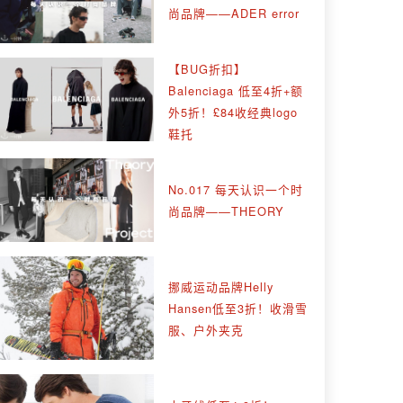
尚品牌——ADER error
【BUG折扣】
Balenciaga 低至4折+额
外5折！£84收经典logo
鞋托
No.017 每天认识一个时
尚品牌——THEORY
挪威运动品牌Helly
Hansen低至3折！收滑雪
服、户外夹克