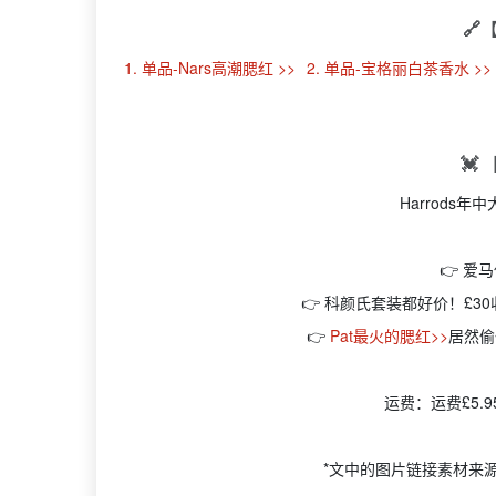
🔗
1. 单品-Nars高潮腮红 >>
2. 单品-宝格丽白茶香水 >>
💓
Harrods
👉 爱
👉 科颜氏套装都好价！£30
👉
Pat最火的腮红>>
居然偷
运费：运费£5.9
*文中的图片链接素材来