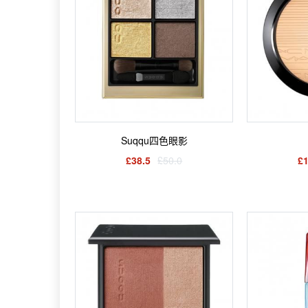
Suqqu四色眼影
£38.5
£50.0
£1