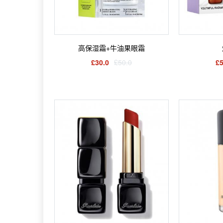
高保湿霜+牛油果眼霜
£30.0
£50.0
£5