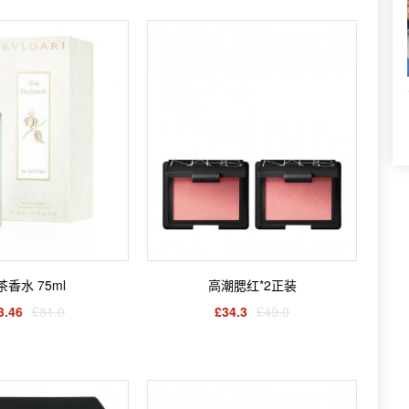
茶香水 75ml
高潮腮红*2正装
3.46
£81.0
£34.3
£49.0