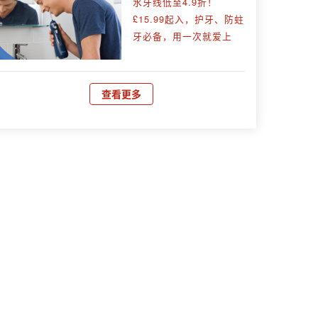
水牙线低至4.9折！
£15.99起入，护牙、防蛀
牙必备，用一次就爱上
查看更多