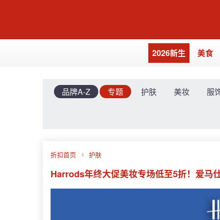
2026新生
美食
品牌A-Z
专题
护肤
美妆
服
折扣首页
护肤
Harrods年终大促美妆专场低至5折！爱