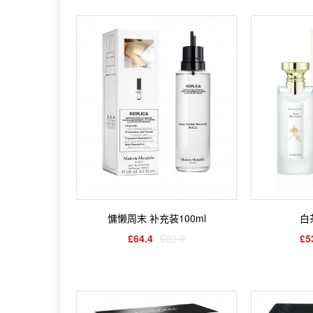
慵懒周末 补充装100ml
白
£64.4
£92.0
£5