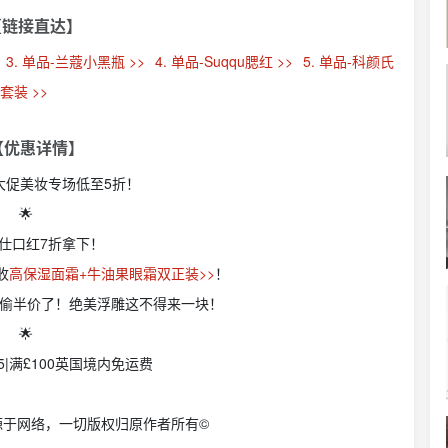
【链接直达】
3. 单品-兰蔻小黑瓶 >>
4. 单品-Suqqu腮红 >>
5. 单品-科颜氏
套装 >>
 【优惠详情】
年中大促美妆专场低至5折！
🌟
马仕口红7折拿下！
收
高保湿面霜+牛油果眼霜双正装>>
！
偷半价了！绝美浮雕这不得来一块！
🌟
5|满£100英国境内免运费
源于网络，一切版权归原作者所有©