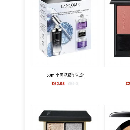
50ml小黑瓶精华礼盒
£62.98
£94.0
£2