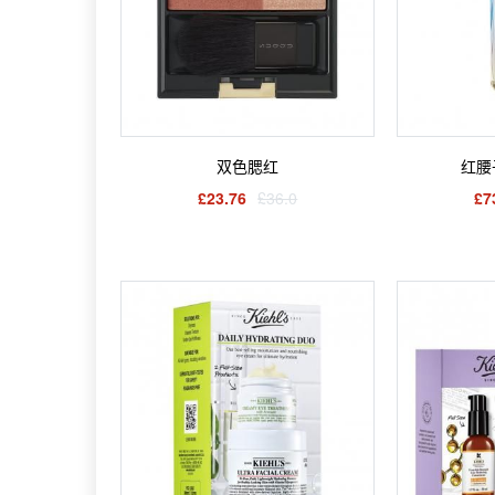
双色腮红
红腰
£23.76
£36.0
£7