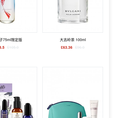
子75ml限定版
大吉岭茶 100ml
3.5
£105.0
£63.36
£96.0