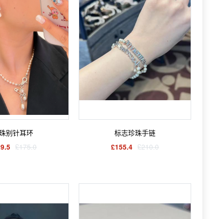
珠别针耳环
标志珍珠手链
9.5
£175.0
£155.4
£210.0