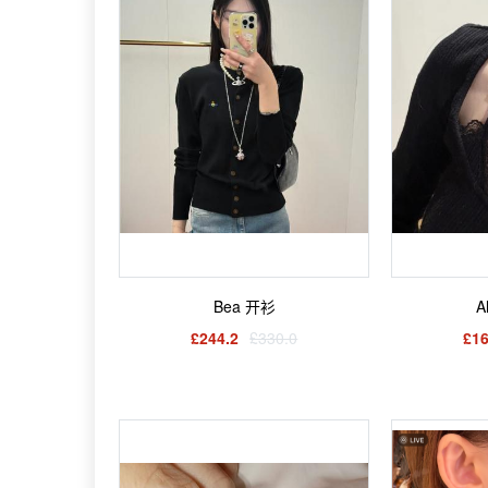
Bea 开衫
A
£244.2
£330.0
£16