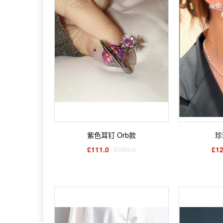
紫色耳钉 Orb款
珍
£111.0
£150.0
£12