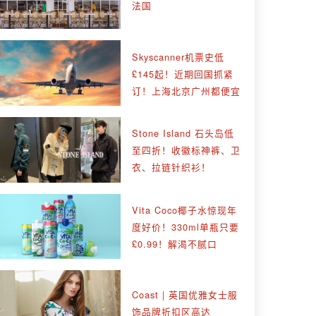
法国
Skyscanner机票史低
£145起！近期回国抓紧
订！上海北京广州都便宜
Stone Island 石头岛低
至四折！收徽标神裤、卫
衣、拉链针织衫！
Vita Coco椰子水惊现年
度好价！330ml单瓶只要
£0.99！解渴不腻口
Coast | 英国优雅女士服
饰品牌折扣区高达