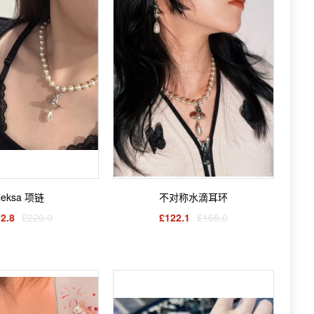
leksa 项链
不对称水滴耳环
2.8
£220.0
£122.1
£165.0