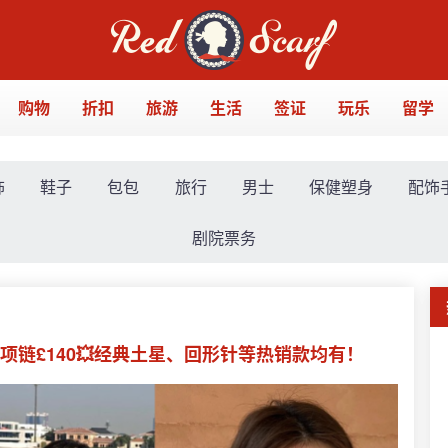
购物
折扣
旅游
生活
签证
玩乐
留学
饰
鞋子
包包
旅行
男士
保健塑身
配饰
剧院票务
珍珠项链£140💥经典土星、回形针等热销款均有！