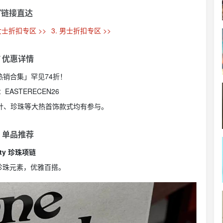
链接直达
 女士折扣专区 >>
3. 男士折扣专区 >>
 优惠详情
「热销合集」罕见74折！
：
EASTERECEN26
形针、珍珠等大热首饰款式均有参与。
 单品推荐
tty 珍珠项链
珍珠元素，优雅百搭。