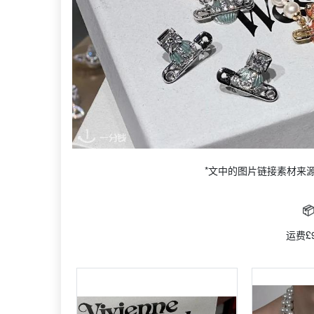
*文中的图片链接素材来

运费£