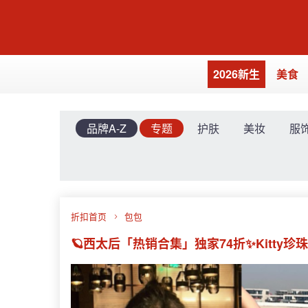
2026新生
美食
品牌A-Z
专题
护肤
美妆
服
折扣首页
包包
🪐西太后「热销合集」独家74折✨Kitty