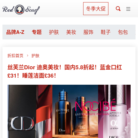
冬季大促
品牌A-Z
专题
护肤
美妆
服饰
鞋子
包包
折扣首页
护肤
丝芙兰Dior 迪奥美妆！国内5.8折起！蓝金口红
£31！睡莲洁面£36！