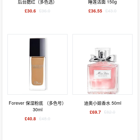
后台腮红（多色选）
睡莲洁面 150g
£30.6
£36.0
£36.55
£43.0
Forever 保湿粉底 （多色号）
迪奥小姐香水 50ml
30ml
£69.7
£82.0
£40.8
£48.0