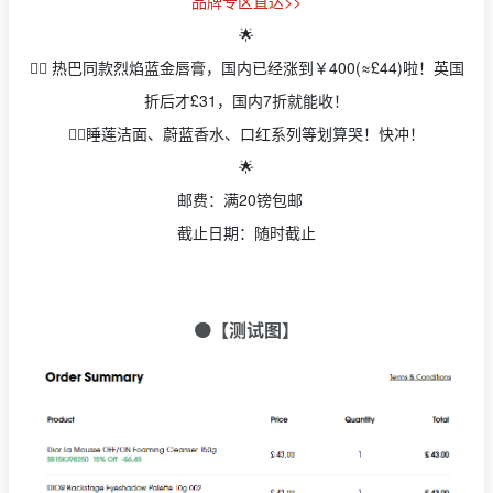
品牌专区直达>>
🌟
👉🏻 热巴同款烈焰蓝金唇膏，国内已经涨到￥400(≈£44)啦！英国
折后才£31，国内7折就能收！
👉🏻睡莲洁面、蔚蓝香水、口红系列等划算哭！快冲！
🌟
邮费：满20镑包邮
截止日期：随时截止
🟠【测试图】