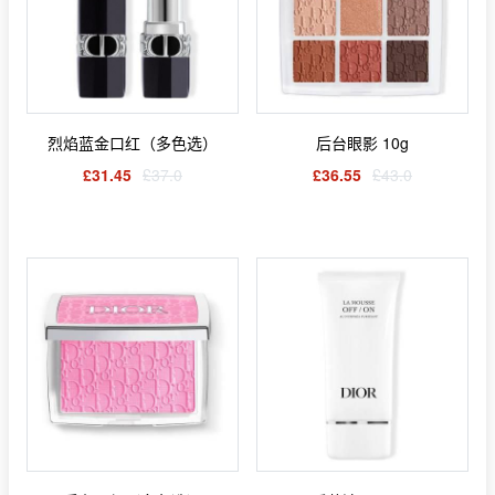
烈焰蓝金口红（多色选）
后台眼影 10g
£31.45
£37.0
£36.55
£43.0