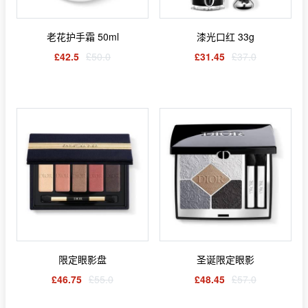
老花护手霜 50ml
漆光口红 33g
£42.5
£50.0
£31.45
£37.0
限定眼影盘
圣诞限定眼影
£46.75
£55.0
£48.45
£57.0