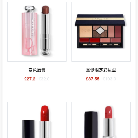
变色唇膏
圣诞限定彩妆盘
£27.2
£32.0
£87.55
£103.0