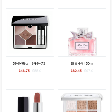
5色眼影盘 （多色选）
迪奥小姐 50ml
£46.75
£55.0
£82.45
£97.0