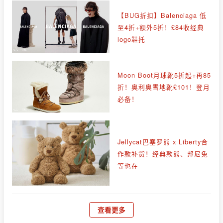
【BUG折扣】Balenciaga 低
至4折+额外5折！£84收经典
logo鞋托
Moon Boot月球靴5折起+再85
折！奥利奥雪地靴£101！登月
必备！
Jellycat巴塞罗熊 x Liberty合
作款补货！经典款熊、邦尼兔
等也在
查看更多