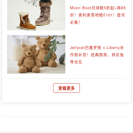
Moon Boot月球靴5折起+再85
折！奥利奥雪地靴£101！登月
必备！
Jellycat巴塞罗熊 x Liberty合
作款补货！经典款熊、邦尼兔
等也在
查看更多