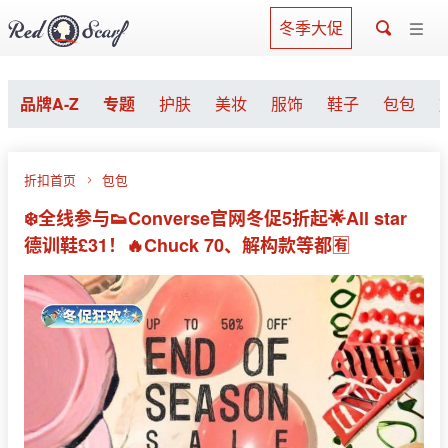
冬季大促
品牌A-Z
专题
护肤
美妆
服饰
鞋子
包包
折扣首页
包包
❄️全线参与👟Converse官网冬促5折起🌟All star
德训鞋£31！🔥Chuck 70、解构款等都🈶