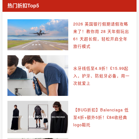
热门折扣Top5
2026 英国银行假期请假攻略
来了！教你用 28 天年假玩出
61 天超长假，轻松开启全年
旅行模式
水牙线低至4.9折！£15.99起
入，护牙、防蛀牙必备，用一
次就爱上
【BUG折扣】Balenciaga 低
至4折+额外5折！£84收经典
logo鞋托