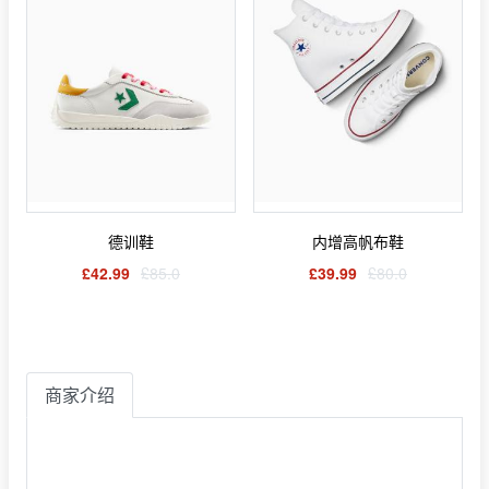
德训鞋
内增高帆布鞋
£42.99
£85.0
£39.99
£80.0
商家介绍