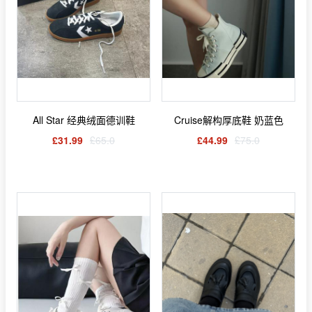
All Star 经典绒面德训鞋
Cruise解构厚底鞋 奶蓝色
£31.99
£65.0
£44.99
£75.0