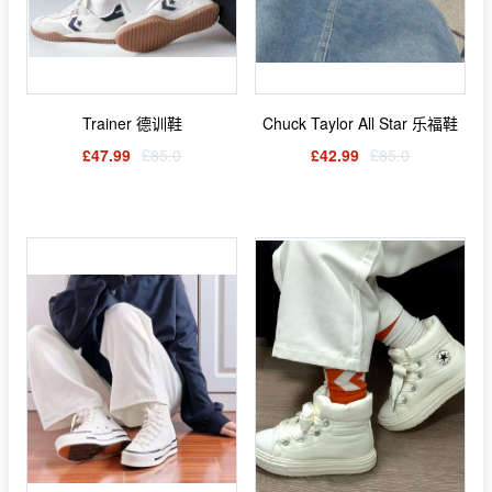
Trainer 德训鞋
Chuck Taylor All Star 乐福鞋
£47.99
£85.0
£42.99
£85.0