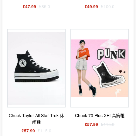
£47.99
£85.0
£49.99
£100.0
Chuck Taylor All Star Trek 休
Chuck 70 Plus XHi 高筒靴
闲鞋
£57.99
£115.0
£57.99
£115.0