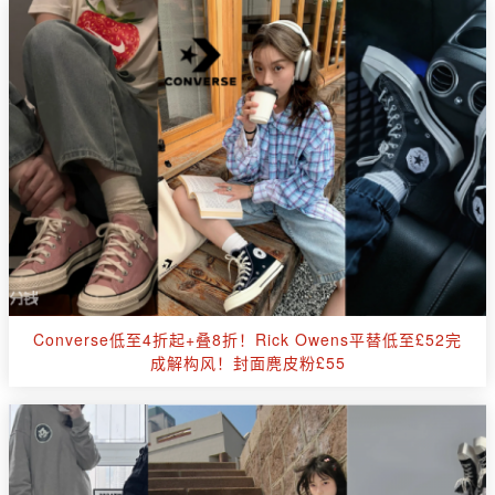
Converse低至4折起+叠8折！Rick Owens平替低至£52完
成解构风！封面麂皮粉£55