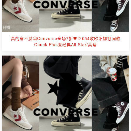
真的穿不腻🤗Converse全场7折🖤🤍£54收欧阳娜娜同款
Chuck Plus🈶经典All Star/高帮