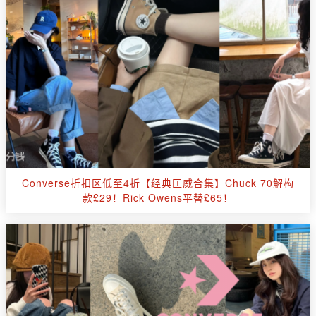
Converse折扣区低至4折【经典匡威合集】Chuck 70解构
款£29！Rick Owens平替£65！