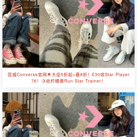
匡威Converse官网🌟大促5折起+叠8折！£30收Star Player
76！🍋收柠檬黄Run Star Trainer！