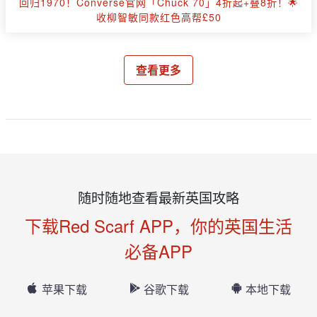
回归1970！Converse官网「Chuck 70」4折起+叠8折！🌟
收柳智敏同款红色高帮£50
查看更多
随时随地查看最新英国攻略
下载Red Scarf APP，你的英国生活
必备APP
苹果下载
谷歌下载
本地下载