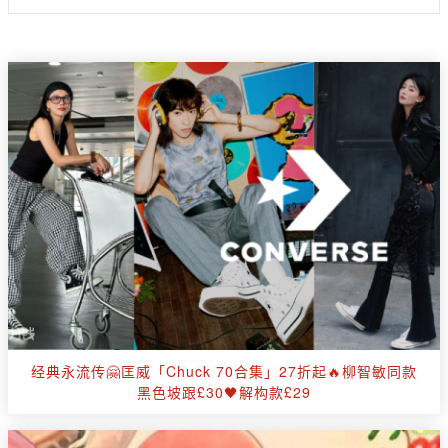
经典永流传🤗匡威「Chuck 70合集」27折起🔥柳智敏同款
黑色坡跟£30🖤解构款£29