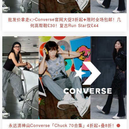
批发价拿走👉Converse官网大促3折起➕限时全场包邮！几
何高帮鞋£30！复古Run Star仅£44
永远滴神🤗Converse「Chuck 70合集」4折起+叠8折！🟤