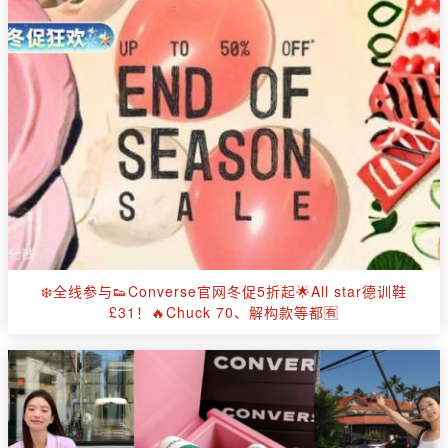
❄️全线参与👟Converse官网冬促5折起🌟All star德训鞋
£31！🔥Chuck 70、解构款等都🈶