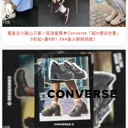
离复古小甜心只差一双流星鞋🌟Converse「超in德训合集」
5折起+叠8折！£44直入柳姐同款！