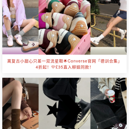
离复古小甜心只差一双流星鞋🌟Converse官网「德训合集」
4折起！💛£35直入柳姐同款！