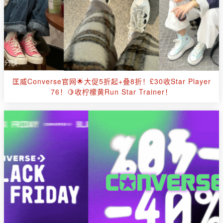
匡威Converse官网🌟大促5折起+叠8折！£30收Star Player
76！🍋收柠檬黄Run Star Trainer！