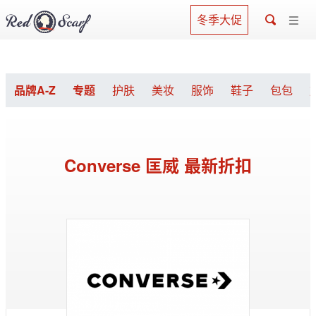
冬季大促
品牌A-Z
专题
护肤
美妆
服饰
鞋子
包包
Converse 匡威 最新折扣