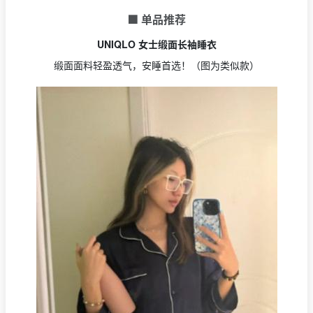
🟩 单品推荐
UNIQLO 女士缎面长袖睡衣
缎面面料轻盈透气，安睡首选！（图为类似款）