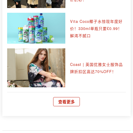
Vita Coco椰子水惊现年度好
价！330ml单瓶只要£0.99！
解渴不腻口
Coast | 英国优雅女士服饰品
牌折扣区高达70%OFF！
查看更多