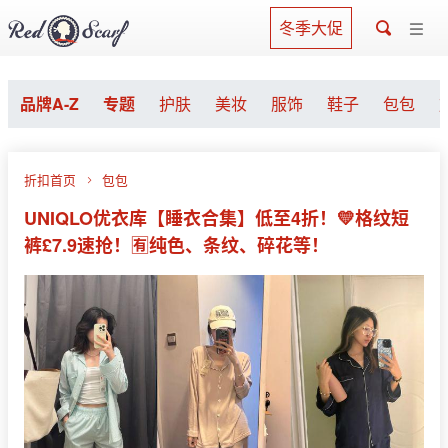
冬季大促
品牌A-Z
专题
护肤
美妆
服饰
鞋子
包包
折扣首页
包包
UNIQLO优衣库【睡衣合集】低至4折！💛格纹短
裤£7.9速抢！🈶纯色、条纹、碎花等！