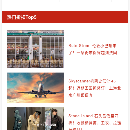
热门折扣Top5
Bute Street 伦敦小巴黎来
了！一条街带你穿越到法国
Skyscanner机票史低£145
起！近期回国抓紧订！上海北
京广州都便宜
Stone Island 石头岛低至四
折！收徽标神裤、卫衣、拉链
针织衫！