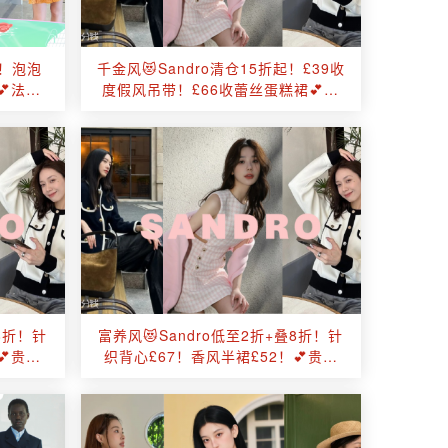
起！泡泡
千金风😻Sandro清仓15折起！£39收
💕法式
度假风吊带！£66收蕾丝蛋糕裙💕法
式清新感溢出屏幕！
叠8折！针
富养风😻Sandro低至2折+叠8折！针
💕贵气
织背心£67！香风半裙£52！💕贵气
感溢出屏幕！