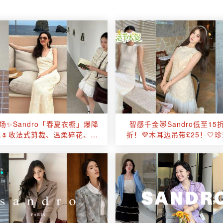
场✨Sandro「春夏衣橱」爆降
智感千金😻Sandro低至15
起🌷收法式剪裁、温柔碎花、小
折！💜木耳边吊带£25！🤍
香风等元素
黑裙£135！