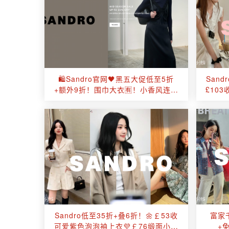
🛍️Sandro官网🖤黑五大促低至5折
San
+额外9折！围巾大衣🈶！小香风连衣
£103
裙、夹克£207！
Sandro低至35折+叠6折！🌼￡53收
富家千
可爱紫色泡泡袖上衣💜￡76缎面小黑
+