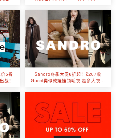
降价5折
Sandro冬季大促6折起！£207收
出战！
Gucci类似款娃娃领毛衣 超多大衣外
套