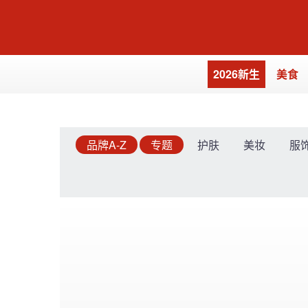
2026新生
美食
品牌A-Z
专题
护肤
美妆
服