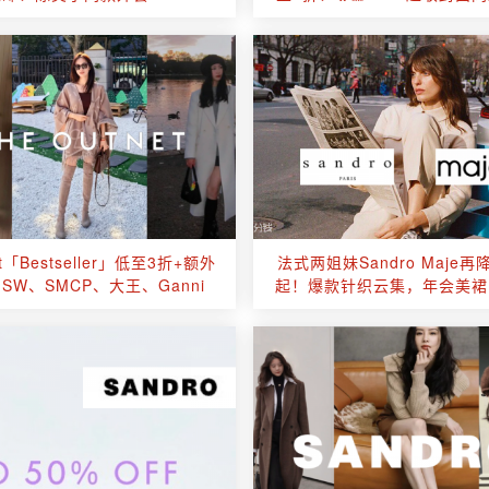
裙~仙气满满
et「Bestseller」低至3折+额外
法式两姐妹Sandro Maje再
SW、SMCP、大王、Ganni
起！爆款针织云集，年会美裙