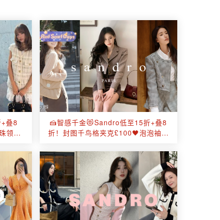
折+叠8
🍰智感千金😻Sandro低至15折+叠8
珍珠领小
折！封图千鸟格夹克£100🖤泡泡袖上
衣£34💕优雅拿捏