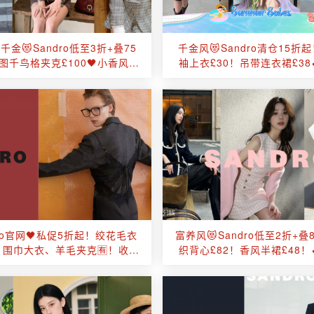
千金😻Sandro低至3折+叠75
千金风😻Sandro清仓15折
图千鸟格夹克£100🖤小香风夹
袖上衣£30！吊带连衣裙£38
克£86💕法式优雅拿捏
清新感溢出屏幕！
dro官网🖤私促5折起！绞花毛衣
富养风😻Sandro低至2折+
9！围巾大衣、羊毛夹克🈶！收小
织背心£82！香风半裙£48！
香风连衣裙、针织衫！
感溢出屏幕！