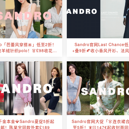
dro「芭蕾风穿搭🎀」低至2折！
Sandro官网Last Chance
收羊绒针织polo！👗£98收花呢
+叠9折🍂收小香风开衫、法
连衣裙！
👑贵气感溢出屏幕！
金本金💎Sandro夏促5折起
Sandro官网大促「👗连衣裙
免邮！陈昊宇同款外套£189
至5折！🧚🏻147€起收封面