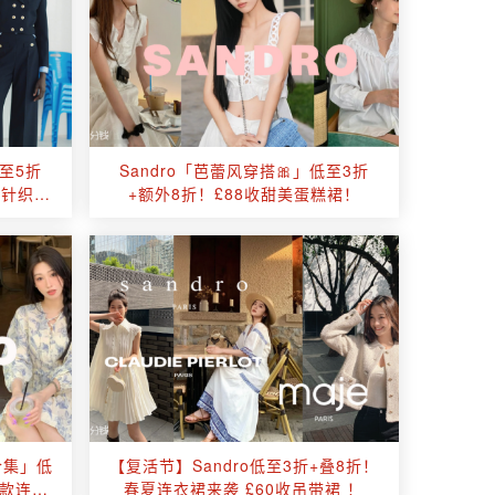
低至5折
Sandro「芭蕾风穿搭🎀」低至3折
风针织！
+额外8折！£88收甜美蛋糕裙！
合集」低
【复活节】Sandro低至3折+叠8折！
同款连衣
春夏连衣裙来袭 £60收吊带裙 ！