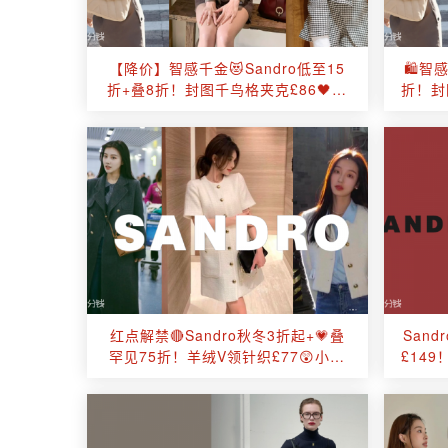
【降价】智感千金😻Sandro低至15
🛍智感
折+叠8折！封图千鸟格夹克£86🖤泡
折！封
泡袖上衣£20💕优雅拿捏
红点解禁🔴Sandro秋冬3折起+💗叠
San
罕见75折！羊绒V领针织£77😲小香
£14
风混纺开衫£116！