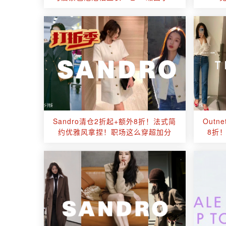
裙
Sandro清仓2折起+额外8折！法式简
Outn
约优雅风拿捏！职场这么穿超加分
8折！