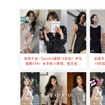
轻熟千金✨Sandro爆降15折起！🤎乐
宝藏专
福鞋£48！🔥多款小黑裙、粗花呢连
15折
衣裙£83起！