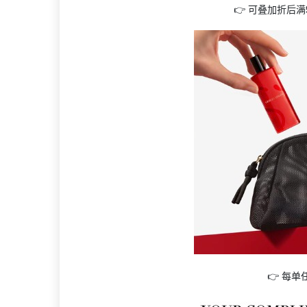
👉 可叠加折后满
👉 每