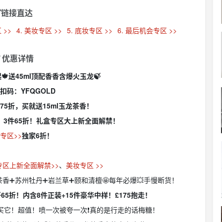
链接直达
 >>
4. 美妆专区 >>
5. 底妆专区 >>
6. 最后机会专区 >>
 优惠详情
🍁送45ml顶配香香含爆火玉龙🍃
折扣码：
YFQGOLD
75折，买就送15ml玉龙茶香！
折，3件65折！礼盒专区大上新全面解禁！
专区>>
独家6折！
专区上新全面解禁>>
、
美妆专区 >>
茶香➕苏州牡丹➕岩兰草➕颐和清檀🤩每年必爆💥手慢断货！
65折！内含8件正装+15件豪华中样！£175抱走！
买它！超值！喷一次被夸一次❗️真的是行走的话梅糖！