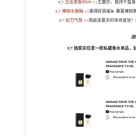
👉
玉龙茶香50ml >>
王嘉尔、易烊千玺身
👉
裸棕水唇釉 >>
美得好高级💫 春夏裸棕
👉
权力气垫 >>
瑕疵皮夏天的本命底妆！

👉 独家买任意一款私藏香水单品，就