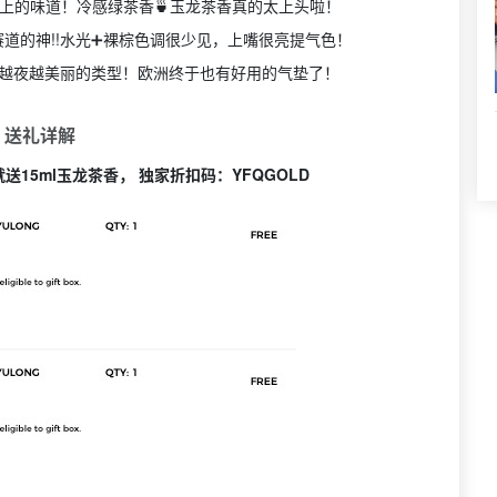
上的味道！冷感绿茶香🍵玉龙茶香真的太上头啦！
赛道的神!!水光➕裸棕色调很少见，上嘴很亮提气色！
越夜越美丽的类型！欧洲终于也有好用的气垫了！
 送礼详解
送15ml玉龙茶香， 独家折扣码：
YFQGOLD