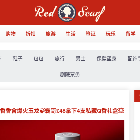
购物
折扣
旅游
生活
签证
玩乐
留学
饰
鞋子
包包
旅行
男士
保健塑身
配饰
剧院票务
配香香含爆火玉龙🍃霸哥£48拿下4支私藏Q香礼盒💥