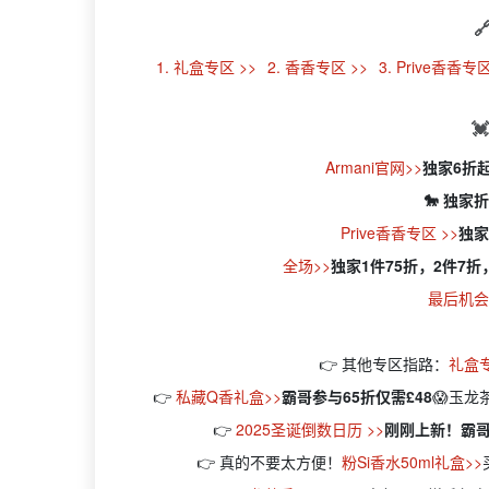

1. 礼盒专区 >>
2. 香香专区 >>
3. Prive香香专区

Armani官网>>
独家6折起
🐎 独家
Prive香香专区 >>
独家
全场>>
独家1件75折，2件7
最后机会
👉 其他专区指路：
礼盒
👉
私藏Q香礼盒>>
霸哥参与65折仅需£48
😱玉龙
👉
2025圣诞倒数日历 >>
刚刚上新！霸哥
👉 真的不要太方便！
粉Si香水50ml礼盒>>