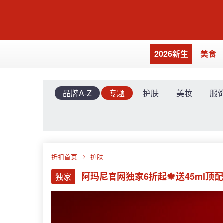
2026新生
美食
品牌A-Z
专题
护肤
美妆
服
折扣首页
护肤
阿玛尼官网独家6折起🍁送45ml顶
独家