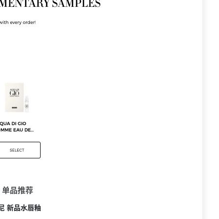
 单品推荐
尼 新品水唇釉