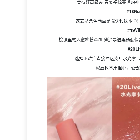
美得好高级💫 春夏裸棕赛道的
#18N
这支奶栗色简直是暖调甜妹本命！
#19V
棕调里融入蜜桃粉🌰🍑 薄涂是温柔通勤
#20L
选择困难症直接冲这支！水光摩卡
深唇也不用担心，融合