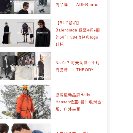
尚品牌——ADER error
【BUG折扣】
Balenciaga 低至4折+额
外5折！£84收经典logo
鞋托
No.017 每天认识一个时
尚品牌——THEORY
挪威运动品牌Helly
Hansen低至3折！收滑雪
服、户外夹克