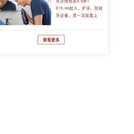
水牙线低至4.9折！
£15.99起入，护牙、防蛀
牙必备，用一次就爱上
查看更多