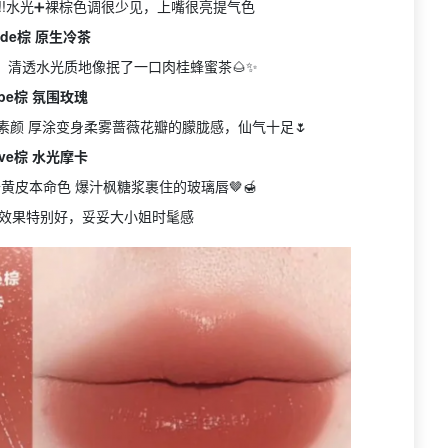
神!!水光➕裸棕色调很少见，上嘴很亮提气色
ude棕 原生冷茶
 清透水光质地像抿了一口肉桂蜂蜜茶🌰✨
ibe棕 氛围玫瑰
伪素颜 厚涂变身柔雾蔷薇花瓣的朦胧感，仙气十足🌷
ive棕 水光摩卡
黄皮本命色 爆汁枫糖浆裹住的玻璃唇🤎🍯
效果特别好，妥妥大小姐时髦感